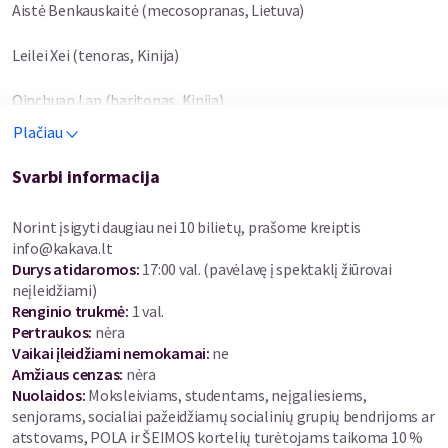
Aistė Benkauskaitė (mecosopranas, Lietuva)
Leilei Xei (tenoras, Kinija)
Qinchuan Lan (baritonas, Kinija)
Plačiau
Panevėžio muzikinio teatro orkestras
Svarbi informacija
Vyr. dirigentas Erki Pehk
Norint įsigyti daugiau nei 10 bilietų, prašome kreiptis
32-ąjį sezoną Panevėžio muzikinis teatras pradeda iškilmingu
info@kakava.lt
OPEROS GALA koncertu, kviečiančiu pasinerti į įspūdingą operos
Durys atidaromos
:
17:00 val. (pavėlavę į spektaklį žiūrovai
pasaulį. Vakaro programoje skambės žymiausių pasaulio
neįleidžiami)
kompozitorių kūriniai – nuo elegantiškų W. A. Mozarto melodijų
Renginio trukmė
:
1 val.
iki aistringų G. Puccini, F. Cilea ir kitų operos meistrų muzikinių
Pertraukos
:
nėra
šedevrų.
Vaikai įleidžiami nemokamai:
ne
Amžiaus cenzas
:
nėra
Scenoje susitiks talentingi Lietuvos ir užsienio solistai bei
Nuolaidos
:
Moksleiviams, studentams, neįgaliesiems,
Panevėžio muzikinio teatro orkestras. Klausytojų laukia
senjorams, socialiai pažeidžiamų socialinių grupių bendrijoms ar
ryškiausi operų fragmentai, atskleidžiantys meilės, ilgesio,
atstovams, POLA ir ŠEIMOS kortelių turėtojams taikoma 10 %
džiaugsmo ir dramatiškų likimo posūkių istorijas.