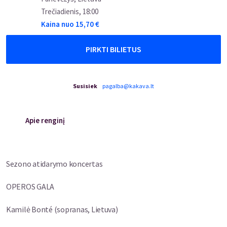
Trečiadienis
,
18:00
Kaina nuo
15,70
€
PIRKTI BILIETUS
Susisiek
pagalba@kakava.lt
Apie renginį
Sezono atidarymo koncertas
OPEROS GALA
Kamilė Bonté (sopranas, Lietuva)