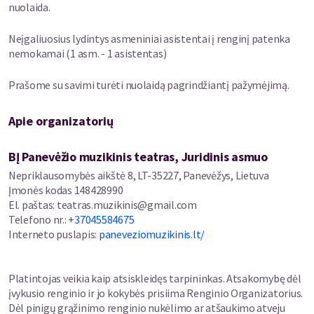
nuolaida.
Sezono atidarymo koncertas taps švente tiek ištikimiems
Neįgaliuosius lydintys asmeniniai asistentai į renginį patenka
operos gerbėjams, tiek ir tiems, kurie šį žanrą atranda pirmą
nemokamai (1 asm. - 1 asistentas)
kartą.
Prašome su savimi turėti nuolaidą pagrindžiantį pažymėjimą.
Apie organizatorių
BĮ Panevėžio muzikinis teatras, Juridinis asmuo
Nepriklausomybės aikštė 8, LT-35227, Panevėžys, Lietuva
Įmonės kodas
148428990
El. paštas
:
teatras.muzikinis@gmail.com
Telefono nr.
:
+37045584675
Interneto puslapis
:
paneveziomuzikinis.lt/
Platintojas veikia kaip atsiskleidęs tarpininkas. Atsakomybę dėl
įvykusio renginio ir jo kokybės prisiima Renginio Organizatorius.
Dėl pinigų grąžinimo renginio nukėlimo ar atšaukimo atveju