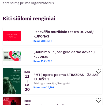
sprendimą priima organizatorius.
Kiti siūlomi renginiai
Panevėžio muzikinio teatro DOVANŲ
KUPONAS
Kaina
20
€ -
50
€
„Jaunimo linijos“ gero darbo dovanų
kuponas
Kaina
15
€ -
75
€
Rugs
PMT | opera-poema STRAZDAS – ŽALIAS
11
PAUKŠTIS
|
Skirtingos lokacijos, 3 renginiai
Lap
Kaina nuo
14,90
€
20
Rugpj