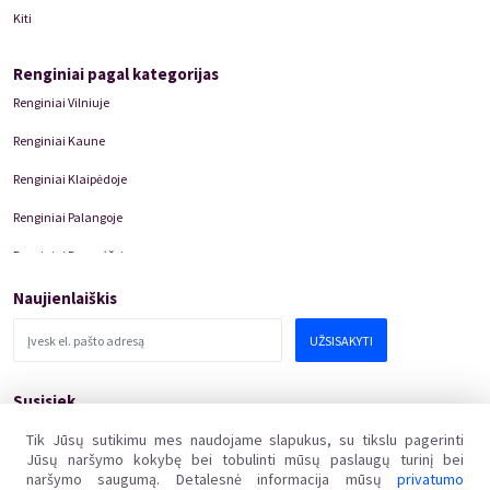
Kiti
Renginiai pagal kategorijas
Renginiai Vilniuje
Renginiai Kaune
Renginiai Klaipėdoje
Renginiai Palangoje
Renginiai Panevėžyje
Domino Teatro Spektakliai
Naujienlaiškis
UŽSISAKYTI
Susisiek
pagalba@kakava.lt
Tik Jūsų sutikimu mes naudojame slapukus, su tikslu pagerinti
Jūsų naršymo kokybę bei tobulinti mūsų paslaugų turinį bei
Adresas
:
Žalgirio
g.
135, LT-08217 Vilnius
naršymo saugumą. Detalesnė informacija mūsų
privatumo
Įmonės kodas
: