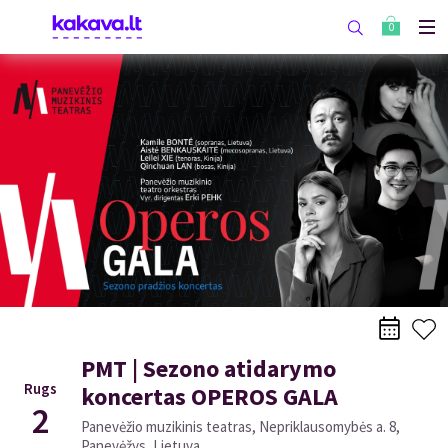
0
PMT | Sezono atidarymo
Rugs
koncertas OPEROS GALA
2
Panevėžio muzikinis teatras, Nepriklausomybės a. 8,
Panevėžys, Lietuva