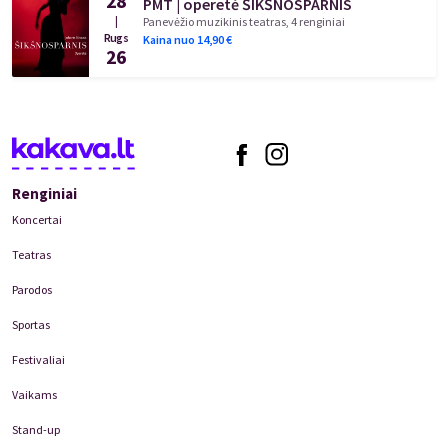
28
PMT | operetė ŠIKŠNOSPARNIS
|
Panevėžio muzikinis teatras, 4 renginiai
Rugs
Kaina nuo
14,90
€
26
Renginiai
Koncertai
Teatras
Parodos
Sportas
Festivaliai
Vaikams
Stand-up