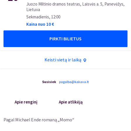
Juozo Miltinio dramos teatras, Laisvės a. 5, Panevėžys,
Lietuva
Sekmadienis
,
12:00
Kaina nuo
10
€
PIRKTI BILIETUS
Keisti vietą ir laiką
Susisiek
pagalba@kakava.lt
Apie renginį
Apie atlikėją
Pagal Michael Ende romaną „Momo“