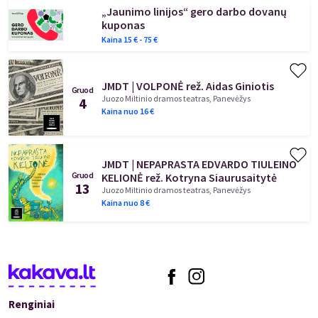
„Jaunimo linijos“ gero darbo dovanų
kuponas
Kaina
15
€ -
75
€
JMDT | VOLPONĖ rež. Aidas Giniotis
Gruod
Juozo Miltinio dramos teatras, Panevėžys
4
Kaina nuo
16
€
JMDT | NEPAPRASTA EDVARDO TIULEINO
Gruod
KELIONĖ rež. Kotryna Siaurusaitytė
13
Juozo Miltinio dramos teatras, Panevėžys
Kaina nuo
8
€
Renginiai