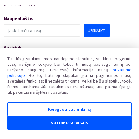
Renginiai Panevėžyje
Domino Teatro Spektakliai
Naujienlaiškis
UŽSISAKYTI
Susisiek
pagalba@kakava.lt
Tik Jūsų sutikimu mes naudojame slapukus, su tikslu pagerinti
Jūsų naršymo kokybę bei tobulinti mūsų paslaugų turinį bei
Adresas
:
Žalgirio
g.
135, LT-08217 Vilnius
naršymo saugumą. Detalesnė informacija mūsų
privatumo
Įmonės kodas
:
304769369
politikoje
. Be to, būtinieji slapukai įgalina pagrindines mūsų
PVM mokėtojo kodas
:
svetainės funkcijas; ji negalėtų tinkamai veikti be šių slapukų, todėl
LT100011648218
šiems slapukams Jūsų sutikimas nėra būtinas; juos galima išjungti
tik pakeitus naršyklės nuostatas.
Koreguoti pasirinkimą
Kakava LT © 2018
Ginčai dėl sutarties netinkamo vykdymo ar nevykdymo ne teisme nagrinėjami Lietuvos
SUTINKU SU VISAIS
Respublikos vartotojų teisių apsaugos įstatymo nustatyta tvarka Valstybinėje vartotojų teisių
apsaugos tarnyboje, adresu Vilniaus g. 25, 01402 Vilnius, el. p. tarnyba@vvtat.lt, tel. (8 5) 262 67
51, faks. (8 5) 279 1466, interneto svetainė www.vvtat.lt. Elektroniniu būdu prašymą galite
pateikti per EGS platformą http://ec.europa.eu/odr/.