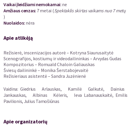
Vaikai įleidžiami nemokamai:
ne
Tai vizualiai poetiška istorija apie tai, kaip svarbu sustoti, išgirsti
Amžiaus cenzas
:
7 metai
(
Spektaklis skirtas vaikams nuo 7 metų
ir mokėti būti. Galbūt laikas – tai ne turtas, kurį reikia taupyti, o
)
dovana, kuria verta dalintis?
Nuolaidos
:
nėra
Projektą finansuoja Lietuvos Respublikos kultūros ministerija.
Apie atlikėją
Premjera
– 2025 m. gruodžio 6 d.
Režisierė, inscenizacijos autorė – Kotryna Siaurusaitytė
Scenografijos, kostiumų ir videodailininkas – Arvydas Gudas
Juozo Miltinio dramos teatro Laboratorija
Kompozitorius – Romuald Chaloin Galiauskas
Šviesų dailininkė – Monika Šerstabojevaitė
Laboratorijos salės vietos nėra sunumeruotos, todėl
Režisieriaus asistentė – Sandra Juzėnienė
sėdėjimo vietą galima pasirinkti patiems.
Vaidina: Giedrius Arlauskas, Kamilė Galkutė, Dainius
Jankauskas, Albinas Kėleris, Ieva Labanauskaitė, Emilis
Pavilionis, Julius Tamošiūnas
Apie organizatorių