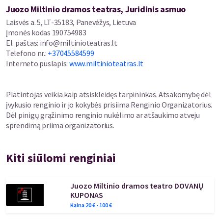
Juozo Miltinio dramos teatras, Juridinis asmuo
Laisvės a. 5, LT-35183, Panevėžys, Lietuva
Įmonės kodas
190754983
El. paštas
:
info@miltinioteatras.lt
Telefono nr.
:
+37045584599
Interneto puslapis
:
www.miltinioteatras.lt
Platintojas veikia kaip atsiskleidęs tarpininkas. Atsakomybę dėl
įvykusio renginio ir jo kokybės prisiima Renginio Organizatorius.
Dėl pinigų grąžinimo renginio nukėlimo ar atšaukimo atveju
sprendimą priima organizatorius.
Kiti siūlomi renginiai
Juozo Miltinio dramos teatro DOVANŲ
KUPONAS
Kaina
20
€ -
100
€