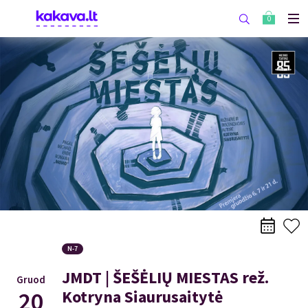
0
N-7
JMDT | ŠEŠĖLIŲ MIESTAS rež.
Gruod
20
Kotryna Siaurusaitytė