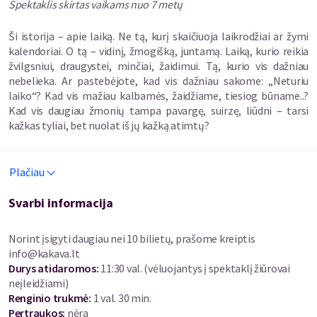
Spektaklis skirtas vaikams nuo 7 metų
Ši istorija – apie laiką. Ne tą, kurį skaičiuoja laikrodžiai ar žymi
kalendoriai. O tą – vidinį, žmogišką, juntamą. Laiką, kurio reikia
žvilgsniui, draugystei, minčiai, žaidimui. Tą, kurio vis dažniau
nebelieka. Ar pastebėjote, kad vis dažniau sakome: „Neturiu
laiko“? Kad vis mažiau kalbamės, žaidžiame, tiesiog būname..?
Kad vis daugiau žmonių tampa pavargę, suirzę, liūdni – tarsi
kažkas tyliai, bet nuolat iš jų kažką atimtų?
Šešėlių miestas – tai pasaulis, labai panašus į mūsiškį. Čia gyvena
Plačiau
žmonės, kurie nuolat skuba, planuoja, taupo – kol vieną dieną
ima nebesuprasti, kam visa tai. Nematomi Pilkieji ponai,
taupymo meistrai, slapta vagia laiką, o kartu – ir gyvenimo
Svarbi informacija
džiaugsmą. Žmonės nebešneka vieni su kitais, vaikai nebežaidžia,
niekas nebepastebi, kaip pamažu nyksta spalvos.
Norint įsigyti daugiau nei 10 bilietų, prašome kreiptis
info@kakava.lt
Ir tada pasirodo Momo. Ji – nėra herojė tradicine prasme. Ji
Durys atidaromos
:
11:30 val. (vėluojantys į spektaklį žiūrovai
neturi jokių supergalių, tiesiog moka klausytis. Ir kai pasaulis
neįleidžiami)
ima grimzti į šešėlį, ji viena išdrįsta leistis į magišką kelionę
Renginio trukmė
:
1 val. 30 min.
ieškoti laiko.
Pertraukos
:
nėra