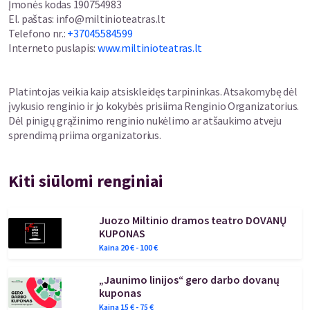
Įmonės kodas
190754983
El. paštas
:
info@miltinioteatras.lt
Telefono nr.
:
+37045584599
Interneto puslapis
:
www.miltinioteatras.lt
Platintojas veikia kaip atsiskleidęs tarpininkas. Atsakomybę dėl
įvykusio renginio ir jo kokybės prisiima Renginio Organizatorius.
Dėl pinigų grąžinimo renginio nukėlimo ar atšaukimo atveju
sprendimą priima organizatorius.
Kiti siūlomi renginiai
Juozo Miltinio dramos teatro DOVANŲ
KUPONAS
Kaina
20
€ -
100
€
„Jaunimo linijos“ gero darbo dovanų
kuponas
Kaina
15
€ -
75
€