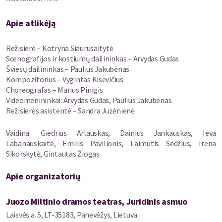
personažus ir kartu patirčiau tiek pačias gražiausias emocijas,
tiek pačias liūdniausias… Ši istorija turi oro, paslapties – būtent
Apie atlikėją
tai labiausiai žavi, įtraukia bei leidžia savaip, remiantis
individualia patirtimi, suprasti ir interpretuoti.“ – teigia K.
Siaurusaitytė.
Režisierė – Kotryna Siaurusaitytė
Scenografijos ir kostiumų dailininkas – Arvydas Gudas
,,Nepaprasta Edvardo Tiuleino kelionė“ vaikus mokys plėsti
Šviesų dailininkas – Paulius Jakubėnas
fantazijos ribas, kurti ir mąstyti drąsiau, atviriau, kitoniškiau,
Kompozitorius – Vygintas Kisevičius
įtrauks mažuosius žiūrovus į gražią ir jautrią kelionę širdies
Choreografas – Marius Pinigis
atsivėrimo link.
Videomenininkai: Arvydas Gudas, Paulius Jakubėnas
Režisierės asistentė – Sandra Juzėnienė
Projektą finansuoja Lietuvos Respublikos kultūros ministerija
Vaidina: Giedrius Arlauskas, Dainius Jankauskas, Ieva
Labanauskaitė, Emilis Pavilionis, Laimutis Sėdžius, Irena
Premjera
– 2022 m. lapkričio 13 d.
Sikorskytė, Gintautas Žiogas
Juozo Miltinio dramos teatro Didžioji salė
Apie organizatorių
Juozo Miltinio dramos teatras, Juridinis asmuo
Laisvės a. 5, LT-35183, Panevėžys, Lietuva