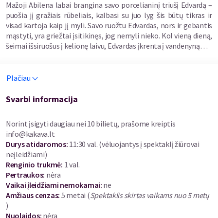
Mažoji Abilena labai brangina savo porcelianinį triušį Edvardą –
puošia jį gražiais rūbeliais, kalbasi su juo lyg šis būtų tikras ir
visad kartoja kaip jį myli. Savo ruožtu Edvardas, nors ir gebantis
mąstyti, yra griežtai įsitikinęs, jog nemyli nieko. Kol vieną dieną,
šeimai išsiruošus į kelionę laivu, Edvardas įkrenta į vandenyną…
„Nepaprasta Edvardo Tiuleino kelionė“ – tai fantastiška, sunkių
Plačiau
ir vertingų išbandymų kupina porcelianinio triušio Edvardo
kelionė, kurioje jis ima svarstyti, kas yra meilė, vienišumas,
ilgesys, draugystė ir ilgainiui supranta, kad jo širdis sutverta
Svarbi informacija
mylėti. Amerikiečių rašytojos Keitės DiCamillo knyga jau savo
išleidimo metais (2006) buvo pripažinta tarp JAV tėvų, kaip
Norint įsigyti daugiau nei 10 bilietų, prašome kreiptis
geriausia knyga vaikams bei buvo įtraukta į „School Library
info@kakava.lt
Journal“ 100 geriausių knygų vaikams sąrašą.
Durys atidaromos
:
11:30 val. (vėluojantys į spektaklį žiūrovai
neįleidžiami)
Jau ketvirtąjį savo režisūrinį darbą Juozo Miltinio dramos teatre
Renginio trukmė
:
1 val.
pristatanti režisierė Kotryna Siaurusaitytė teigia, jog
Pertraukos
:
nėra
žaidybiniais metodais ir beribe išmone spektaklis pasiūlys
Vaikai įleidžiami nemokamai:
ne
vaikams dar vieną nuostabų pasaulio pažinimo būdą – teatrą.
Amžiaus cenzas
:
5 metai
(
Spektaklis skirtas vaikams nuo 5 metų
„Skaitant atrodė, lyg iš tikrųjų keliaučiau kartu su pagrindiniu
)
veikėju, sutikčiau pačius įvairiausius ir labai simpatiškus
Nuolaidos
:
nėra