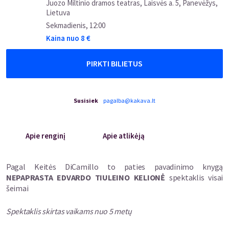
Juozo Miltinio dramos teatras, Laisvės a. 5, Panevėžys,
Lietuva
Sekmadienis
,
12:00
Kaina nuo
8
€
PIRKTI BILIETUS
Susisiek
pagalba@kakava.lt
Apie renginį
Apie atlikėją
Pagal Keitės DiCamillo to paties pavadinimo knygą
NEPAPRASTA EDVARDO TIULEINO KELIONĖ
spektaklis visai
šeimai
Spektaklis skirtas vaikams nuo 5 metų