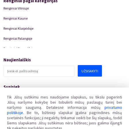
Renginiai pagal kategorijas
Renginiai Vilniuje
Renginiai Kaune
Renginiai Klaipėdoje
Renginiai Palangoje
Renginiai Panevėžyje
Domino Teatro Spektakliai
Naujienlaiškis
UŽSISAKYTI
Susisiek
pagalba@kakava.lt
Tik Jūsų sutikimu mes naudojame slapukus, su tikslu pagerinti
Jūsų naršymo kokybę bei tobulinti mūsų paslaugų turinį bei
Adresas
:
Žalgirio
g.
135, LT-08217 Vilnius
naršymo saugumą. Detalesnė informacija mūsų
privatumo
Įmonės kodas
:
304769369
politikoje
. Be to, būtinieji slapukai įgalina pagrindines mūsų
PVM mokėtojo kodas
:
svetainės funkcijas; ji negalėtų tinkamai veikti be šių slapukų, todėl
LT100011648218
šiems slapukams Jūsų sutikimas nėra būtinas; juos galima išjungti
tik pakeitus naršyklės nuostatas.