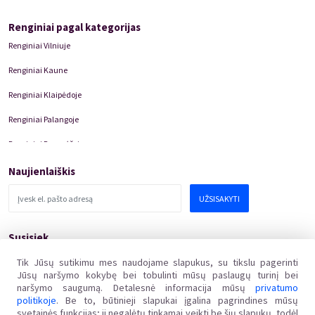
Renginiai pagal kategorijas
Renginiai Vilniuje
Renginiai Kaune
Renginiai Klaipėdoje
Renginiai Palangoje
Renginiai Panevėžyje
Domino Teatro Spektakliai
Naujienlaiškis
UŽSISAKYTI
Susisiek
pagalba@kakava.lt
Tik Jūsų sutikimu mes naudojame slapukus, su tikslu pagerinti
Jūsų naršymo kokybę bei tobulinti mūsų paslaugų turinį bei
Adresas
:
Žalgirio
g.
135, LT-08217 Vilnius
naršymo saugumą. Detalesnė informacija mūsų
privatumo
Įmonės kodas
:
304769369
politikoje
. Be to, būtinieji slapukai įgalina pagrindines mūsų
PVM mokėtojo kodas
:
svetainės funkcijas; ji negalėtų tinkamai veikti be šių slapukų, todėl
LT100011648218