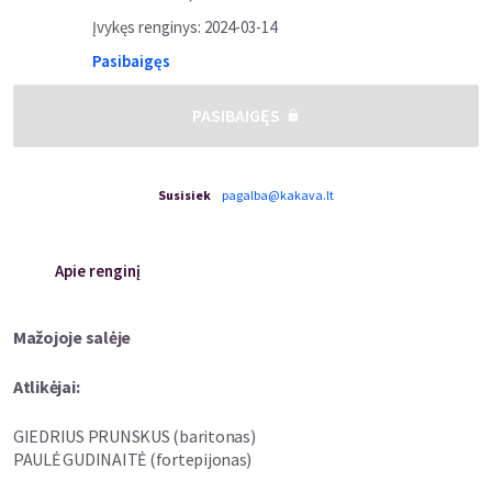
Įvykęs renginys
:
2024-03-14
Pasibaigęs
PASIBAIGĘS
Susisiek
pagalba@kakava.lt
Apie renginį
Mažojoje salėje
Atlikėjai:
GIEDRIUS PRUNSKUS (baritonas)
PAULĖ GUDINAITĖ (fortepijonas)