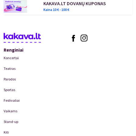
pasirinkta meno studijų kryptis ir koncertinė veikla leido
KAKAVA.LT DOVANŲ KUPONAS
sukaupti didžiulę patirtį
Lied
žanro srityje. Pianistės repertuare –
Kaina
10
€ -
100
€
gausybė vokalinių ciklų, bet prie nemirtingosios F. Schuberto
„Žiemos kelionės“ ji prisilies pirmą kartą.
Renginiai
Koncertai
Teatras
Parodos
Sportas
Festivaliai
Vaikams
Stand-up
Kiti