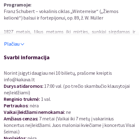
Programoje:
Franz Schubert – vokalinis ciklas „Winterreise“ („Žiemos
kelionė“) balsui ir fortepijonui, op. 89, ž. W. Müller
1827 metais, likus metams iki mirties, sunkiai sirgdamas ir
kęsdamas skurdą, dainų karaliumi tituluojamas austrų
Plačiau
kompozitorius Franzas Schubertas sukūrė vieną giliausių ir
asmeniškiausių savo kūrinių – 24 dainų vokalinį ciklą „Žiemos
Svarbi informacija
kelionė“ Wilhelmo Müllerio poetiniu tekstu. Nuostabia
romantine muzikos kalba sukurtos dainos pasakoja apie
mylimosios atstumtą jaunuolį, kuris iškeliauja į tolimą kelionę,
Norint įsigyti daugiau nei 10 bilietų, prašome kreiptis
lydimas žiemiškai sustingusios gamtos, pūgos, vėjo ir juodo
info@kakava.lt
varno. Ši gili ir itin jautri muzika perteikia ne tik ciklo lyrinio
Durys atidaromos
:
17:00 val. (po trečio skambučio klausytojai
herojaus, bet ir asmeninius kompozitoriaus išgyvenimus: meilės,
neįleidžiami)
svajų, netekties, liūdesio ir baimės pasaulį. Tad baritonas
Renginio trukmė
:
1 val.
Giedrius Prunskus ir pianistė Paulė Gudinaitė kviečia
Lied
žanro
Pertraukos
:
nėra
mylėtojus pasiklausyti vieno įspūdingiausių ir sielos gelmes
Vaikai įleidžiami nemokamai:
ne
paliečiančių kūrinių muzikos istorijoje ir pasinerti ne tik į klajūno
Amžiaus cenzas
:
7 metai
(Vaikai iki 7 metų į vakarinius
būsenas, bet ir į dvasinę žmogaus kelionę.
koncertus neįleidžiami. Juos maloniai kviečiame į koncertus Visai
šeimai.)
GIEDRIUS PRUNSKUS
–
meno licenciatas, baritonas, Kauno
Nuolaidos
:
nėra