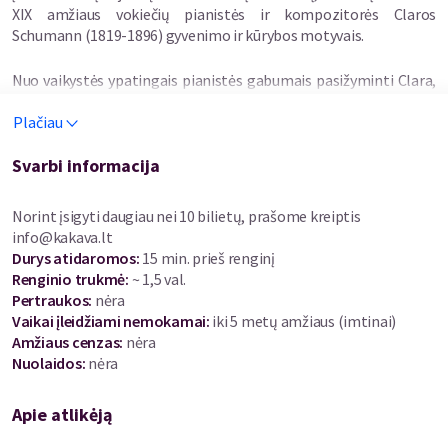
XIX amžiaus vokiečių pianistės ir kompozitorės Claros
Schumann (1819-1896) gyvenimo ir kūrybos motyvais.
Nuo vaikystės ypatingais pianistės gabumais pasižyminti Clara,
griežtai prižiūrima tėvo Friedricho Wiecko, sulaukusi vos
Plačiau
keturiolikos jau koncertuoja Vokietijoje, Austrijoje, Prancūzijoje,
išgarsėja kaip viena iš nedaugelio to meto moterų –
koncertuojančių pianisčių. Netrukus ji įsimyli ir išteka už
Svarbi informacija
kompozitoriaus Roberto Shumanno, su kuriuo susilaukia net
aštuonių vaikų. Talentingos, muzikai atsidavusios moters
Norint įsigyti daugiau nei 10 bilietų, prašome kreiptis
gyvenimas toliau teka tarp kūrybos, namų, jos mylimos šeimos.
info@kakava.lt
Likimas lemia, jog į jos namus pasibeldžia ir ateina dar vienas
Durys atidaromos
:
15 min. prieš renginį
didis kompozitorius, tuomet dar tik aštuoniolikmetis,
Renginio trukmė
:
~ 1,5 val.
Johanesas Brahmsas, tampantis neatskiriamu Schumannų
Pertraukos
:
nėra
šeimos draugu…
Vaikai įleidžiami nemokamai:
iki 5 metų amžiaus (imtinai)
Amžiaus cenzas
:
nėra
Lyg Alisa veidrodžių karalystėje, Clara keliauja po muzikos ir
Nuolaidos
:
nėra
meilės pasaulius, apsupta savo vaikų, genealaus svajotojo
sutuoktinio Roberto Schumano, dažnai prisimindama ir
Apie atlikėją
ilgėdamasi savo intensyvaus koncertinio gyvenimo, į kurį ji sugrįš
tik po paskutinio atsisveikinimo su vyru.