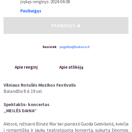
Įvykęs renginys
:
2024-04-08
Pasibaigęs
PASIBAIGĘS
Susisiek
pagalba@kakava.lt
Apie renginį
Apie atlikėją
Vilniaus Rotušės Muzikos Festivalis
Balandžio 8 d. 19 val.
Spektaklis- koncertas
„MEILĖS DAINA“
Aktorė, režisierė Birutė Mar bei pianistė Guoda Gedvilaitė, kviečia
į romantišką ir jaukų teatralizuotą koncertą, sukurtą žinomos