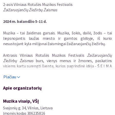
2-asis Vilniaus Rotušės Muzikos Festivalis
Koncerte-spektaklyje skambės Birutės Mar interpretuojami
Žaižaruojančių
Ž
iežirbų
Ž
aismas
Claros Shumannų laiškų bei amžininkų prisiminimų fragmentai;
pianistė Guoda Gedvilaitė atliks Claros ir Roberto Shumanų
2024 m. balandžio 5-11 d.
žinomus, bei rečiau atliekamus, emocijomis pripildytus kūrinius.
Muzika – tai žaidimas garsais. Muzika, šokis, dailė, žodis – tai
Idėjos ir scenarijaus autorės - Birutė Mar ir Guoda Gedvilaitė
liepsnojantis laužas miesto ir gamtos glėbyje, iš kurio
Režisierė – Birutė Mar
nesustojant kyla milijonai žaismingai žaižaruojančių žiežirbų.
Dailininkė – Indrė Pačėsaitė
Garso režisierius- Marius Vilčinskas
Antrasis Vilniaus Rotušės Muzikos Festivalis
Žaižaruojančių
Atlieka: pianistė Guoda Gedvilaitė ir aktorė Birutė Mar
Žiežirbų Žaismas
burs, vienys menus ir žmones, paskatins
Spektaklį prodiusuoja: Solo teatras
visiems kartu surengti šventę, kurios pagrindinė idėja - Š E I M A
ir muzikavimas joje.
Spektaklį - koncertą „MEILĖS DAINA“ dalinai finansuoja Vilniaus
Plačiau
savivaldybė
Norėčiau kviesti visų kartų kūrėjus ir kartu su Jumis vieniems
Apie organizatorių
padėkoti, kitais pasigėrėti, trečius paskatinti, kartu su Jumis
Spektaklyje – koncerte
pakurstyti ypatingąjį Menų laužą, kad jis niekada neprigestų ir
MEILĖS DAINA
amžinai puoštų mūsų taikią padangę
Muzika visaip, VŠĮ
skambės:
Svajonių g. 34, Vilnius, Lietuva
Šešios šeimos, šeši koncertai, šešis vakarus sostinės Rotušėje!
Įmonės kodas
306235816