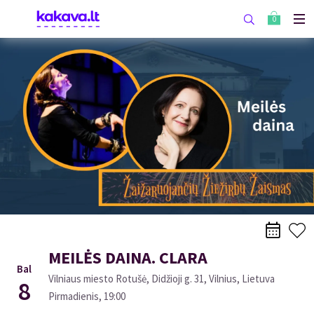
0
MEILĖS DAINA. CLARA
Bal
Vilniaus miesto Rotušė, Didžioji g. 31, Vilnius, Lietuva
8
Pirmadienis
,
19:00