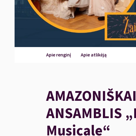
Apie renginį
Apie atlikėją
AMAZONIŠKAI
ANSAMBLIS 
Musicale“