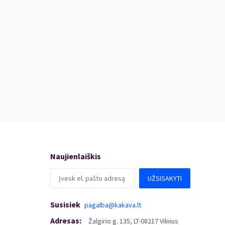
Naujienlaiškis
UŽSISAKYTI
Susisiek
pagalba@kakava.lt
Adresas
:
Žalgirio
g.
135, LT-08217 Vilnius