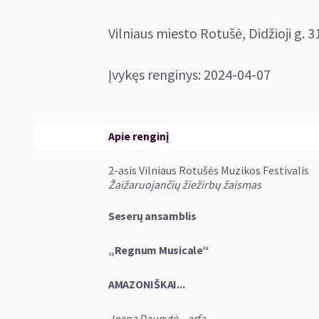
Vilniaus miesto Rotušė, Didžioji g. 31
Įvykęs renginys
:
2024-04-07
Apie renginį
2-asis Vilniaus Rotušės Muzikos Festivalis
Žaižaruojančių žiežirbų žaismas
Seserų
a
nsamblis
„Regnum Musicale“
AMAZONIŠKAI...
Joana Daunytė – arfa