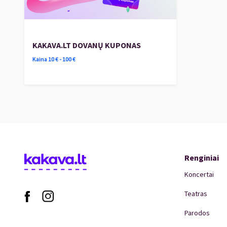
Iki žavingų pasimatymų!
Festivalio meno vadovė - Guoda Gedvilaitė-G
Festivalio organizatorė - Vš.Į Muzika visaip
KAKAVA.LT DOVANŲ KUPONAS
Kaina
10
€ -
100
€
Renginiai
Koncertai
Teatras
Parodos