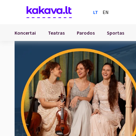
LT
EN
Koncertai
Teatras
Parodos
Sportas