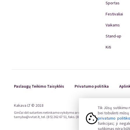
Sportas
Festivaliai
Vaikams
Stand-up
Kiti
Paslaugų Teikimo Taisyklės
Privatumo politika
Aplin
Kakava LT © 2018
Tik Jūsų sutikimu
Ginčai dėl sutarties netinkamo vykdymo ar nevykdymo ne teisme nagrinėjami Liet
bei tobulinti mūs
tarnyba@vvtat.lt, tel. (8 5) 262 67 51, faks. (8 5) 279 1466, interneto svetainė 
privatumo politik
funkcijas; ji neg
sutikimas nėra būti