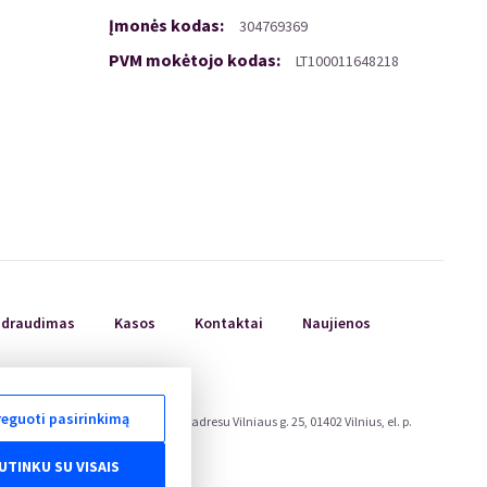
Įmonės kodas
:
304769369
PVM mokėtojo kodas
:
LT100011648218
ų draudimas
Kasos
Kontaktai
Naujienos
eguoti pasirinkimą
ojų teisių apsaugos tarnyboje, adresu Vilniaus g. 25, 01402 Vilnius, el. p.
eu/odr/.
UTINKU SU VISAIS