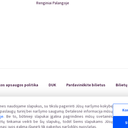
Renginiai Palangoje
Renginiai Panevėžyje
Domino Teatro Spektakliai
kos apsaugos politika
DUK
Pardavinėkite bilietus
Biliet
 mes naudojame slapukus, su tikslu pagerinti Jūsų naršymo kokybę
Kor
uvos Respublikos vartotojų teisių apsaugos įstatymo nustatyta tvarka Valstybinėje vartot
ų paslaugų turinį bei naršymo saugumą. Detalesnė informacija mūsų
www.vvtat.lt. Elektroniniu būdu prašymą galite pateikti per EGS platformą http://ec.europa.
oje
. Be to, būtinieji slapukai įgalina pagrindines mūsų svetainės
alėtų tinkamai veikti be šių slapukų, todėl šiems slapukams Jūsų
S
nas; juos galima išjungti tik pakeitus naršyklės nuostatas.