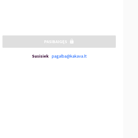
PASIBAIGĘS
Susisiek
pagalba@kakava.lt