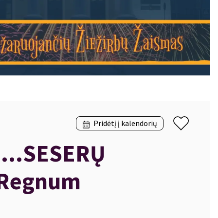
Pridėtį į kalendorių
...SESERŲ
„Regnum