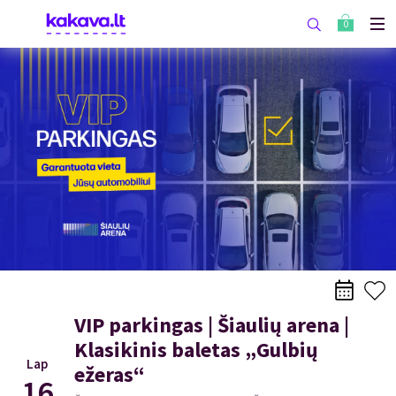
0
VIP parkingas | Šiaulių arena |
Klasikinis baletas „Gulbių
Lap
ežeras“
16