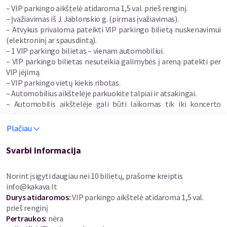
– VIP parkingo aikštelė atidaroma 1,5 val. prieš renginį.
– Įvažiavimas iš J. Jablonskio g. (pirmas įvažiavimas).
– Atvykus privaloma pateikti VIP parkingo bilietą nuskenavimui
(elektroninį ar spausdintą).
– 1 VIP parkingo bilietas – vienam automobiliui.
– VIP parkingo bilietas nesuteikia galimybės į areną patekti per
VIP įėjimą.
– VIP parkingo vietų kiekis ribotas.
– Automobilius aikštelėje parkuokite talpiai ir atsakingai.
– Automobilis aikštelėje gali būti laikomas tik iki koncerto
pabaigos.
Plačiau
Svarbi informacija
Norint įsigyti daugiau nei 10 bilietų, prašome kreiptis
info@kakava.lt
Durys atidaromos
:
VIP parkingo aikštelė atidaroma 1,5 val.
prieš renginį
Pertraukos
:
nėra