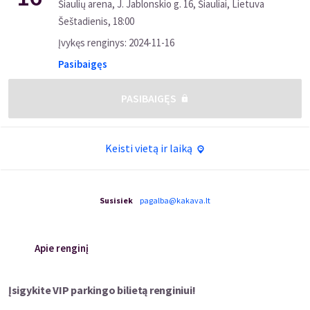
Šiaulių arena, J. Jablonskio g. 16, Šiauliai, Lietuva
Šeštadienis
,
18:00
Įvykęs renginys
:
2024-11-16
Pasibaigęs
PASIBAIGĘS
Keisti vietą ir laiką
Susisiek
pagalba@kakava.lt
Apie renginį
Įsigykite VIP parkingo bilietą renginiui!