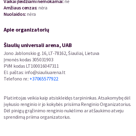
Vaikai įleidžiami nemokamai:
ne
Amžiaus cenzas
:
nėra
Nuolaidos
:
nėra
Apie organizatorių
Šiaulių universali arena, UAB
Jono Jablonskio g. 16, LT-78162, Šiauliai, Lietuva
Įmonės kodas
305031903
PVM kodas
LT100016047311
El. paštas
:
info@siauliuarena.lt
Telefono nr.
:
+37065577922
Platintojas veikia kaip atsiskleidęs tarpininkas. Atsakomybę dėl
įvykusio renginio ir jo kokybės prisiima Renginio Organizatorius.
Dėl pinigų grąžinimo renginio nukėlimo ar atšaukimo atveju
sprendimą priima organizatorius.