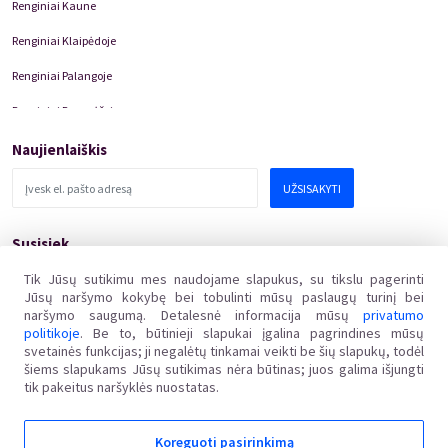
Renginiai Kaune
Renginiai Klaipėdoje
Renginiai Palangoje
Renginiai Panevėžyje
Domino Teatro Spektakliai
Naujienlaiškis
UŽSISAKYTI
Susisiek
pagalba@kakava.lt
Tik Jūsų sutikimu mes naudojame slapukus, su tikslu pagerinti
Jūsų naršymo kokybę bei tobulinti mūsų paslaugų turinį bei
Adresas
:
Žalgirio
g.
135, LT-08217 Vilnius
naršymo saugumą. Detalesnė informacija mūsų
privatumo
Įmonės kodas
:
304769369
politikoje
. Be to, būtinieji slapukai įgalina pagrindines mūsų
PVM mokėtojo kodas
:
svetainės funkcijas; ji negalėtų tinkamai veikti be šių slapukų, todėl
LT100011648218
šiems slapukams Jūsų sutikimas nėra būtinas; juos galima išjungti
tik pakeitus naršyklės nuostatas.
Koreguoti pasirinkimą