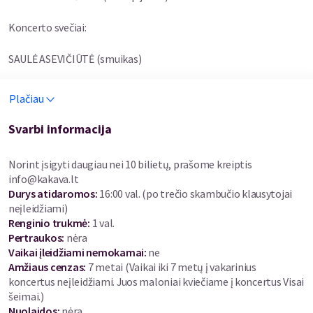
Koncerto svečiai:
SAULĖ ASEVIČIŪTĖ (smuikas)
PATRIKAS RADZEVIČIUS (fortepijonas)
Plačiau
Svarbi informacija
Programoje
– Ludwig van Beethoven kūriniai:
Norint įsigyti daugiau nei 10 bilietų, prašome kreiptis
info@kakava.lt
Dainos balsui ir fortepijonui:
Durys atidaromos
:
16:00 val. (po trečio skambučio klausytojai
neįleidžiami)
„Ich liebe dich“ („Myliu tave“), ž. Herrosee
Renginio trukmė
:
1 val.
Pertraukos
:
nėra
„An die Hoffnung“ („Dedikacija vilčiai“), ž. Tiedge
Vaikai įleidžiami nemokamai:
ne
Amžiaus cenzas
:
7 metai
(Vaikai iki 7 metų į vakarinius
„Neue Liebe, neues Leben“ („Nauja meilė, naujas gyvenimas“), ž.
koncertus neįleidžiami. Juos maloniai kviečiame į koncertus Visai
Goethe
šeimai.)
Nuolaidos
:
nėra