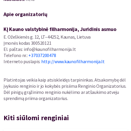
„Andenken“ („Atminimas“), ž. Matthisson
Apie organizatorių
„Wonne der Wehmuth“ („Kančios džiaugsmas“), ž. Goethe
KĮ Kauno valstybinė filharmonija, Juridinis asmuo
„Das Geheimsniss“ („Paslaptis“), ž. Wessenberg
E. Ožeškienės g. 12, LT–44252, Kaunas, Lietuva
Įmonės kodas
300520121
„Aus Goethe‘s Faust“ („Iš Goethes Fausto“), ž. Goethe
El. paštas
:
info@kaunofilharmonija.lt
Telefono nr.
:
+37037200478
Sonata smuikui ir fortepijonui Nr. 5, op. 24, „Pavasario sonata“, I
Interneto puslapis
:
http://www.kaunofilharmonija.lt
d.
Dainos balsui ir fortepijonui:
Platintojas veikia kaip atsiskleidęs tarpininkas. Atsakomybę dėl
įvykusio renginio ir jo kokybės prisiima Renginio Organizatorius.
„Dimmi, ben mio, che m'ami“ („Pasakyk, mano brangenybe, kad
Dėl pinigų grąžinimo renginio nukėlimo ar atšaukimo atveju
myli“, ž. anonimo
sprendimą priima organizatorius.
„T‘intendo, sì, mio cor“ („Girdžiu tave, mano širdie“) ž.
Metastasio
Kiti siūlomi renginiai
„Adelaide“ („Adelaidė“), ž. Matthisson