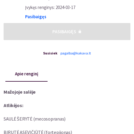
Įvykęs renginys
:
2024-03-17
Pasibaigęs
PASIBAIGĘS
Susisiek
pagalba@kakava.lt
Apie renginį
Mažojoje salėje
Atlikėjos:
SAULĖ ŠERYTĖ (mecosopranas)
BIRUTĖ ASEVIČIŪTĖ (fortepijonas)