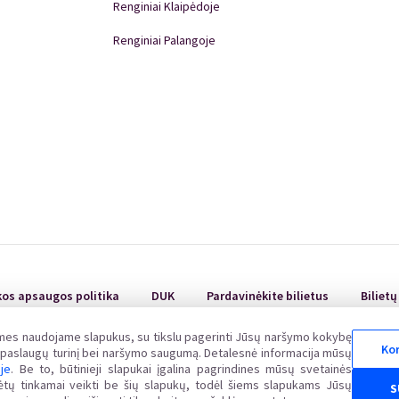
Renginiai Klaipėdoje
Renginiai Palangoje
Renginiai Panevėžyje
Domino Teatro Spektakliai
kos apsaugos politika
DUK
Pardavinėkite bilietus
Biliet
 mes naudojame slapukus, su tikslu pagerinti Jūsų naršymo kokybę
Kor
ų paslaugų turinį bei naršymo saugumą. Detalesnė informacija mūsų
oje
. Be to, būtinieji slapukai įgalina pagrindines mūsų svetainės
uvos Respublikos vartotojų teisių apsaugos įstatymo nustatyta tvarka Valstybinėje vartot
alėtų tinkamai veikti be šių slapukų, todėl šiems slapukams Jūsų
S
www.vvtat.lt. Elektroniniu būdu prašymą galite pateikti per EGS platformą http://ec.europa.