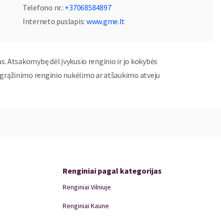
Telefono nr.
:
+37068584897
Interneto puslapis
:
www.gme.lt
as. Atsakomybę dėl įvykusio renginio ir jo kokybės
ų grąžinimo renginio nukėlimo ar atšaukimo atveju
Renginiai pagal kategorijas
Renginiai Vilniuje
Renginiai Kaune