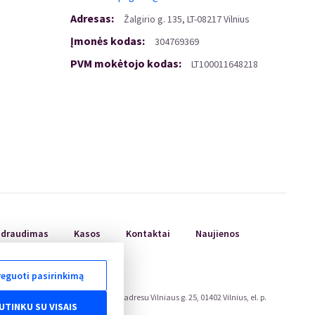
Adresas
:
Žalgirio
g.
135, LT-08217 Vilnius
Įmonės kodas
:
304769369
PVM mokėtojo kodas
:
LT100011648218
ų draudimas
Kasos
Kontaktai
Naujienos
eguoti pasirinkimą
ojų teisių apsaugos tarnyboje, adresu Vilniaus g. 25, 01402 Vilnius, el. p.
UTINKU SU VISAIS
eu/odr/.