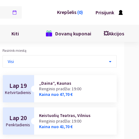
Krepšelis
(
0
)
Prisijunk
Kiti
Dovanų kuponai
💥Akcijos
Pasirink miestą
Visi
„Daina“, Kaunas
Lap 19
Renginio pradžia
:
19:00
Ketvirtadienis
Kaina nuo
47,70
€
Keistuolių Teatras, Vilnius
Lap 20
Renginio pradžia
:
19:00
Penktadienis
Kaina nuo
41,70
€