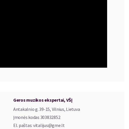
, tereminas, vokalas),
ininkais 2026 m. lapkričio 19 d. Kaune ir lapkričio 20 d.
Geros muzikos ekspertai, VŠĮ
Antakalnio g. 39-15, Vilnius, Lietuva
Įmonės kodas
303832852
El. paštas
:
vitalijus@gme.lt