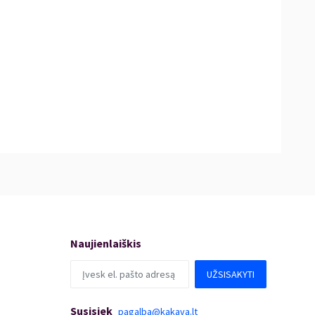
Naujienlaiškis
UŽSISAKYTI
Susisiek
pagalba@kakava.lt