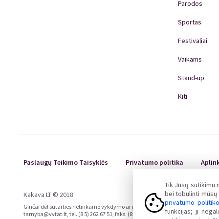
Parodos
Sportas
Festivaliai
Vaikams
Stand-up
Kiti
Paslaugų Teikimo Taisyklės
Privatumo politika
Aplin
Tik Jūsų sutikimu
bei tobulinti mūs
Kakava LT © 2018
privatumo politik
Ginčai dėl sutarties netinkamo vykdymo ar nevykdymo ne teisme nagrinėjami Liet
funkcijas; ji neg
tarnyba@vvtat.lt, tel. (8 5) 262 67 51, faks. (8 5) 279 1466, interneto svetainė 