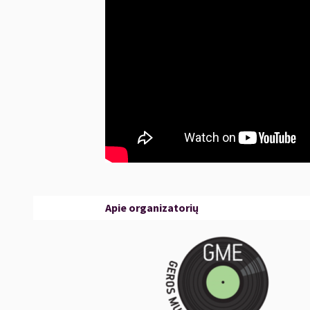
Adrian Stout (kontrabosas, muzikinis pjūklas
Budi Butenop (būgnai, vokalas).
Tapkite šio fenomenalaus trio pasirodymų liud
Vilniuje.
Apie organizatorių