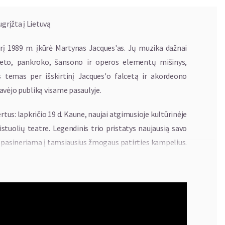
grįžta į Lietuvą
kurį 1989 m. įkūrė Martynas Jacques'as. Jų muzika dažnai
eto, pankroko, šansono ir operos elementų mišinys,
s temas per išskirtinį Jacques'o falcetą ir akordeono
avėjo publiką visame pasaulyje.
rtus: lapkričio 19 d. Kaune, naujai atgimusioje kultūrinėje
eistuolių teatre. Legendinis trio pristatys naujausią savo
 pasineriama į tamsiausius žmogaus patirties kampelius.
minimais apie smurtinį, neramų devintojo dešimtmečio
nės nelygybės, skurdo, narkotikų prekybos ir nuolatinės
ema yra žmonės, gyvenantys visuomenės paribiuose. Kai
, daug valandų praleidau tiesiog žiūrėdamas pro langą...