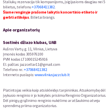
“Jazz Cellar 11” klubo dainyklos projektą iš dalies finansuoja
Staliukų rezervacija tik kompanijoms, įsigijusioms daugiau nei 5
Vilniaus miesto savivaldybė.
bilietus, telefonu
+37068411382
.
Šiame renginyje prašome laikytis koncertinio etiketo ir
gerbti atlikėjus
. Bilietai brangs.
Apie organizatorių
Sostinės džiazo klubas, UAB
Aušros Vartų g. 11, Vilnius, Lietuva
Įmonės kodas
305976100
PVM kodas
LT100015245916
El. paštas
:
jazzcellar11@gmail.com
Telefono nr.
:
+37068411382
Interneto puslapis
:
www.vilniusjazzclub.lt
Platintojas veikia kaip atsiskleidęs tarpininkas. Atsakomybę dėl
įvykusio renginio ir jo kokybės prisiima Renginio Organizatorius.
Dėl pinigų grąžinimo renginio nukėlimo ar atšaukimo atveju
sprendimą priima organizatorius.