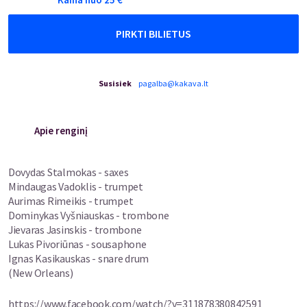
PIRKTI BILIETUS
Susisiek
pagalba@kakava.lt
Apie renginį
Dovydas Stalmokas - saxes
Mindaugas Vadoklis - trumpet
Aurimas Rimeikis - trumpet
Dominykas Vyšniauskas - trombone
Jievaras Jasinskis - trombone
Lukas Pivoriūnas - sousaphone
Ignas Kasikauskas - snare drum
(New Orleans)
https://www.facebook.com/watch/?v=311878380842591