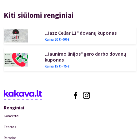
Kiti siūlomi renginiai
„Jazz Cellar 11“ dovanų kuponas
Kaina
20
€ -
50
€
„Jaunimo linijos“ gero darbo dovanų
kuponas
Kaina
15
€ -
75
€
Renginiai
Koncertai
Teatras
Parodos