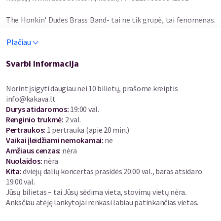
The Honkin' Dudes Brass Band- tai ne tik grupė, tai fenomenas.
Kiekvienas jų pasirodymas džiazo klube - tai šventė. Tai bus ko
gero linksmiausias ir labiausiai netikėtas metų jazz vakarėlis
Plačiau
klube. Nenustebkite pamatę visiškai tuščią sceną. Šie vyrukai
pasirodo iš niekur, atsineša su savimi ne tik savo instrumentus,
Svarbi informacija
bet ir sprogstamą energijos ir geros nuotaikos užtaisą. Visi
ansamblio nariai yra puikiai žinomi Lietuvos džiazo muzikantai,
Norint įsigyti daugiau nei 10 bilietų, prašome kreiptis
grojantys skirtinguose projektuose, tačiau šis projektas
info@kakava.lt
kiekvienam iš jų yra ypatingas.
Durys atidaromos
:
19:00 val.
Renginio trukmė
:
2 val.
Puoselėdami džiazo ištakas - Naujojo Orleano marširuojančių
Pertraukos
:
1 pertrauka (apie 20 min.)
orkestrų tradicijas, The Honkin’ Dudes, išsaugo geriausius jų
Vaikai įleidžiami nemokamai:
ne
tradicijas bei papildo jas moderniais skambėsiais, prikeldami šį
Amžiaus cenzas
:
nėra
žanrą naujam gyvenimui. Greitai išpopuliarėję džiazo mylėtojų
Nuolaidos
:
nėra
rate, jie yra tarsi džiazo ambasadoriai, užkrečiantys vis daugiau
Kita:
dviejų dalių koncertas prasidės 20:00 val., baras atsidaro
klausytojų meile džiazui.
19:00 val.
Jūsų bilietas – tai Jūsų sėdima vieta, stovimų vietų nėra.
Pirmieji 30 bilietų - pigiau.
Anksčiau atėję lankytojai renkasi labiau patinkančias vietas .