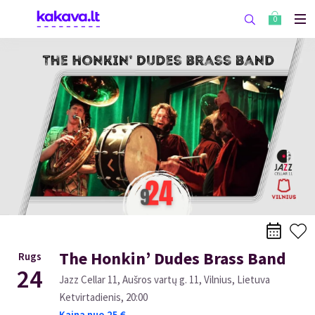
0
The Honkin’ Dudes Brass Band
Rugs
24
Jazz Cellar 11, Aušros vartų g. 11, Vilnius, Lietuva
Ketvirtadienis
,
20:00
Kaina nuo
25
€