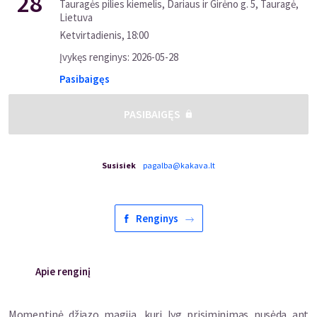
28
Tauragės pilies kiemelis, Dariaus ir Girėno g. 5, Tauragė,
Lietuva
Ketvirtadienis
,
18:00
Įvykęs renginys
:
2026-05-28
Pasibaigęs
PASIBAIGĘS
Susisiek
pagalba@kakava.lt
Renginys
Apie renginį
Momentinė džiazo magija, kuri lyg prisiminimas nusėda ant