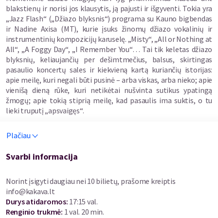
blakstienų ir norisi jos klausytis, ją pajusti ir išgyventi. Tokia yra
„Jazz Flash“ („Džiazo blyksnis“) programa su Kauno bigbendas
ir Nadine Axisa (MT), kurie įsuks žinomų džiazo vokalinių ir
instrumentinių kompozicijų karuselę. „Misty“, „All or Nothing at
All“, „A Foggy Day“, „I Remember You“… Tai tik keletas džiazo
blyksnių, keliaujančių per dešimtmečius, balsus, skirtingas
pasaulio koncertų sales ir kiekvieną kartą kuriančių istorijas:
apie meilę, kuri negali būti pusinė – arba viskas, arba nieko; apie
vienišą dieną rūke, kuri netikėtai nušvinta sutikus ypatingą
žmogų; apie tokią stiprią meilę, kad pasaulis ima suktis, o tu
lieki truputį „apsvaigęs“.
Nadine Axisa – Maltos džiazo dainininkė, ypatingai vertinama už
Plačiau
meilę smooth jazz, latino, svingo ir soul muzikai. Klasikinio
dainavimo ji pradėjo mokytis dar vaikystėje, o džiazą atrado
Svarbi informacija
koncertuodama klubuose ir baruose paauglystėje. Ji nuolat
koncertuoja vietinėse džiazo erdvėse Maltoje, taip pat yra
Norint įsigyti daugiau nei 10 bilietų, prašome kreiptis
pasirodžiusi daugelyje tarptautinių džiazo renginių ir festivalių
info@kakava.lt
Lenkijoje, Bulgarijoje, Italijoje, Vokietijoje, Liuksemburge,
Durys atidaromos
:
17:15 val.
Lietuvoje, Austrijoje, Egipte bei Turkijoje. 2014 m. ji išleido
Renginio trukmė
:
1 val. 20 min.
debiutinį albumą „Velvet“, kuriame skamba dvylika originalių,