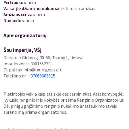
Pertraukos
:
nėra
daugiausia maltiečių autorių sukurtų smooth jazz kūrinių,
Vaikai įleidžiami nemokamai:
iki 5 metų amžiaus
sulaukusių puikių tarptautinių įvertinimų. Itin sėkmingas tapo ir
Amžiaus cenzas
:
nėra
antrasis jos albumas, išleistas 2019 m. Jame Nadine naujai
Nuolaidos
:
nėra
interpretuoja 7–8 dešimtmečių Maltos dainas, o šis darbas jai
pelnė geriausio maltiečių albumo apdovanojimą „Malta Music
Awards 2020“. Be koncertinės veiklos nuo 2021 m. Nadine veda
Apie organizatorių
džiazo laidą „Nadine’s Jazz Boutique“ nacionaliniame Maltos
radijuje.
Šou imperija, VŠĮ
Dariaus ir Girėno g. 30-56, Tauragė, Lietuva
Kauno bigbendas (vyr. dirigentas – Tomas Botyrius) – pirmasis
Įmonės kodas
300155270
profesionalus džiazo orkestras Lietuvoje, įkurtas 1991 m.,
El. paštas
:
info@tauragejazz.lt
praėjus vos vieneriems metams po Lietuvos nepriklausomybės
Telefono nr.
:
+37068683815
atkūrimo. Daugiau nei 30 metų orkestras yra vienas svarbiausių
džiazo kultūros flagmanų Kaune ir Lietuvoje. Per savo veiklos
laiką bigbendas tapo reikšmingų šalies džiazo įvykių liudininku,
Platintojas veikia kaip atsiskleidęs tarpininkas. Atsakomybę dėl
dalyviu ir kūrėju, o kelioms kartoms muzikantų – tikra džiazo
įvykusio renginio ir jo kokybės prisiima Renginio Organizatorius.
gyvenimo mokykla. Kasmetiniai Lietuvos džiazo festivaliai –
Dėl pinigų grąžinimo renginio nukėlimo ar atšaukimo atveju
„Kaunas Jazz“, „Birštonas Jazz Festival“, „Klaipėdos pilies
sprendimą priima organizatorius.
džiazo festivalis“, „Šiaulių bigbendo festivalis“ – sunkiai
įsivaizduojami be Kauno bigbendo.