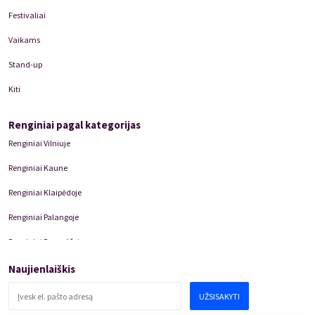
Festivaliai
Vaikams
Stand-up
Kiti
Renginiai pagal kategorijas
Renginiai Vilniuje
Renginiai Kaune
Renginiai Klaipėdoje
Renginiai Palangoje
Renginiai Panevėžyje
Domino Teatro Spektakliai
Naujienlaiškis
UŽSISAKYTI