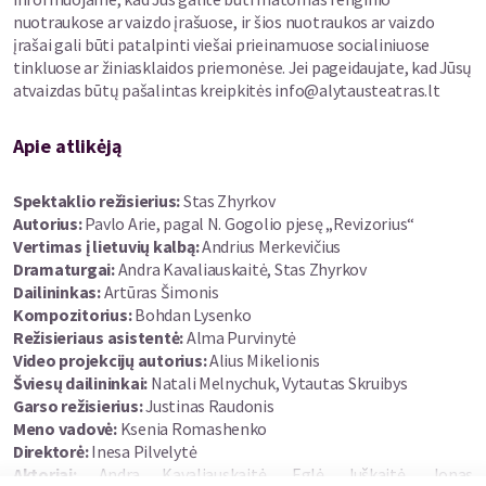
šiandienos Revizorius?
nuotraukose ar vaizdo įrašuose, ir šios nuotraukos ar vaizdo
Galbūt tai jaunas „standaperis” iš Vilniaus, trumpam užsukęs į
įrašai gali būti patalpinti viešai prieinamuose socialiniuose
mažą miestelį?
tinkluose ar žiniasklaidos priemonėse. Jei pageidaujate, kad Jūsų
Gal mergina, kuri atkakliai saugo didelę paslaptį?
atvaizdas būtų pašalintas kreipkitės info@alytausteatras.lt
O gal vis tik jis - nedidelio miestelio meras, visą gyvenimą taip ir
nesugebėjęs atleisti savo tėvui...
Apie atlikėją
Kas tas generalinis inspektorius ir kada jis ateis?
Ar atpažinsite jį?
Spektaklio režisierius:
Stas Zhyrkov
Daugiau klausimų nei atsakymų.
Autorius:
Pavlo Arie, pagal N. Gogolio pjesę „Revizorius“
Ateik ir išsiaiškinkime kartu.
Vertimas į lietuvių kalbą:
Andrius Merkevičius
Bus juokinga, šviesu, liūdna ir baisu!
Dramaturgai:
Andra Kavaliauskaitė, Stas Zhyrkov
Komedinis trileris ar nejuokinga komedija – pasirinkimas yra
Dailininkas:
Artūras Šimonis
jūsų.
Kompozitorius:
Bohdan Lysenko
Režisieriaus asistentė:
Alma Purvinytė
Video projekcijų autorius:
Alius Mikelionis
Šviesų dailininkai:
Natali Melnychuk, Vytautas Skruibys
Garso režisierius:
Justinas Raudonis
Meno vadovė:
Ksenia Romashenko
Direktorė:
Inesa Pilvelytė
Aktoriai:
Andra Kavaliauskaitė, Eglė Juškaitė, Jonas