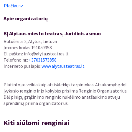
Gaižauskas, Ona Gudaitytė, Povilas Adomaitis, Tomas
Plačiau
Pukys, Vaidas Praspaliauskas, Vincas Vaičiulis, Erika Jasinskaitė -
Salickienė
Apie organizatorių
BĮ Alytaus miesto teatras, Juridinis asmuo
Rotušės a. 2, Alytus, Lietuva
Įmonės kodas
191059358
El. paštas
:
info@alytausteatras.lt
Telefono nr.
:
+37031573858
Interneto puslapis
:
www.alytausteatras.lt
Platintojas veikia kaip atsiskleidęs tarpininkas. Atsakomybę dėl
įvykusio renginio ir jo kokybės prisiima Renginio Organizatorius.
Dėl pinigų grąžinimo renginio nukėlimo ar atšaukimo atveju
sprendimą priima organizatorius.
Kiti siūlomi renginiai