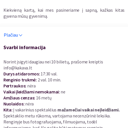
Kiekvieną kartą, kai mes pasineriame į sapną, kažkas kitas
gyvena mūsų gyvenimą.
Klasikinis „Revizorius” - tai istorija apie korupciją, istorija apie
Plačiau
tai, kaip valdžia gadina žmogų. Mūsų „Revizorius” - apie tai, kas
dabar yra demokratija ir ką mums duoda demokratija?
Svarbi informacija
Ar demokratiškas požiūris į demokratiją yra saugumo garantas?
Laisvė, saugumas, demokratija…Ar tikrai sugebame atskirti šias
Norint įsigyti daugiau nei 10 bilietų, prašome kreiptis
sąvokas?
info@kakava.lt
Durys atidaromos
:
17:30 val.
Juk mes, medijų kasdien maitinami skandalais apie išaiškintas
Renginio trukmė
:
2 val. 10 min.
korupcines schemas, esame neabejotinai įsitikinę, kad
Pertraukos
:
nėra
įvairiausio plauko manipuliatorių žaidimai mums puikiai
Vaikai įleidžiami nemokamai:
ne
atpažįstami.
Amžiaus cenzas
:
16 metų
Nuolaidos
:
nėra
Bet ar taip?
Kita:
Į vakarinius spektaklius
mažamečiai vaikai
neįleidžiami.
Spektaklio metu rūkoma, vartojama necenzūrinė leksika.
Renginyje bus fotografuojama, filmuojama, todėl
Tai gal ir pabandykime kartu atspėti ir suprasti, kas jis,
informuojame, kad Jūs galite būti matomas renginio