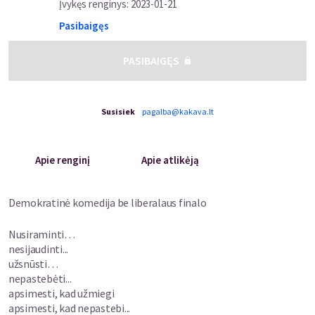
Įvykęs renginys
:
2023-01-21
Pasibaigęs
PASIBAIGĘS
Susisiek
pagalba@kakava.lt
Apie renginį
Apie atlikėją
Demokratinė komedija be liberalaus finalo
Nusiraminti…
nesijaudinti...
užsnūsti…
nepastebėti...
apsimesti, kad užmiegi
apsimesti, kad nepastebi...