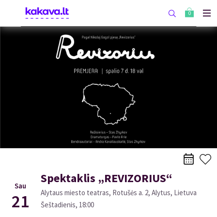
0
Spektaklis „REVIZORIUS“
Sau
Alytaus miesto teatras, Rotušės a. 2, Alytus, Lietuva
21
Šeštadienis
,
18:00