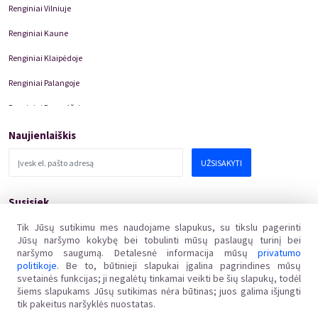
Renginiai Vilniuje
Renginiai Kaune
Renginiai Klaipėdoje
Renginiai Palangoje
Renginiai Panevėžyje
Domino Teatro Spektakliai
Naujienlaiškis
UŽSISAKYTI
Susisiek
pagalba@kakava.lt
Tik Jūsų sutikimu mes naudojame slapukus, su tikslu pagerinti
Jūsų naršymo kokybę bei tobulinti mūsų paslaugų turinį bei
Adresas
:
Žalgirio
g.
135, LT-08217 Vilnius
naršymo saugumą. Detalesnė informacija mūsų
privatumo
Įmonės kodas
:
304769369
politikoje
. Be to, būtinieji slapukai įgalina pagrindines mūsų
PVM mokėtojo kodas
:
svetainės funkcijas; ji negalėtų tinkamai veikti be šių slapukų, todėl
LT100011648218
šiems slapukams Jūsų sutikimas nėra būtinas; juos galima išjungti
tik pakeitus naršyklės nuostatas.