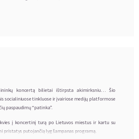
ininkų koncertą bilietai ištirpsta akimirksniu… Šio
is socialiniuose tinkluose ir įvairiose medijų platformose
nčių paspaudimų “patinka”.
vies į koncertinį turą po Lietuvos miestus ir kartu su
i pristatys putojančią lyg šampanas programą.