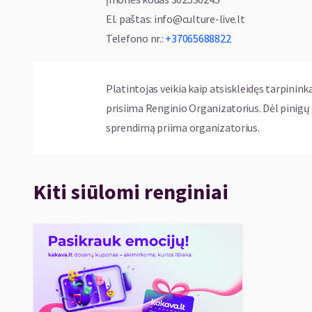
El. paštas
:
info@culture-live.lt
Telefono nr.
:
+37065688822
Platintojas veikia kaip atsiskleidęs tarpinink
prisiima Renginio Organizatorius. Dėl pinig
sprendimą priima organizatorius.
Kiti siūlomi renginiai