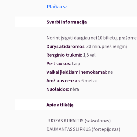
Plačiau
Koncertuose skambės gražiausi kada nors par
atliekamos žinomiausios ir populiariausio
Svarbi informacija
fortepijonui.
Norint įsigyti daugiau nei 10 bilietų, prašome
Alytus, Kaunas, Jonava, Anykščiai, Šiauliai, P
Durys atidaromos
:
30 min. prieš renginį
turės progą mėgautis itin romantiškais ko
Renginio trukmė
:
1,5 val.
muzikos instrumentų, be kurio skambesio ne
Pertraukos
:
taip
susitikime pasiklausyti užburiančios saksofo
Vaikai įleidžiami nemokamai:
ne
Amžiaus cenzas
:
6 metai
Nuolaidos
:
nėra
Apie atlikėją
JUOZAS KURAITIS (saksofonas)
DAUMANTAS SLIPKUS (fortepijonas)