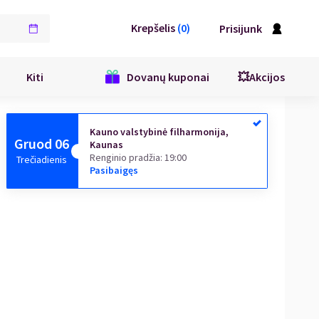
Krepšelis
(
0
)
Prisijunk
Kiti
Dovanų kuponai
💥Akcijos
Kauno valstybinė filharmonija,
Gruod 06
Kaunas
Renginio pradžia
:
19:00
Trečiadienis
Pasibaigęs