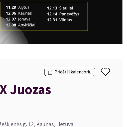
Pridėtį į kalendorių
X Juozas
žeškienės g. 12, Kaunas, Lietuva