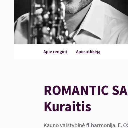
Apie renginį
Apie atlikėją
ROMANTIC SA
Kuraitis
Kauno valstybinė filharmonija, E. O