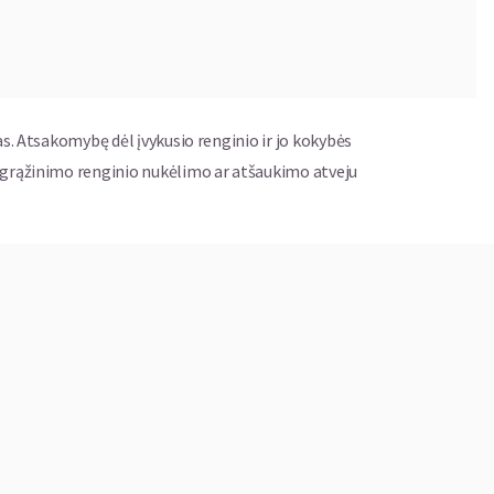
as. Atsakomybę dėl įvykusio renginio ir jo kokybės
ų grąžinimo renginio nukėlimo ar atšaukimo atveju