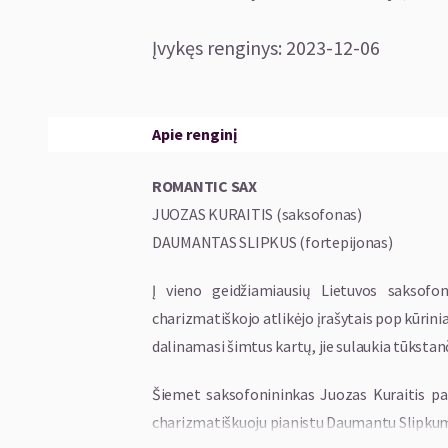
Įvykęs renginys
:
2023-12-06
Apie renginį
ROMANTIC SAX
JUOZAS KURAITIS (saksofonas)
DAUMANTAS SLIPKUS (fortepijonas)
Į vieno geidžiamiausių Lietuvos saksofon
charizmatiškojo atlikėjo įrašytais pop kūrinia
dalinamasi šimtus kartų, jie sulaukia tūksta
Šiemet saksofonininkas Juozas Kuraitis pak
charizmatiškuoju pianistu Daumantu Slipkum