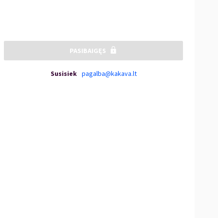
PASIBAIGĘS
Susisiek
pagalba@kakava.lt