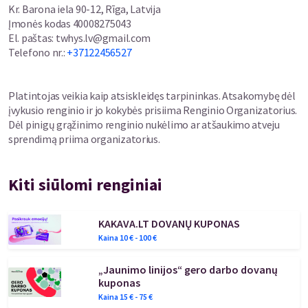
Kr. Barona iela 90-12, Rīga, Latvija
Įmonės kodas
40008275043
El. paštas
:
twhys.lv@gmail.com
Telefono nr.
:
+37122456527
Platintojas veikia kaip atsiskleidęs tarpininkas. Atsakomybę dėl
įvykusio renginio ir jo kokybės prisiima Renginio Organizatorius.
Dėl pinigų grąžinimo renginio nukėlimo ar atšaukimo atveju
sprendimą priima organizatorius.
Kiti siūlomi renginiai
KAKAVA.LT DOVANŲ KUPONAS
Kaina
10
€ -
100
€
„Jaunimo linijos“ gero darbo dovanų
kuponas
Kaina
15
€ -
75
€