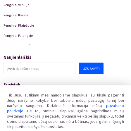
Renginiai Vilniuje
Renginiai Kaune
Renginiai Klaipėdoje
Renginiai Palangoje
Renginiai Panevėžyje
Domino Teatro Spektakliai
Naujienlaiškis
UŽSISAKYTI
Susisiek
pagalba@kakava.lt
Tik Jūsų sutikimu mes naudojame slapukus, su tikslu pagerinti
Jūsų naršymo kokybę bei tobulinti mūsų paslaugų turinį bei
Adresas
:
Žalgirio
g.
135, LT-08217 Vilnius
naršymo saugumą. Detalesnė informacija mūsų
privatumo
Įmonės kodas
:
304769369
politikoje
. Be to, būtinieji slapukai įgalina pagrindines mūsų
PVM mokėtojo kodas
:
svetainės funkcijas; ji negalėtų tinkamai veikti be šių slapukų, todėl
LT100011648218
šiems slapukams Jūsų sutikimas nėra būtinas; juos galima išjungti
tik pakeitus naršyklės nuostatas.