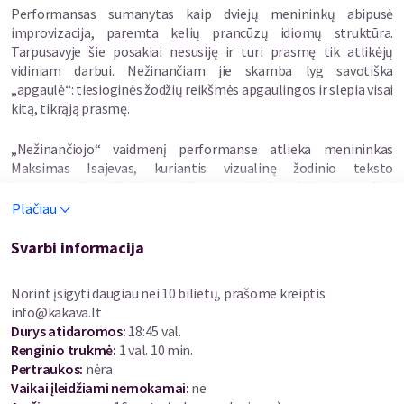
Performansas sumanytas kaip dviejų menininkų abipusė
improvizacija, paremta kelių prancūzų idiomų struktūra.
Tarpusavyje šie posakiai nesusiję ir turi prasmę tik atlikėjų
vidiniam darbui. Nežinančiam jie skamba lyg savotiška
„apgaulė“: tiesioginės žodžių reikšmės apgaulingos ir slepia visai
kitą, tikrąją prasmę.
„Nežinančiojo“ vaidmenį performanse atlieka menininkas
Maksimas Isajevas, kuriantis vizualinę žodinio teksto
interpretaciją. Kiekvieną idiomą atitinka Aleksejaus Aigi
muzikinė kompozicija – emocinis žodinės mįslės iškodavimas.
Plačiau
Taip muzikanto ir menininko dialogas tampa bandymu už
išorinių bruožų įžvelgti tai, kas tikra.
Svarbi informacija
Norint įsigyti daugiau nei 10 bilietų, prašome kreiptis
info@kakava.lt
Durys atidaromos
:
18:45 val.
Renginio trukmė
:
1 val. 10 min.
Pertraukos
:
nėra
Vaikai įleidžiami nemokamai:
ne