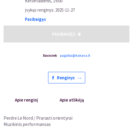
Ketvirtadienis
,
19:00
Įvykęs renginys
:
2025-11-27
Pasibaigęs
PASIBAIGĘS
Susisiek
pagalba@kakava.lt
Renginys
Apie renginį
Apie atlikėją
Perdre Le Nord / Prarasti orientyrai
Muzikinis performansas