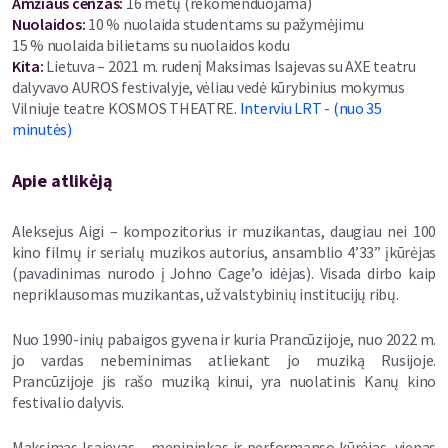
Amžiaus cenzas
:
16 metų
(rekomenduojama)
Nuolaidos
:
10 % nuolaida studentams su pažymėjimu
15 % nuolaida bilietams su nuolaidos kodu
Kita:
Lietuva – 2021 m. rudenį Maksimas Isajevas su AXE teatru
dalyvavo AUROS festivalyje, vėliau vedė kūrybinius mokymus
Vilniuje teatre KOSMOS THEATRE.
Interviu LRT - (nuo 35
minutės)
Apie atlikėją
Aleksejus Aigi – kompozitorius ir muzikantas, daugiau nei 100
kino filmų ir serialų muzikos autorius, ansamblio 4’33” įkūrėjas
(pavadinimas nurodo į Johno Cage’o idėjas). Visada dirbo kaip
nepriklausomas muzikantas, už valstybinių institucijų ribų.
Nuo 1990-inių pabaigos gyvena ir kuria Prancūzijoje, nuo 2022 m.
jo vardas nebeminimas atliekant jo muziką Rusijoje.
Prancūzijoje jis rašo muziką kinui, yra nuolatinis Kanų kino
festivalio dalyvis.
Maksimas Isajevas – menininkas ir performanso kūrėjas, vienas