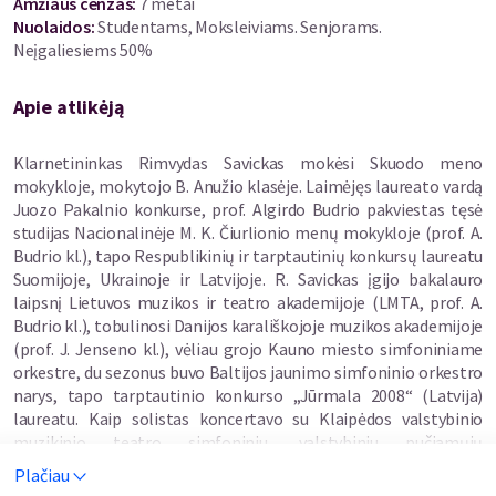
Amžiaus cenzas
:
7 metai
Nuolaidos
:
Studentams, Moksleiviams. Senjorams.
Neįgaliesiems 50%
Apie atlikėją
Klarnetininkas Rimvydas Savickas mokėsi Skuodo meno
mokykloje, mokytojo B. Anužio klasėje. Laimėjęs laureato vardą
Juozo Pakalnio konkurse, prof. Algirdo Budrio pakviestas tęsė
studijas Nacionalinėje M. K. Čiurlionio menų mokykloje (prof. A.
Budrio kl.), tapo Respublikinių ir tarptautinių konkursų laureatu
Suomijoje, Ukrainoje ir Latvijoje. R. Savickas įgijo bakalauro
laipsnį Lietuvos muzikos ir teatro akademijoje (LMTA, prof. A.
Budrio kl.), tobulinosi Danijos karališkojoje muzikos akademijoje
(prof. J. Jenseno kl.), vėliau grojo Kauno miesto simfoniniame
orkestre, du sezonus buvo Baltijos jaunimo simfoninio orkestro
narys, tapo tarptautinio konkurso „Jūrmala 2008“ (Latvija)
laureatu. Kaip solistas koncertavo su Klaipėdos valstybinio
muzikinio teatro simfoniniu, valstybiniu pučiamųjų
instrumentų Trimitas, Kauno miesto simfoniniu orkestrais,
Plačiau
jaunimo simfoniniu „Steiermark-Litauen“ (Das steirisch-