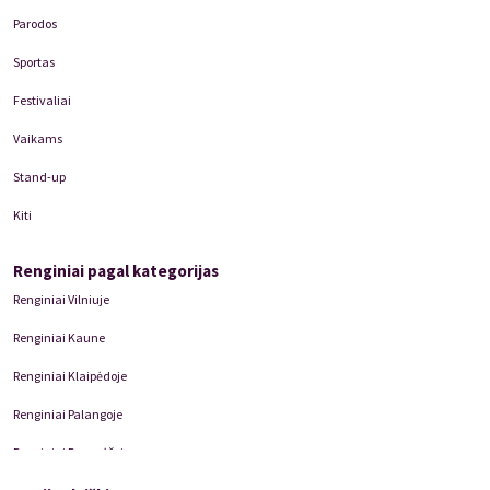
grodama įvairiuose koncertuose užsienyje, Marija atstovauja
Lietuvą, būdama Lietuvos muzikų sąjungos nare.
Parodos
Sportas
Festivaliai
Vaikams
Stand-up
Kiti
Renginiai pagal kategorijas
Renginiai Vilniuje
Renginiai Kaune
Renginiai Klaipėdoje
Renginiai Palangoje
Renginiai Panevėžyje