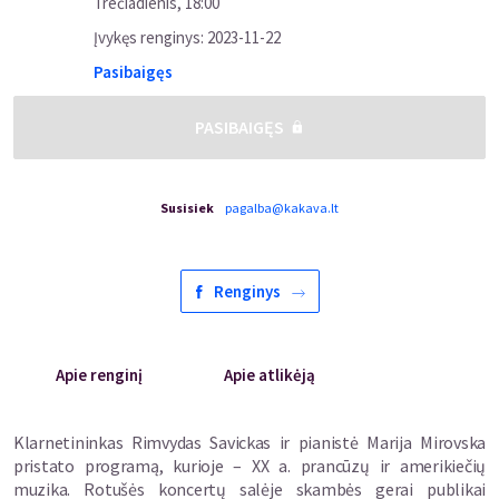
Trečiadienis
,
18:00
Įvykęs renginys
:
2023-11-22
Pasibaigęs
PASIBAIGĘS
Susisiek
pagalba@kakava.lt
Renginys
Apie renginį
Apie atlikėją
Klarnetininkas Rimvydas Savickas ir pianistė Marija Mirovska
pristato programą, kurioje – XX a. prancūzų ir amerikiečių
muzika. Rotušės koncertų salėje skambės gerai publikai