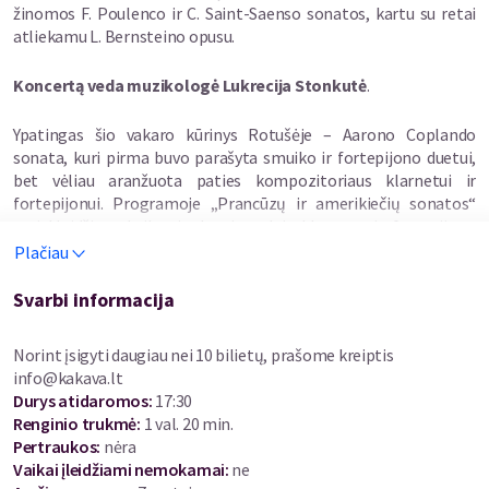
žinomos F. Poulenco ir C. Saint-Saenso sonatos, kartu su retai
atliekamu L. Bernsteino opusu.
Koncertą veda muzikologė Lukrecija Stonkutė
.
Ypatingas šio vakaro kūrinys Rotušėje – Aarono Coplando
sonata, kuri pirma buvo parašyta smuiko ir fortepijono duetui,
bet vėliau aranžuota paties kompozitoriaus klarnetui ir
fortepijonui. Programoje „Prancūzų ir amerikiečių sonatos“
atsiskleidžia subtilus ir daugiaspalvis klarneto ir fortepijono
dueto grožis. Šios programos kūriniuose, XX a. muzikoje,
Plačiau
visokeriopai sąveikauja praėjusių epochų stiliai: nuo romantinių
atgarsių C. Saint Saenso sonatos sąskambiuose iki neobarokinių
Svarbi informacija
ir folklorinių skambumų A. Coplando sonatoje.
Norint įsigyti daugiau nei 10 bilietų, prašome kreiptis
info@kakava.lt
Durys atidaromos
:
17:30
Renginio trukmė
:
1 val. 20 min.
Pertraukos
:
nėra
Vaikai įleidžiami nemokamai:
ne