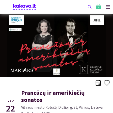
0
Prancūzų ir amerikiečių
sonatos
Lap
22
Vilniaus miesto Rotušė, Didžioji g. 31, Vilnius, Lietuva