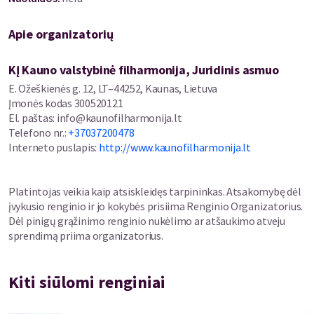
diktatorių aptamsos siautėjimas, anticivilizacinis genocidinis
karas, ateinantis iš Rusijos nepasotinto imperializmo siekio,
Apie organizatorių
nukreipto sunaikinti Ukrainos tautą ir valstybę. Tai, kad Ukraina
priešinasi, tapo didžia dabartinių laikų Europos sėkme, jos
istorinio likimo įtvirtinimu išlikti šviesos pusėje. Taip
KĮ Kauno valstybinė filharmonija, Juridinis asmuo
atsiskleidžia tautų gyvybingumas, kūrybinis narsumas, istorinė
E. Ožeškienės g. 12, LT–44252, Kaunas, Lietuva
vertė. Šiame koncerte skambėsiančia muzika siekiama atskleisti
Įmonės kodas
300520121
šviesos kilimą, gausmo struktūrą ir tautinį subtilumą. Visi
El. paštas
:
info@kaunofilharmonija.lt
procesai, susiję su skaidrėjančiu garsu, išlieka atminty tarsi
Telefono nr.
:
+37037200478
švietėjiškos utopijos salos, neleidžiančios nugrimzti į aptamsą
Interneto puslapis
:
http://www.kaunofilharmonija.lt
unikaliam Europos istorizmui“, – šio vakaro programą
apibūdina
viena ryškiausių Lietuvos vargonininkių JŪRATĖ LANDSBERGYTĖ,
kuri kartu su nuolatiniais scenos partneriais – žymiu Vokietijos
Platintojas veikia kaip atsiskleidęs tarpininkas. Atsakomybę dėl
fleitininku JOHANNESU HUSTEDTU ir talentingu jaunosios
įvykusio renginio ir jo kokybės prisiima Renginio Organizatorius.
kartos fleitos virtuozu VYTAUTU OŠKINIU parengė turtingą
Dėl pinigų grąžinimo renginio nukėlimo ar atšaukimo atveju
programą, skirtą Ukrainai.
sprendimą priima organizatorius.
Kiti siūlomi renginiai