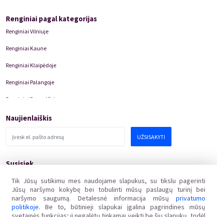
Renginiai pagal kategorijas
Renginiai Vilniuje
Renginiai Kaune
Renginiai Klaipėdoje
Renginiai Palangoje
Renginiai Panevėžyje
Domino Teatro Spektakliai
Naujienlaiškis
UŽSISAKYTI
Susisiek
pagalba@kakava.lt
Tik Jūsų sutikimu mes naudojame slapukus, su tikslu pagerinti
Jūsų naršymo kokybę bei tobulinti mūsų paslaugų turinį bei
Adresas
:
Žalgirio
g.
135, LT-08217 Vilnius
naršymo saugumą. Detalesnė informacija mūsų
privatumo
Įmonės kodas
:
304769369
politikoje
. Be to, būtinieji slapukai įgalina pagrindines mūsų
PVM mokėtojo kodas
:
svetainės funkcijas; ji negalėtų tinkamai veikti be šių slapukų, todėl
LT100011648218