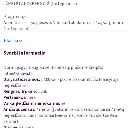
JŪRATĖ LANDSBERGYTĖ (fortepijonas)
Programoje:
Anonimas – Trys pjesės iš Vilniaus tabulatūros,17 a., vargonams
(fortepijonui)
Franz Lachner – Elegija fleitai ir vargonams (fortepijonui)
Plačiau
Giacinto Scelsi – „Pwyll“ fleitai solo
Tomas Juzeliūnas
Ukrainiečių liaudies daina „Saulė teka virš Sibiro“ („The sun is
Svarbi informacija
rising over Siberia“,V Pinkevičiaus aranžuotė.). Meditacija ir
improvizacija
Norint įsigyti daugiau nei 10 bilietų, prašome kreiptis
„Blue-yellow prelude“ („Mėlynai-geltonas preliudas“)
info@kakava.lt
fortepijonui
Durys atidaromos
:
17:00 val. (po trečio skambučio klausytojai
Eugen Werner Velte – „Arietta“ fleitai solo
neįleidžiami)
John Cage – Nr. 3„Grave adagio “ iš Trijų pjesių fleitų duetui
Renginio trukmė
:
1 val.
Improvizacija
Pertraukos
:
nėra
Ramūnas Motiekaitis – „Šviesogausmė“ dviem fleitoms ir
Vaikai įleidžiami nemokamai:
ne
vargonams (fortepijonui)
Amžiaus cenzas
:
7 metai
(Į vakarinius koncertus vaikai iki 7 metų
neįleidžiami. Juos maloniai kviečiame į koncertus skirtus Visai
„Nors niekas nesitikėjo, kad pasaulis gali taip pasisukti jau
šeimai.)
poistoriniais postmoderniais laikais, tačiau Europoje vyksta
Nuolaidos
:
nėra