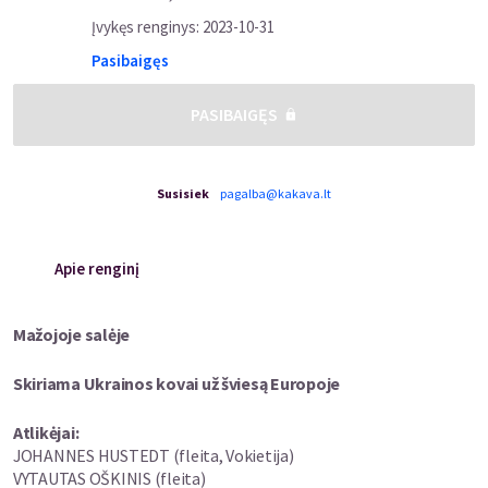
Įvykęs renginys
:
2023-10-31
Pasibaigęs
PASIBAIGĘS
Susisiek
pagalba@kakava.lt
Apie renginį
Mažojoje salėje
Skiriama Ukrainos kovai už šviesą Europoje
Atlikėjai:
JOHANNES HUSTEDT (fleita, Vokietija)
VYTAUTAS OŠKINIS (fleita)