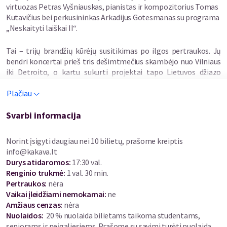
virtuozas Petras Vyšniauskas, pianistas ir kompozitorius Tomas
Kutavičius bei perkusininkas Arkadijus Gotesmanas su programa
„Neskaityti laiškai II“.
Tai – trijų brandžių kūrėjų susitikimas po ilgos pertraukos. Jų
bendri koncertai prieš tris dešimtmečius skambėjo nuo Vilniaus
iki Detroito, o kartu sukurti projektai tapo Lietuvos džiazo
istorijos dalimi. Šiandien jie vėl stoja į sceną, kad tęstų laiškuose
Plačiau
ir albumuose užfiksuotus pokalbius – tik šįkart jie gimsta čia pat,
žiūrovų akivaizdoje.
Svarbi informacija
Kiekviena koncerto akimirka yra naujas kūrinys. Vyšniausko
improvizacinė laisvė, Kutavičiaus kompozicinis minimalizmas ir
Norint įsigyti daugiau nei 10 bilietų, prašome kreiptis
Gotesmano išradingumas susilieja į muziką, kuri niekada
info@kakava.lt
neskamba taip pat. Tai koncertas, kuriame nebus „dar kartą“ –
Durys atidaromos
:
17:30 val.
tik vienintelė, šio vakaro versija.
Renginio trukmė
:
1 val. 30 min.
Pertraukos
:
nėra
Petras Vyšniauskas – Nacionalinės kultūros ir meno premijos
Vaikai įleidžiami nemokamai:
ne
laureatas, koncertavęs daugiau nei 70 šalių, įrašęs dešimtis
Amžiaus cenzas
:
nėra
albumų ir prisidėjęs prie profesionalios saksofono mokyklos
Nuolaidos
:
20 % nuolaida bilietams taikoma studentams,
kūrimo Lietuvoje.
senjorams ir neįgaliesiems. Prašome su savimi turėti nuolaidą