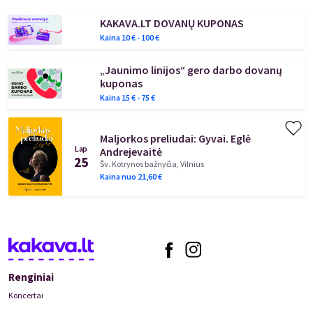
KAKAVA.LT DOVANŲ KUPONAS
Kaina
10
€ -
100
€
„Jaunimo linijos“ gero darbo dovanų
kuponas
Kaina
15
€ -
75
€
Maljorkos preliudai: Gyvai. Eglė
Lap
Andrejevaitė
25
Šv. Kotrynos bažnyčia, Vilnius
Kaina nuo
21,60
€
Renginiai
Koncertai