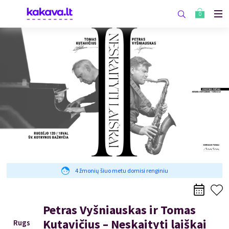
0
4 žmonių šiuo metu domisi renginiu
Petras Vyšniauskas ir Tomas
Kutavičius – Neskaityti laiškai
Rugs