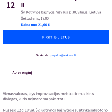
12
II
Šv. Kotrynos bažnyčia, Vilniaus g. 30, Vilnius, Lietuva
Šeštadienis
,
18:00
Kaina nuo
21,60
€
PIRKTI BILIETUS
Susisiek
pagalba@kakava.lt
Apie renginį
Vienas vakaras, trys improvizacijos meistrai ir muzikinis
dialogas, kurio neįmanoma pakartoti.
Rugsėjo 12 d. 18 val. Šv. Kotrynos bažnyčioje susitinka saksofono