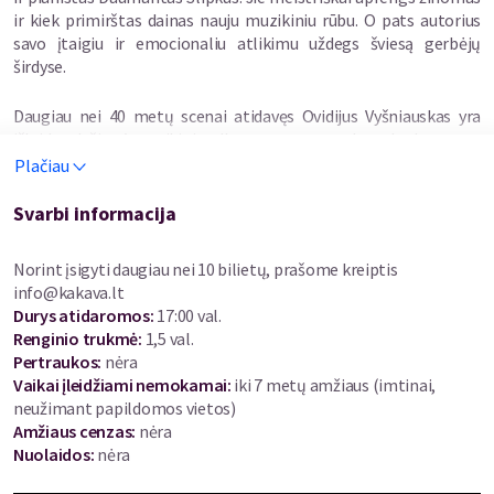
ir kiek primirštas dainas nauju muzikiniu rūbu. O pats autorius
savo įtaigiu ir emocionaliu atlikimu uždegs šviesą gerbėjų
širdyse.
Daugiau nei 40 metų scenai atidavęs Ovidijus Vyšniauskas yra
išleidęs dešimtį muzikinių albumų, surengęs daugybę koncertų
Lietuvoje ir užsienyje, pelnęs žiūrovų besąlygišką meilę, atrodo,
Plačiau
turėtų ramiai „užmigti ant laurų“ ir nesukti galvos dėl koncertų,
tačiau šiuo metu atlikėjas labai intensyviai koncertuoja tiek
Svarbi informacija
privačiuose, tiek viešuose renginiuose. Kaip pats sako,
„palyginus su tuo, kiek dirbu dabar, jaunystėje ilsėjausi“. Bet šalia
Norint įsigyti daugiau nei 10 bilietų, prašome kreiptis
koncertinės veiklos O. Vyšniauskas visada randa laiko savo
info@kakava.lt
pomėgiams – pralekia motociklu, plaukioja laivu, žvejoja,
Durys atidaromos
:
17:00 val.
medžioja ir mėgaujasi kiekviena diena, kurią padovanoja
Renginio trukmė
:
1,5 val.
gyvenimas.
Pertraukos
:
nėra
Vaikai įleidžiami nemokamai:
iki 7 metų amžiaus (imtinai,
Save vadinantis „savo dainų metraštininku“ Ovidijus įsitikinęs,
neužimant papildomos vietos)
kad norint, kad gimtų kažkas netikėto, autoriui reikia būti
Amžiaus cenzas
:
nėra
„alkanam“ išgyvenimų. „Anksčiau kūryba buvo tokia gaivališka,
Nuolaidos
:
nėra
lengva, natūrali, kurdavau pakankamai daug. Bet kai semi viską iš
vieno šulinio, anksčiau ar vėliau ateina toks laikas, kai gali užlipti