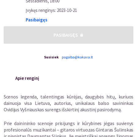
Šeštadienis
,
18:00
Įvykęs renginys
:
2023-10-21
Pasibaigęs
PASIBAIGĘS
Susisiek
pagalba@kakava.lt
Apie renginį
Scenos legenda, talentingas kūrėjas, daugybės hitų, kuriuos
dainuoja visa Lietuva, autorius, unikalaus balso savininkas
Ovidijus Vyšniauskas surengs išskirtinį akustinį pasirodymą.
Prie dainininko scenoje prisijungs ir kūrybines jėgas suvienys
profesionalūs muzikantai – gitaros virtuozas Gintaras Šulinskas
ir pianistas Daumantas Slipkus. Jie meistriškai aprengs žinomas