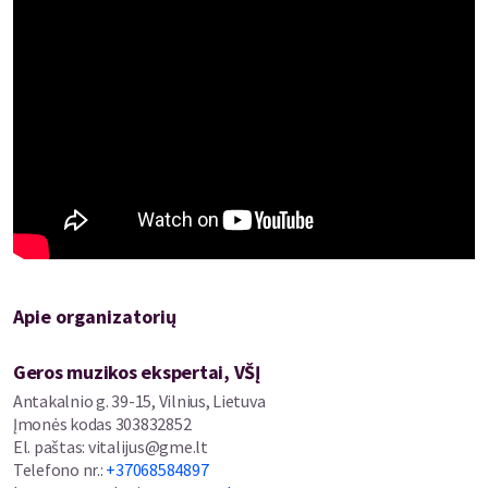
ant savo paties kurtos melodijos“. Dabar scenos grandas iš savęs
reikalauja daug atsakingesnės kūrybos: „palieku tik tai, kas
svarbu, nereikalingų žodžių ar natų neturi būti. Norisi, kad daina
būtų gera, tikra ir šilta“.
Būtent toks vakaras – spinduliuojantis šilumą ir tikrumą - laukia
koncertų salėje.
Pasisemti šviesos ir atrasti naująjį Ovidijaus Vyšniausko skambesį
kviečia geros muzikos ekspertai „Bardai LT“.
Apie organizatorių
Geros muzikos ekspertai, VŠĮ
Antakalnio g. 39-15, Vilnius, Lietuva
Įmonės kodas
303832852
El. paštas
:
vitalijus@gme.lt
Telefono nr.
:
+37068584897