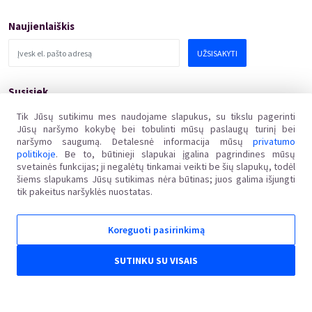
Domino Teatro Spektakliai
Naujienlaiškis
UŽSISAKYTI
Susisiek
pagalba@kakava.lt
Tik Jūsų sutikimu mes naudojame slapukus, su tikslu pagerinti
Jūsų naršymo kokybę bei tobulinti mūsų paslaugų turinį bei
Adresas
:
Žalgirio
g.
135, LT-08217 Vilnius
naršymo saugumą. Detalesnė informacija mūsų
privatumo
Įmonės kodas
:
304769369
politikoje
. Be to, būtinieji slapukai įgalina pagrindines mūsų
PVM mokėtojo kodas
:
svetainės funkcijas; ji negalėtų tinkamai veikti be šių slapukų, todėl
LT100011648218
šiems slapukams Jūsų sutikimas nėra būtinas; juos galima išjungti
tik pakeitus naršyklės nuostatas.
Koreguoti pasirinkimą
Kakava LT © 2018
Ginčai dėl sutarties netinkamo vykdymo ar nevykdymo ne teisme nagrinėjami Lietuvos
SUTINKU SU VISAIS
Respublikos vartotojų teisių apsaugos įstatymo nustatyta tvarka Valstybinėje vartotojų teisių
apsaugos tarnyboje, adresu Vilniaus g. 25, 01402 Vilnius, el. p. tarnyba@vvtat.lt, tel. (8 5) 262 67
51, faks. (8 5) 279 1466, interneto svetainė www.vvtat.lt. Elektroniniu būdu prašymą galite
pateikti per EGS platformą http://ec.europa.eu/odr/.