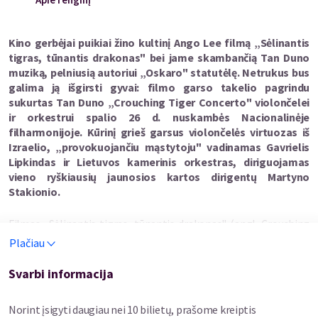
Kino gerbėjai puikiai žino kultinį Ango Lee filmą „Sėlinantis
tigras, tūnantis drakonas" bei jame skambančią Tan Duno
muziką, pelniusią autoriui „Oskaro" statutėlę. Netrukus bus
galima ją išgirsti gyvai: filmo garso takelio pagrindu
sukurtas Tan Duno „Crouching Tiger Concerto" violončelei
ir orkestrui spalio 26 d. nuskambės Nacionalinėje
filharmonijoje. Kūrinį grieš garsus violončelės virtuozas iš
Izraelio, „provokuojančiu mąstytoju" vadinamas Gavrielis
Lipkindas ir Lietuvos kamerinis orkestras, diriguojamas
vieno ryškiausių jaunosios kartos dirigentų Martyno
Stakionio.
Filmas „Sėlinantis tigras, tūnantis drakonas" (angl. Crouching
Tiger Hidden Dragon) buvo sukurtas 2000 m. Tuomet filmas,
Plačiau
publiką ir kritikus pakerėjęs neįprasta Azijos kovos menų,
vesterno dramos ir gilių metaforų persmelkta derme, laimėjo
Svarbi informacija
net keletą „Oskarų", tarp kurių buvo ir apdovanojimas
kompozitoriui Tan Dunui už filmo garso takelį. Tais pat metais
Norint įsigyti daugiau nei 10 bilietų, prašome kreiptis
kompozitorius šios muzikos pagrindu sukūrė Koncertą