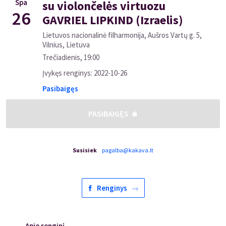
Spa
su violončelės virtuozu
26
GAVRIEL LIPKIND (Izraelis)
Lietuvos nacionalinė filharmonija, Aušros Vartų g. 5,
Vilnius, Lietuva
Trečiadienis
,
19:00
Įvykęs renginys
:
2022-10-26
Pasibaigęs
PASIBAIGĘS
Susisiek
pagalba@kakava.lt
Renginys
Apie renginį