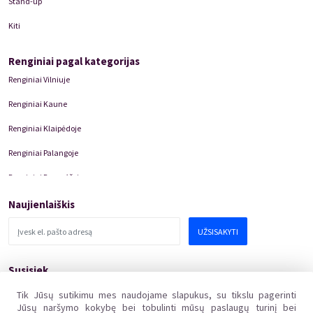
Stand-up
Kiti
Renginiai pagal kategorijas
Renginiai Vilniuje
Renginiai Kaune
Renginiai Klaipėdoje
Renginiai Palangoje
Renginiai Panevėžyje
Domino Teatro Spektakliai
Naujienlaiškis
UŽSISAKYTI
Susisiek
pagalba@kakava.lt
Tik Jūsų sutikimu mes naudojame slapukus, su tikslu pagerinti
Jūsų naršymo kokybę bei tobulinti mūsų paslaugų turinį bei
Adresas
:
Žalgirio
g.
135, LT-08217 Vilnius