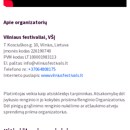
1702 m. Bolonijoje italų meistro Aloysiuso Michaelo Garani
pagaminta violončele.
Apie organizatorių
G. Lipkindas jau yra koncertavęs Vilniuje, tuomet jo pasirodymai
sulaukė gausių mūsų publikos ovacijų festivalyje „Gaida"
atliekant išskirtines premjeras Lietuvoje: Philipo Glasso
Vilniaus festivaliai, VŠĮ
Koncertą violončelei ir orkestrui „Naqoyqatsi" (2014) ir Davido
T. Kosciuškos g. 10, Vilnius, Lietuva
Lango „Concerto (World to Come)" violončelei ir kameriniam
Įmonės kodas
226190740
orkestrui (2017). Šį kartą jis pirmą kartą mūsų šalyje pagrieš Tan
PVM kodas
LT100001983113
Duno „Sėlinančio tigro" koncertą („Crouching Tiger Concerto").
El. paštas
:
info@vilniusfestivals.lt
Telefono nr.
:
+37064808175
Taip pat šiame koncerte pasirodys ir lietuvių violončelės
Interneto puslapis
:
www.vilniusfestivals.lt
virtuozas Gleb Pyšniak, kuris su LKO pagros jaunos lietuvių
kompozitorės Silvijos Miliūnaitės naujo kūrinio violončelei ir
orkestrui pasaulinę premierą. Be to, koncerte nuskambės
Platintojas veikia kaip atsiskleidęs tarpininkas. Atsakomybę dėl
tarptautinėje scenoje pripažinimą pelniusios Justės Janulytės
įvykusio renginio ir jo kokybės prisiima Renginio Organizatorius.
kūrinio „Apnea" premjera Lietuvoje.
Dėl pinigų grąžinimo renginio nukėlimo ar atšaukimo atveju
sprendimą priima organizatorius.
Koncerto atlikėjai:
GAVRIEL LIPKIND (violončelė, Izraelis)
GLEB PYŠNIAK (violončelė)