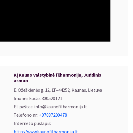
KĮ Kauno valstybinė filharmonija, Juridinis
asmuo
E. Ožeškienės g. 12, LT–44252, Kaunas, Lietuva
Įmonės kodas
300520121
El. paštas
:
info@kaunofilharmonija.lt
Telefono nr.
:
+37037200478
Interneto puslapis
:
http://www.kaunofilharmonija.lt