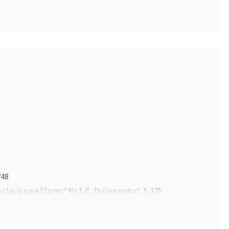
/48
slauja paukščiams“ Nr. 1 iš „Dvi legendos“, S. 175
, Hob. XVII/6