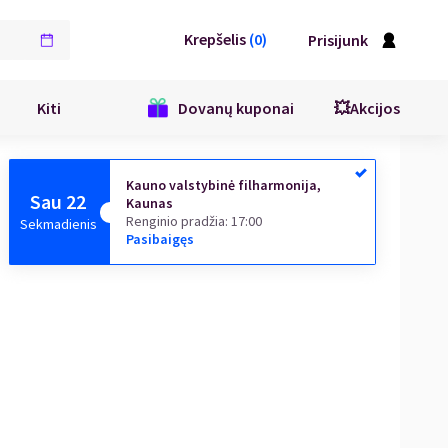
Krepšelis
(
0
)
Prisijunk
Kiti
Dovanų kuponai
💥Akcijos
Kauno valstybinė filharmonija,
Sau 22
Kaunas
Renginio pradžia
:
17:00
Sekmadienis
Pasibaigęs