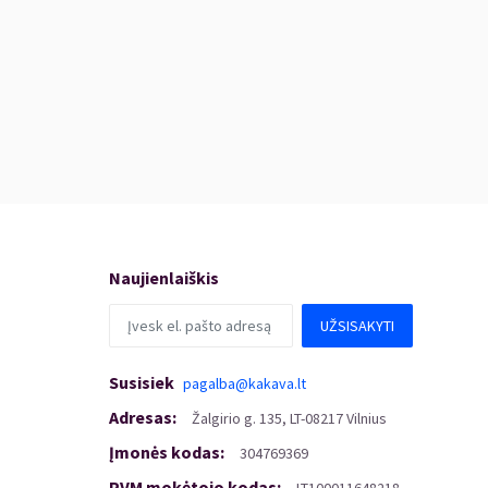
Naujienlaiškis
UŽSISAKYTI
Susisiek
pagalba@kakava.lt
Adresas
:
Žalgirio
g.
135, LT-08217 Vilnius
Įmonės kodas
:
304769369
PVM mokėtojo kodas
: