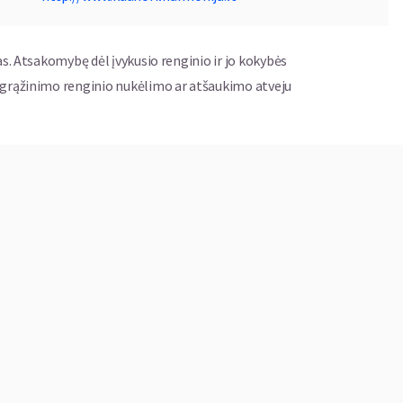
as. Atsakomybę dėl įvykusio renginio ir jo kokybės
ų grąžinimo renginio nukėlimo ar atšaukimo atveju