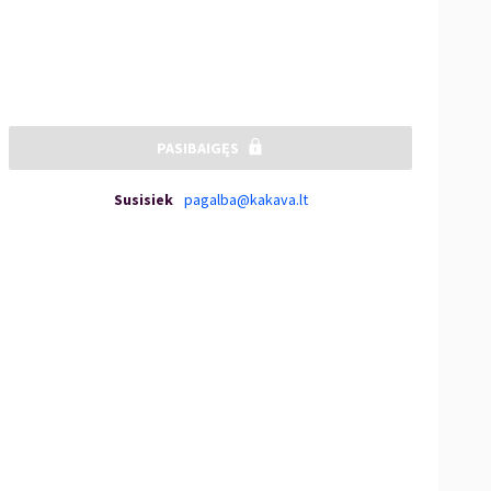
PASIBAIGĘS
Susisiek
pagalba@kakava.lt