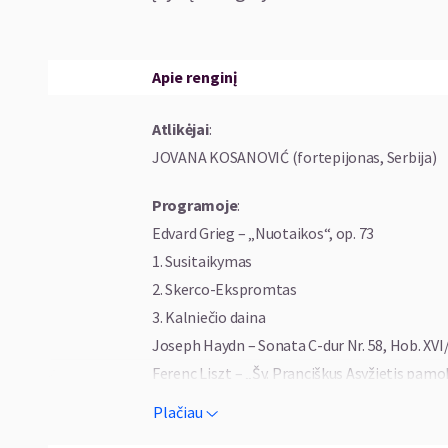
Apie renginį
Atlikėjai
:
JOVANA KOSANOVIĆ (fortepijonas, Serbija)
Programoje
:
Edvard Grieg – „Nuotaikos“, op. 73
1. Susitaikymas
2. Skerco-Ekspromtas
3. Kalniečio daina
Joseph Haydn – Sonata C-dur Nr. 58, Hob. XVI
Ferenc Liszt – „Šv. Pranciškus Asyžietis pamok
Joseph Haydn – „Andante ir variacijos“ f-moll
Plačiau
Joseph Haydn – Sonata E-dur, Hob. XVI/31