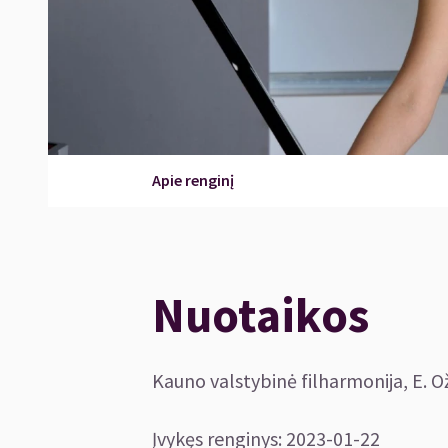
Apie renginį
Nuotaikos
Kauno valstybinė filharmonija, E. O
Įvykęs renginys
:
2023-01-22