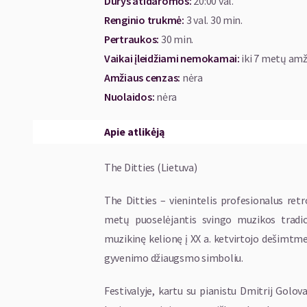
Durys atidaromos
:
20:00 val.
Renginio trukmė
:
3 val. 30 min.
Pertraukos
:
30 min.
Vaikai įleidžiami nemokamai:
iki 7 metų amž
Amžiaus cenzas
:
nėra
Nuolaidos
:
nėra
Apie atlikėją
The Ditties (Lietuva)
The Ditties – vienintelis profesionalus retr
metų puoselėjantis svingo muzikos tradicij
muzikinę kelionę į XX a. ketvirtojo dešimtm
gyvenimo džiaugsmo simboliu.
Festivalyje, kartu su pianistu Dmitrij Golova