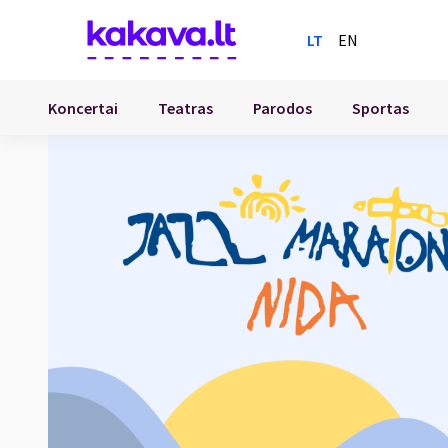
LT
EN
Koncertai
Teatras
Parodos
Sportas