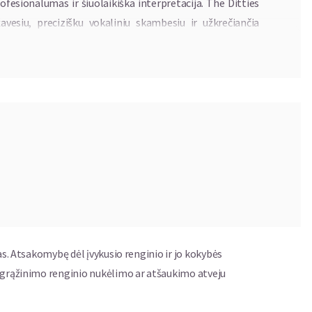
fesionalumas ir šiuolaikiška interpretacija. The Ditties
avesiu, precizišku vokaliniu skambesiu ir užkrečiančia
iją.
s klausytojų ir kritikų įvertintus albumus, o jų koncertai
nine kultūra bei atmosfera.
s
as. Atsakomybę dėl įvykusio renginio ir jo kokybės
ų grąžinimo renginio nukėlimo ar atšaukimo atveju
ivalyje pristato projektą TRIPPIN' – energingą ir stilių
artu su Berlyne kuriančiu neo-soul atlikėju NNAJI. Šiame