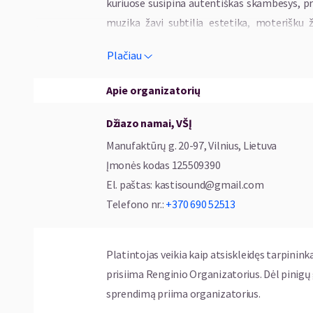
kuriuose susipina autentiškas skambesys, pro
muzika žavi subtilia estetika, moterišku ž
energija, leidžiančia pajusti tikrąją svingo mag
Plačiau
Per daugiau nei dešimtmetį grupė išleido keli
Apie organizatorių
išsiskiria ne tik muzika, bet ir išskirtine sce
Džiazo namai, VŠĮ
Sudėtis:
Manufaktūrų g. 20-97, Vilnius, Lietuva
* Veronika Čičinskaitė-Golovanova – soprana
Įmonės kodas
125509390
* Rūta Švipaitė-Pocė – mecosopranas
El. paštas
:
kastisound@gmail.com
* Rūta Jakulytė – altas
Telefono nr.
:
+370 690 52513
* Dmitrij Golovanov – klavišiniai
Domas Aleksa & NNAJI (Lietuva / Vokietija)
Platintojas veikia kaip atsiskleidęs tarpinink
prisiima Renginio Organizatorius. Dėl pinig
Bosinės gitaros virtuozas Domas Aleksa fest
sprendimą priima organizatorius.
ribas laužančią muzikinę kelionę, sukurtą k