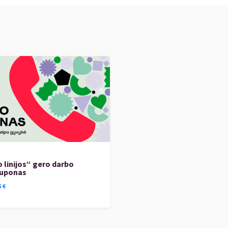
 ir hiphopo elementai, sukurdami gyvą, nenuspėjamą ir
os bosinės gitaros atlikėjų, koncertavęs daugiau nei
e, Afrikoje ir Amerikoje. Jo kūrybai būdingas nuolatinis
rovizacija ir naujų formų paieškos. Projektas TRIPPIN'
erdvę šiuolaikiniam, tarptautiniam ir žanrų ribas
usiuose džiazo festivaliuose ir koncertų erdvėse, kur
kaip gyvas, nuolat besikeičiantis muzikinis pasakojimas.
kai drąsūs muzikantai, kurių energija ir meistriškumas
 linijos“ gero darbo
kuponas
rtimi.
5
€