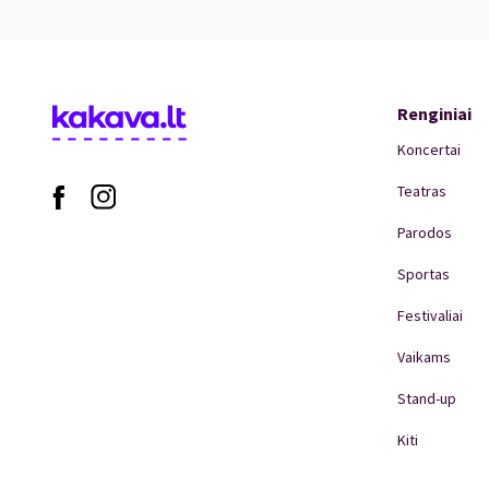
* Domas Aleksa – bosinė gitara
* Liutauras Janušaitis – sintezatorius, fleita
* Robertas Semeniukas – gitara
* Augustas Baronas – būgnai
Renginiai
Koncertai
Teatras
Parodos
Sportas
Festivaliai
Vaikams
Stand-up
Kiti