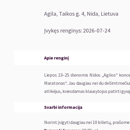
Agila, Taikos g. 4, Nida, Lietuva
Įvykęs renginys
:
2026-07-24
Apie renginį
Liepos 23–25 dienomis Nidos „Agilos“ koncer
Maratonas“. Jau daugiau nei du dešimtmečius f
atlikėjus, kviesdamas klausytojus patirti gyvą
Svarbi informacija
Norint įsigyti daugiau nei 10 bilietų, prašome