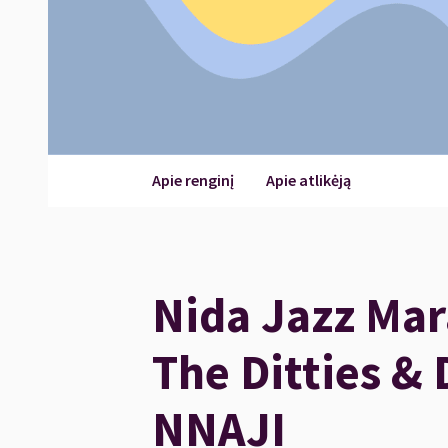
Apie renginį
Apie atlikėją
Nida Jazz Mar
The Ditties &
NNAJI