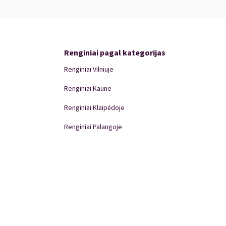
, saksofonas
Renginiai pagal kategorijas
Renginiai Vilniuje
Renginiai Kaune
Renginiai Klaipėdoje
Renginiai Palangoje
Renginiai Panevėžyje
Domino Teatro Spektakliai