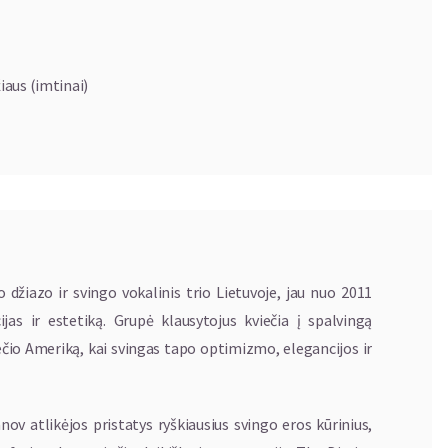
iaus (imtinai)
o džiazo ir svingo vokalinis trio Lietuvoje, jau nuo 2011
as ir estetiką. Grupė klausytojus kviečia į spalvingą
ečio Ameriką, kai svingas tapo optimizmo, elegancijos ir
nov atlikėjos pristatys ryškiausius svingo eros kūrinius,