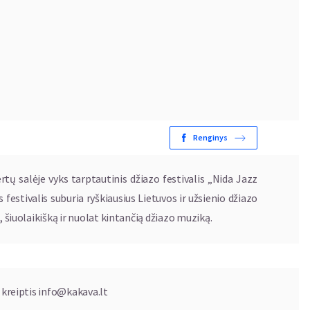
Renginys
tų salėje vyks tarptautinis džiazo festivalis „Nida Jazz
estivalis suburia ryškiausius Lietuvos ir užsienio džiazo
, šiuolaikišką ir nuolat kintančią džiazo muziką.
 kreiptis
info@kakava.lt