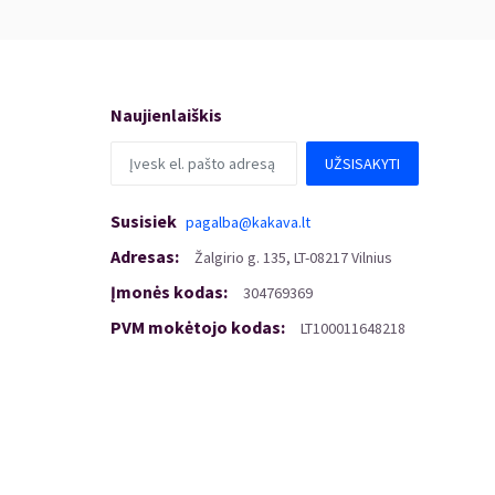
Naujienlaiškis
UŽSISAKYTI
Susisiek
pagalba@kakava.lt
Adresas
:
Žalgirio
g.
135, LT-08217 Vilnius
Įmonės kodas
:
304769369
PVM mokėtojo kodas
:
LT100011648218