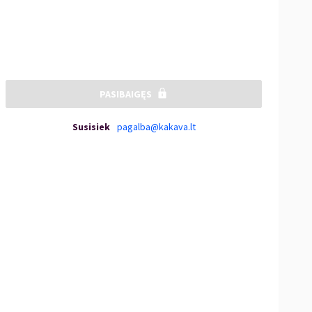
PASIBAIGĘS
Susisiek
pagalba@kakava.lt