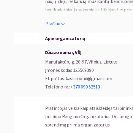
naujų idėjų ieškančią muzikantų bendruomenę
bendradarbiauja su žymiais atlikėjais bei pri
Plačiau
Shinkarenko Jazz 5N ir Klaipėdos kamerinis o
Shinkarenko Jazz 5N – vieno ryškiausių L
Apie organizatorių
kompozitoriaus Leonido Šinkarenkos vadovau
Džiazo namai, VŠĮ
tradicinio ir šiuolaikinio džiazo elementai
Manufaktūrų g. 20-97, Vilnius, Lietuva
muzikinis pasakojimas.
Įmonės kodas
125509390
Kolektyvo skambesiui būdingos sodrios mel
El. paštas
:
kastisound@gmail.com
kuriama emocinė įtampa. Ypatingą vietą pr
Telefono nr.
:
+370 690 52513
atskleidžiančios jo kaip kompozitoriaus jaut
Scenoje atsiskleidžia ne tik kiekvieno muz
Platintojas veikia kaip atsiskleidęs tarpinink
leidžiantis kurti tiek energingas, tiek inty
prisiima Renginio Organizatorius. Dėl pinig
intelektuali, emocionali ir kartu lengvai pasie
sprendimą priima organizatorius.