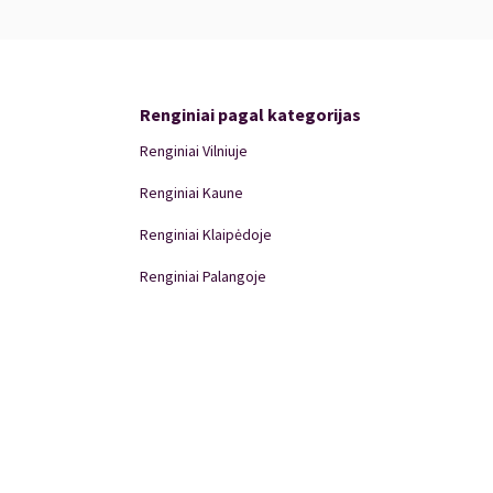
Renginiai pagal kategorijas
Renginiai Vilniuje
Renginiai Kaune
Renginiai Klaipėdoje
Renginiai Palangoje
Renginiai Panevėžyje
Domino Teatro Spektakliai