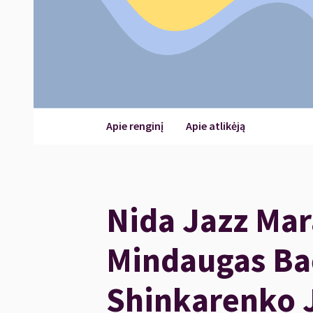
Apie renginį
Apie atlikėją
Nida Jazz Mar
Mindaugas Ba
Shinkarenko 