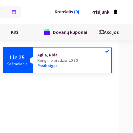
Krepšelis
(
0
)
Prisijunk
Kiti
Dovanų kuponai
💥Akcijos
Agila, Nida
Lie 25
Renginio pradžia
:
20:30
Šeštadienis
Pasibaigęs