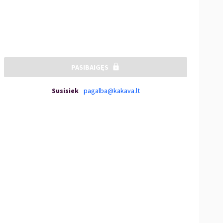
PASIBAIGĘS
Susisiek
pagalba@kakava.lt