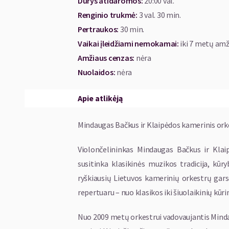
Durys atidaromos
:
20:00 val.
Renginio trukmė
:
3 val. 30 min.
Pertraukos
:
30 min.
Vaikai įleidžiami nemokamai:
iki 7 metų amž
Amžiaus cenzas
:
nėra
Nuolaidos
:
nėra
Apie atlikėją
Mindaugas Bačkus ir Klaipėdos kamerinis orke
Violončelininkas Mindaugas Bačkus ir Klai
susitinka klasikinės muzikos tradicija, kūry
ryškiausių Lietuvos kamerinių orkestrų garsė
repertuaru – nuo klasikos iki šiuolaikinių kūri
Nuo 2009 metų orkestrui vadovaujantis Minda