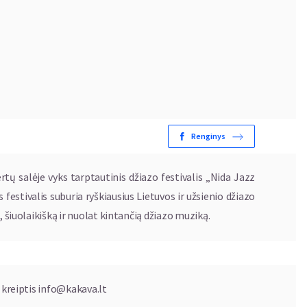
Renginys
tų salėje vyks tarptautinis džiazo festivalis „Nida Jazz
estivalis suburia ryškiausius Lietuvos ir užsienio džiazo
, šiuolaikišką ir nuolat kintančią džiazo muziką.
 kreiptis
info@kakava.lt