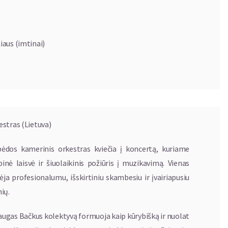
iaus (imtinai)
stras (Lietuva)
pėdos kamerinis orkestras kviečia į koncertą, kuriame
binė laisvė ir šiuolaikinis požiūris į muzikavimą. Vienas
ja profesionalumu, išskirtiniu skambesiu ir įvairiapusiu
nių.
ugas Bačkus kolektyvą formuoja kaip kūrybišką ir nuolat