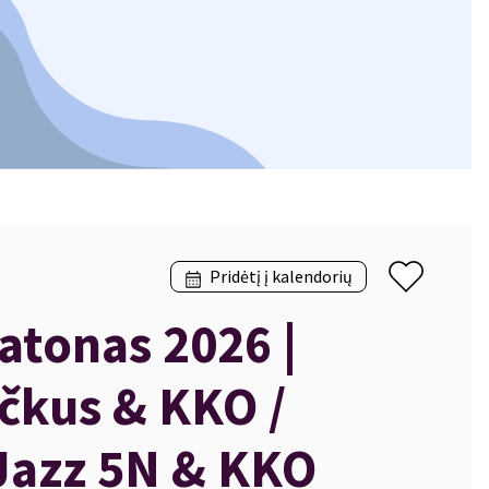
Pridėtį į kalendorių
atonas 2026 |
čkus & KKO /
Jazz 5N & KKO