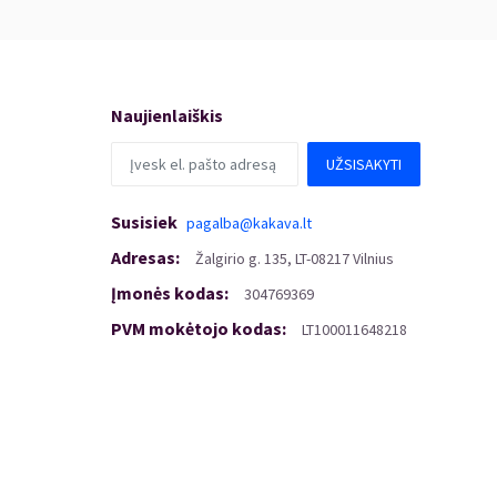
Naujienlaiškis
UŽSISAKYTI
Susisiek
pagalba@kakava.lt
Adresas
:
Žalgirio
g.
135, LT-08217 Vilnius
Įmonės kodas
:
304769369
PVM mokėtojo kodas
:
LT100011648218