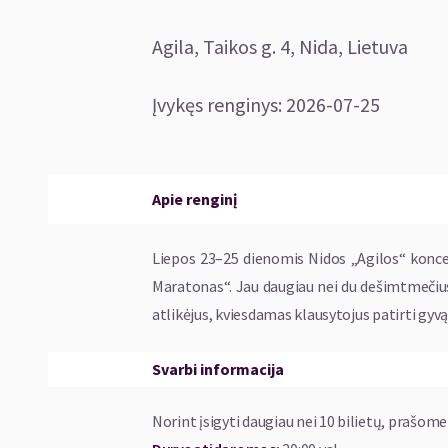
Agila, Taikos g. 4, Nida, Lietuva
Įvykęs renginys
:
2026-07-25
Apie renginį
Liepos 23–25 dienomis Nidos „Agilos“ koncer
Maratonas“. Jau daugiau nei du dešimtmečius f
atlikėjus, kviesdamas klausytojus patirti gyvą
Svarbi informacija
Norint įsigyti daugiau nei 10 bilietų, prašome