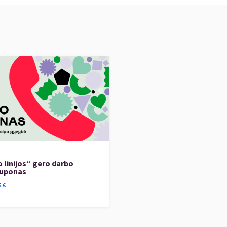
 linijos“ gero darbo
kuponas
5
€