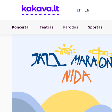
LT
EN
Koncertai
Teatras
Parodos
Sportas