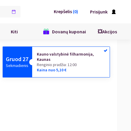
Krepšelis
(
0
)
Prisijunk
Kiti
Dovanų kuponai
💥Akcijos
Kauno valstybinė filharmonija,
Gruod 27
Kaunas
Renginio pradžia
:
12:00
Sekmadienis
Kaina nuo
5,10
€