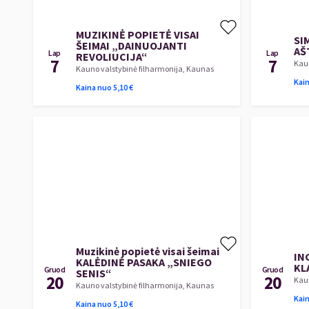
MUZIKINĖ POPIETĖ VISAI
SI
ŠEIMAI „DAINUOJANTI
AŠ
Lap
Lap
REVOLIUCIJA“
7
7
Kaun
Kauno valstybinė filharmonija, Kaunas
Kai
Kaina nuo
5,10
€
Muzikinė popietė visai šeimai
IN
KALĖDINĖ PASAKA „SNIEGO
KL
Gruod
Gruod
SENIS“
20
20
Kaun
Kauno valstybinė filharmonija, Kaunas
Kai
Kaina nuo
5,10
€