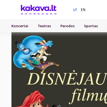
LT
EN
Koncertai
Teatras
Parodos
Sportas