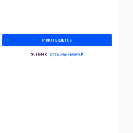
PIRKTI BILIETUS
Susisiek
pagalba@kakava.lt