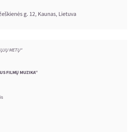
žeškienės g. 12, Kaunas, Lietuva
JŲJŲ METŲ“
US FILMŲ MUZIKA
“
is