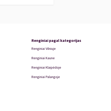
Renginiai pagal kategorijas
Renginiai Vilniuje
Renginiai Kaune
Renginiai Klaipėdoje
Renginiai Palangoje
Renginiai Panevėžyje
Domino Teatro Spektakliai