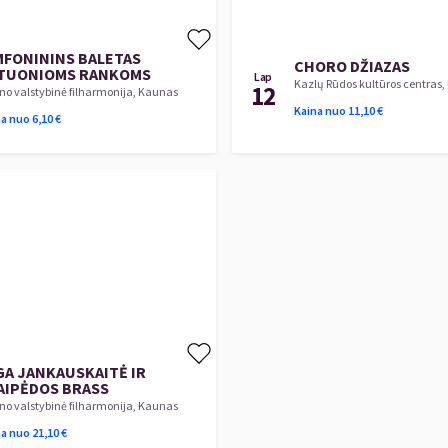
MFONININS BALETAS
CHORO DŽIAZAS
TUONIOMS RANKOMS
Lap
Kazlų Rūdos kultūros centras,
12
o valstybinė filharmonija, Kaunas
Kaina nuo
11,10
€
na nuo
6,10
€
GA JANKAUSKAITĖ IR
AIPĖDOS BRASS
o valstybinė filharmonija, Kaunas
na nuo
21,10
€