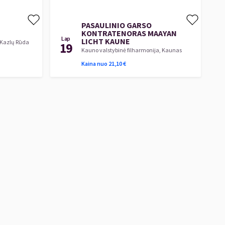
PASAULINIO GARSO
KONTRATENORAS MAAYAN
Lap
LICHT KAUNE
 Kazlų Rūda
19
Kauno valstybinė filharmonija, Kaunas
Kaina nuo
21,10
€