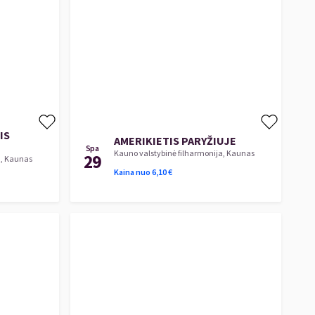
IS
AMERIKIETIS PARYŽIUJE
Spa
Kauno valstybinė filharmonija, Kaunas
29
a, Kaunas
Kaina nuo
6,10
€