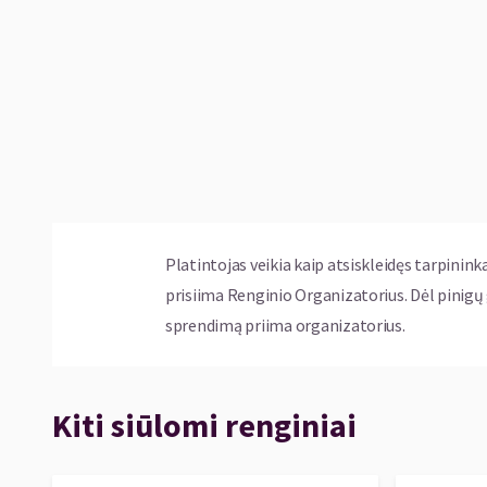
Kviečiame šį ypatingą laikotarpį švęsti drauge
kartą pasinerti į mylimiausių animacinių film
Platintojas veikia kaip atsiskleidęs tarpinink
prisiima Renginio Organizatorius. Dėl pinig
sprendimą priima organizatorius.
Kiti siūlomi renginiai