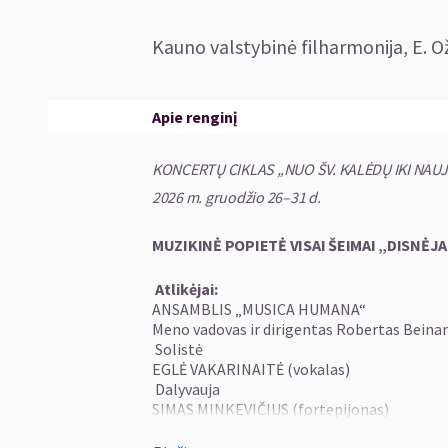
Kauno valstybinė filharmonija, E. O
Apie renginį
KONCERTŲ CIKLAS „NUO ŠV. KALĖDŲ IKI NAU
2026 m. gruodžio 26–31 d.
MUZIKINĖ POPIETĖ VISAI ŠEIMAI
„DISNĖJA
Atlikėjai:
ANSAMBLIS „MUSICA HUMANA“
Meno vadovas ir dirigentas Robertas Beinar
Solistė
EGLĖ VAKARINAITĖ (vokalas)
Dalyvauja
SIMAS MINKEVIČIUS (fortepijonas)
Dirigentas ROBERTAS BEINARIS