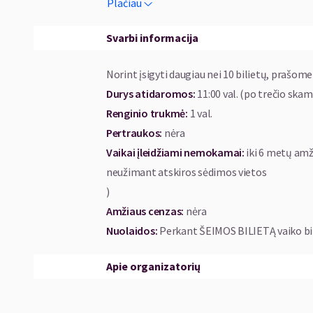
Plačiau
Rekomenduojamas amžius: subalansuota vai
Svarbi informacija
Šiai metais šventiniu laikotarpiu Kauno fi
Jų laukia koncertas, kuriame skambės puik
Norint įsigyti daugiau nei 10 bilietų, prašome
Durys atidaromos
:
11:00 val. (po trečio ska
„Šiandien išgirsite muziką, kuri subalansu
Renginio trukmė
:
1 val.
solistė Eglė Vakarinaitė. Tokius animacinius 
Pertraukos
:
nėra
„Ledo šalis“, „Princesė ir varlius“, „101 dalma
Vaikai įleidžiami nemokamai:
iki 6 metų amž
tėvai bei seneliai. O juos visus, be spalvingų 
neužimant atskiros sėdimos vietos
ne tik papuošia vaizdus, bet ir tampa ne
)
skambančią muziką yra skiriami „Oskarai“, j
Amžiaus cenzas
:
nėra
Johnas ir Peteris Gabrielis, ji prilygsta ryš
Nuolaidos
:
Perkant ŠEIMOS BILIETĄ vaiko bi
„Kartu su ansambliu „Musica humana“ no
Apie organizatorių
skambančias dainas, pakerėjusias visą pasaulį
niūniuoja vaikai ir jų tėveliai“, – papildo daini