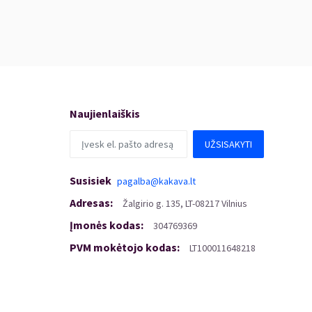
Naujienlaiškis
UŽSISAKYTI
Susisiek
pagalba@kakava.lt
Adresas
:
Žalgirio
g.
135, LT-08217 Vilnius
Įmonės kodas
:
304769369
PVM mokėtojo kodas
:
LT100011648218