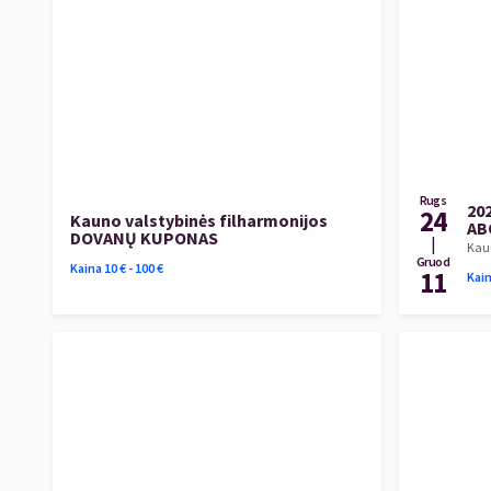
Rugs
20
24
Kauno valstybinės filharmonijos
AB
DOVANŲ KUPONAS
|
Kaun
Gruod
Kaina
10
€ -
100
€
11
Kai