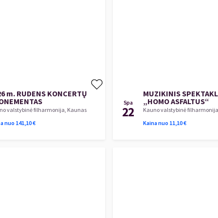
26 m. RUDENS KONCERTŲ
MUZIKINIS SPEKTAKL
ONEMENTAS
„HOMO ASFALTUS“
Spa
22
o valstybinė filharmonija, Kaunas
Kauno valstybinė filharmonij
na nuo
141,10
€
Kaina nuo
11,10
€