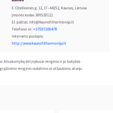
 su muzika, kuri sujungia skirtingas kartas ir leidžia dar
E. Ožeškienės g. 12, LT–44252, Kaunas, Lietuva
ų pasaulį
Įmonės kodas
300520121
El. paštas
:
info@kaunofilharmonija.lt
Telefono nr.
:
+37037200478
Interneto puslapis
:
http://www.kaunofilharmonija.lt
as. Atsakomybę dėl įvykusio renginio ir jo kokybės
ų grąžinimo renginio nukėlimo ar atšaukimo atveju