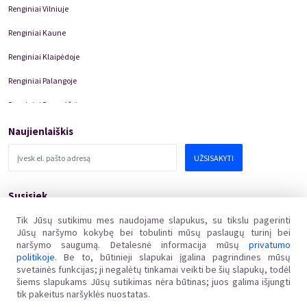
Renginiai Vilniuje
Renginiai Kaune
Renginiai Klaipėdoje
Renginiai Palangoje
Renginiai Panevėžyje
Domino Teatro Spektakliai
Naujienlaiškis
UŽSISAKYTI
Susisiek
pagalba@kakava.lt
Tik Jūsų sutikimu mes naudojame slapukus, su tikslu pagerinti
Jūsų naršymo kokybę bei tobulinti mūsų paslaugų turinį bei
Adresas
:
Žalgirio
g.
135, LT-08217 Vilnius
naršymo saugumą. Detalesnė informacija mūsų
privatumo
Įmonės kodas
:
304769369
politikoje
. Be to, būtinieji slapukai įgalina pagrindines mūsų
PVM mokėtojo kodas
:
svetainės funkcijas; ji negalėtų tinkamai veikti be šių slapukų, todėl
LT100011648218
šiems slapukams Jūsų sutikimas nėra būtinas; juos galima išjungti
tik pakeitus naršyklės nuostatas.