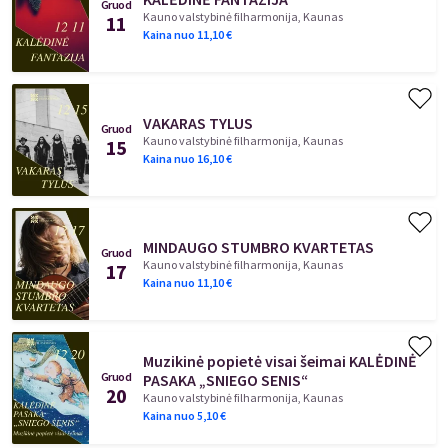
Gruod
Kauno valstybinė filharmonija, Kaunas
11
Kaina nuo
11,10
€
VAKARAS TYLUS
Gruod
Kauno valstybinė filharmonija, Kaunas
15
Kaina nuo
16,10
€
MINDAUGO STUMBRO KVARTETAS
Gruod
Kauno valstybinė filharmonija, Kaunas
17
Kaina nuo
11,10
€
Muzikinė popietė visai šeimai KALĖDINĖ
Gruod
PASAKA „SNIEGO SENIS“
20
Kauno valstybinė filharmonija, Kaunas
Kaina nuo
5,10
€