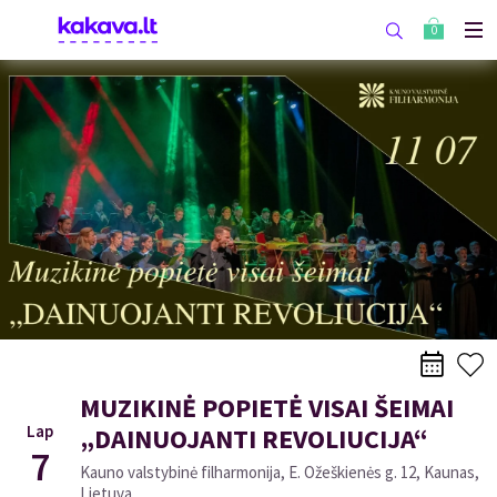
0
MUZIKINĖ POPIETĖ VISAI ŠEIMAI
Lap
„DAINUOJANTI REVOLIUCIJA“
7
Kauno valstybinė filharmonija, E. Ožeškienės g. 12, Kaunas,
Lietuva