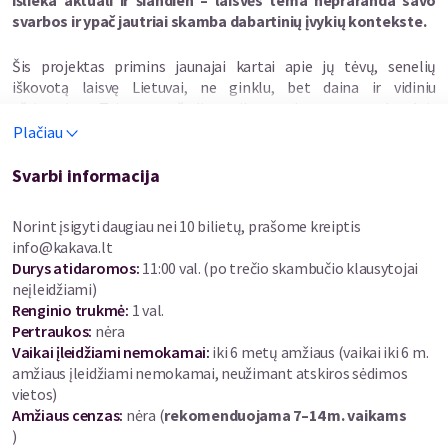
išlieka aktuali ir šiandien – laisvės tema nepraranda savo
svarbos ir ypač jautriai skamba dabartinių įvykių kontekste.
Šis projektas primins jaunajai kartai apie jų tėvų, senelių
iškovotą laisvę Lietuvai, ne ginklu, bet daina ir vidiniu
užsispyrimu. Taip pat sužadins vaikų smalsumą, norą domėtis
istorija ir muzikine kultūra, tradicijomis iš kartos į kartą. Muzika
Plačiau
ir šiandien vienija, augina bendrystės jausmą, stiprina įkvėpimą
bei pasididžiavimą Lietuva, leidžia išgyventi pakylėjančias
Svarbi informacija
emocijas.
Norint įsigyti daugiau nei 10 bilietų, prašome kreiptis
Dainuojanti revoliucija – periodas 1988–1991 m., kai Baltijos
info@kakava.lt
valstybėse buvo siekiama nepriklausomybės nuo SSRS.
Durys atidaromos
:
11:00 val. (po trečio skambučio klausytojai
Pavadinimas kilo nuo tuo metu vykusių gausių demonstracijų,
neįleidžiami)
mitingų, kurių metu buvo dainuojamos įvairios to meto dainos,
Renginio trukmė
:
1 val.
dabar priskiriamos Dainuojančios revoliucijos laikmečiui.
Pertraukos
:
nėra
Lietuvoje buvo renkamasi masinių susibūrimų vietose (Vingio
Vaikai įleidžiami nemokamai:
iki 6 metų amžiaus (
vaikai iki 6 m.
parke, Kalnų parke ir kt.). Budint ir saugant valstybinės reikšmės
amžiaus įleidžiami nemokamai, neužimant atskiros sėdimos
objektus, taip pat buvo neapsieinama be liaudies dainų, ratelių.
vietos
)
Amžiaus cenzas
:
nėra
(
rekomenduojama 7–14 m. vaikams
Šioje edukacinėje programoje vaikai teatralizuotai keliaus po
)