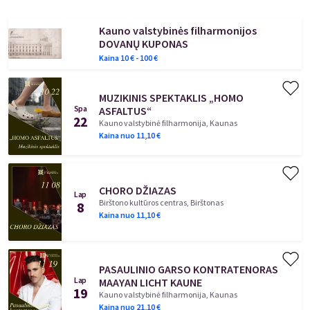
Kauno valstybinės filharmonijos
DOVANŲ KUPONAS
Kaina
10
€ -
100
€
MUZIKINIS SPEKTAKLIS „HOMO
Spa
ASFALTUS“
22
Kauno valstybinė filharmonija, Kaunas
Kaina nuo
11,10
€
CHORO DŽIAZAS
Lap
Birštono kultūros centras, Birštonas
8
Kaina nuo
11,10
€
PASAULINIO GARSO KONTRATENORAS
Lap
MAAYAN LICHT KAUNE
19
Kauno valstybinė filharmonija, Kaunas
Kaina nuo
21,10
€