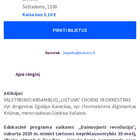
Šeštadienis
,
12:00
Kaina nuo
5,10
€
PIRKTI BILIETUS
Susisiek
pagalba@kakava.lt
Apie renginį
Atlikėjai:
VALSTYBINIO ANSAMBLIO „LIETUVA“ CHORAS IR ORKESTRAS
Vyr. dirigentas Egidijus Kaveckas, vyr. chormeisteris Algimantas
Kriūnas, meno vadovas Giedrius Svilainis
Edukacinė programa vaikams „Dainuojanti revoliucija“,
sukurta 2025 m. minint Lietuvos nepriklausomybės 35-metį,