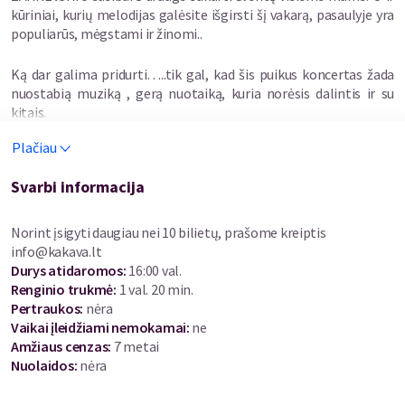
kūriniai, kurių melodijas galėsite išgirsti šį vakarą, pasaulyje yra
populiarūs, mėgstami ir žinomi..
Ką dar galima pridurti…..tik gal, kad šis puikus koncertas žada
nuostabią muziką , gerą nuotaiką, kuria norėsis dalintis ir su
kitais.
Plačiau
Svarbi informacija
Norint įsigyti daugiau nei 10 bilietų, prašome kreiptis
info@kakava.lt
Durys atidaromos
:
16:00 val.
Renginio trukmė
:
1 val. 20 min.
Pertraukos
:
nėra
Vaikai įleidžiami nemokamai:
ne
Amžiaus cenzas
:
7 metai
Nuolaidos
:
nėra