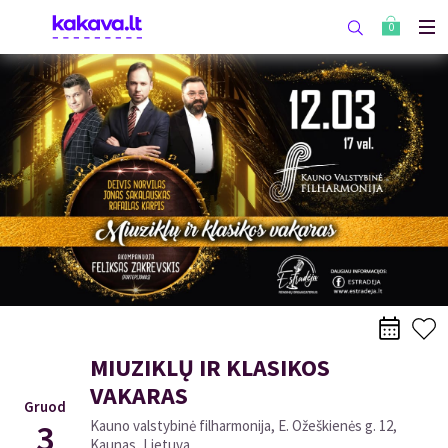
0
MIUZIKLŲ IR KLASIKOS
VAKARAS
Gruod
3
Kauno valstybinė filharmonija, E. Ožeškienės g. 12,
Kaunas, Lietuva