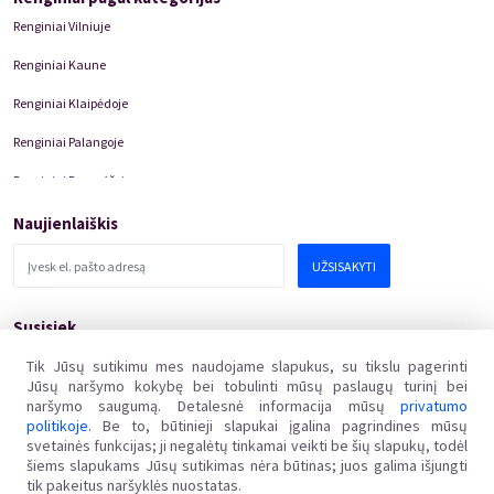
Renginiai Vilniuje
Renginiai Kaune
Renginiai Klaipėdoje
Renginiai Palangoje
Renginiai Panevėžyje
Domino Teatro Spektakliai
Naujienlaiškis
UŽSISAKYTI
Susisiek
pagalba@kakava.lt
Tik Jūsų sutikimu mes naudojame slapukus, su tikslu pagerinti
Jūsų naršymo kokybę bei tobulinti mūsų paslaugų turinį bei
Adresas
:
Žalgirio
g.
135, LT-08217 Vilnius
naršymo saugumą. Detalesnė informacija mūsų
privatumo
Įmonės kodas
:
304769369
politikoje
. Be to, būtinieji slapukai įgalina pagrindines mūsų
PVM mokėtojo kodas
:
svetainės funkcijas; ji negalėtų tinkamai veikti be šių slapukų, todėl
LT100011648218
šiems slapukams Jūsų sutikimas nėra būtinas; juos galima išjungti
tik pakeitus naršyklės nuostatas.