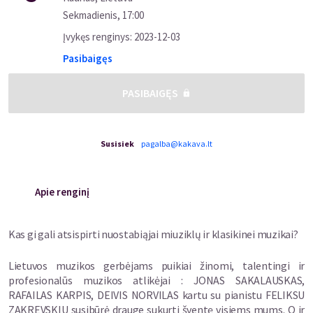
Sekmadienis
,
17:00
Įvykęs renginys
:
2023-12-03
Pasibaigęs
PASIBAIGĘS
Susisiek
pagalba@kakava.lt
Apie renginį
Kas gi gali atsispirti nuostabiąjai miuziklų ir klasikinei muzikai?
Lietuvos muzikos gerbėjams puikiai žinomi, talentingi ir
profesionalūs muzikos atlikėjai : JONAS SAKALAUSKAS,
RAFAILAS KARPIS, DEIVIS NORVILAS kartu su pianistu FELIKSU
ZAKREVSKIU susibūrė drauge sukurti šventę visiems mums. O ir