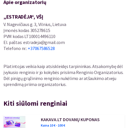
Apie organizatorių
„ESTRADĖJA“, VŠĮ
V. Nagevičiaus g. 3, Vilnius, Lietuva
Įmonės kodas
305278615
PVM kodas
LT100014496110
El. paštas
:
estradeja@gmail.com
Telefono nr.
:
+37067586528
Platintojas veikia kaip atsiskleidęs tarpininkas. Atsakomybę dėl
įvykusio renginio ir jo kokybės prisiima Renginio Organizatorius.
Dėl pinigų grąžinimo renginio nukėlimo ar atšaukimo atveju
sprendimą priima organizatorius.
Kiti siūlomi renginiai
KAKAVA.LT DOVANŲ KUPONAS
Kaina
10
€ -
100
€