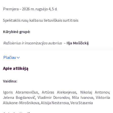
Premjera – 2026 m. rugsėjo 4, 5 d.
Spektaklis rusų kalba su lietuviškais surtitrais
Kūrybinė grupė
:
Režisierius ir inscenizacijos autorius
–
Ilja Moščickij
Scenografė ir k
ostiumų dailininkė
–
Natalija Černova
Plačiau
Kompozitorius
–
Dmytro Saratskyj
Apie atlikėją
Režisieriaus padėjėja
–
Tatjana Belanouskaja
Vaidina
:
Spektaklio vadybininkė
–
Aleksandra Šalkinė
Igoris Abramovičius, Artūras Aleksejevas, Nikolaj Antonov,
Jelena Bogdanovič, Vladimir Dorondov, Mila Ivanova, Viktoriia
Šviesų dailininkas
–
Aliukone-Mirošnikova, Alisija Nesterova, Vera Stasenia
Vaidina
: