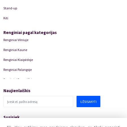
menininkus ir teatro kolektyvus.
Stand-up
Žymesni I. Moščickio spektakliai: „Džono Demjaniuko teismas.
Kiti
Holokausto kabaretas“, „Nerimo knyga“, „Michaelo Craigo
Martino ąžuolas“, „
To Forget
“ etc.
Renginiai pagal kategorijas
Renginiai Vilniuje
Renginiai Kaune
Renginiai Klaipėdoje
Renginiai Palangoje
Renginiai Panevėžyje
Domino Teatro Spektakliai
Naujienlaiškis
UŽSISAKYTI
Susisiek
pagalba@kakava.lt