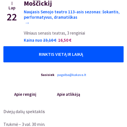
Moščickij
|
Lap
Naujasis Senojo teatro 113-asis sezonas: šokantis,
22
performatyvus, dramatiškas
Vilniaus senasis teatras, 3 renginiai
Kaina nuo
23,10
€
16,50
€
RINKTIS VIETĄ IR LAIKĄ
Susisiek
pagalba@kakava.lt
Apie renginį
Apie atlikėją
Dviejų dalių spektaklis
Trukmė – 3 val. 30 min.