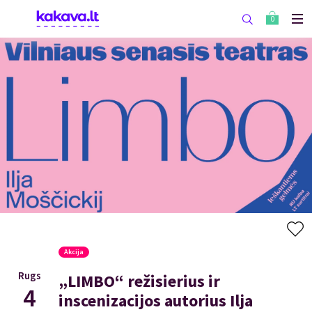
0
Akcija
Rugs
„LIMBO“ režisierius ir
4
inscenizacijos autorius Ilja