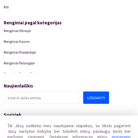
Kiti
Renginiai pagal kategorijas
Renginiai Vilniuje
Renginiai Kaune
Renginiai Klaipėdoje
Renginiai Palangoje
Renginiai Panevėžyje
Domino Teatro Spektakliai
Naujienlaiškis
UŽSISAKYTI
Susisiek
pagalba@kakava.lt
Tik Jūsų sutikimu mes naudojame slapukus, su tikslu pagerinti
Jūsų naršymo kokybę bei tobulinti mūsų paslaugų turinį bei
Adresas
:
Žalgirio
g.
135, LT-08217 Vilnius
naršymo saugumą. Detalesnė informacija mūsų
privatumo