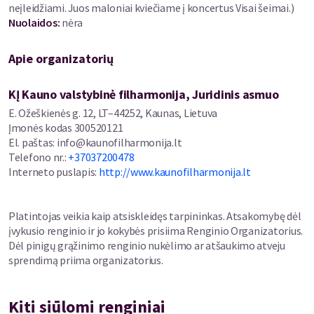
Dirigentas ROBERTAS ŠERVENIKAS
neįleidžiami. Juos maloniai kviečiame į koncertus Visai šeimai.)
Nuolaidos
:
nėra
Programoje:
Apie organizatorių
Jonas Jurkūnas – „Apie būtį“ arfai, violončelei ir orkestrui
(pasaulinė premjera)
KĮ Kauno valstybinė filharmonija, Juridinis asmuo
Vytautas Barkauskas – Trys dalys iš „Prisikėlimo oratorijos“, op.
E. Ožeškienės g. 12, LT–44252, Kaunas, Lietuva
138 (liturginiai, Vytauto Mačernio, Maironio tekstai)
Įmonės kodas
300520121
El. paštas
:
info@kaunofilharmonija.lt
Algirdas Martinaitis – Trys dalys iš oratorijos „Tikėjimo ir vilties
Telefono nr.
:
+37037200478
invokacijos“ (liturginiai, laisvės kovų archyvo, Vinco Mykolaičio-
Interneto puslapis
:
http://www.kaunofilharmonija.lt
Putino, autoriaus tekstai)
Platintojas veikia kaip atsiskleidęs tarpininkas. Atsakomybę dėl
įvykusio renginio ir jo kokybės prisiima Renginio Organizatorius.
Dėl pinigų grąžinimo renginio nukėlimo ar atšaukimo atveju
Pasitinkant 106-ąsias Lietuvos valstybės atkūrimo metines
sprendimą priima organizatorius.
bendram meniniam projektui kūrybines pajėgas suvienys du
prestižiniai Lietuvos muzikiniai kolektyvai ir nemažas būrys
iškilių solistų. Visai tautai ir valstybei išskirtine tapusios dienos
Kiti siūlomi renginiai
išvakarėse Kauno valstybinėje filharmonijoje nuskambės