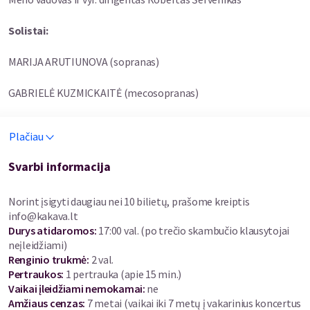
Solistai:
MARIJA ARUTIUNOVA (sopranas)
GABRIELĖ KUZMICKAITĖ (mecosopranas)
MINDAUGAS ZIMKUS (tenoras)
Plačiau
ŽYGIMANTAS GALINIS (baritonas)
Svarbi informacija
JOANA DAUNYTĖ (arfa)
Norint įsigyti daugiau nei 10 bilietų, prašome kreiptis
info@kakava.lt
ELENA DAUNYTĖ (violončelė)
Durys atidaromos
:
17:00 val. (po trečio skambučio klausytojai
neįleidžiami)
JURGITA KAZAKEVIČIŪTĖ (vargonai)
Renginio trukmė
:
2 val.
Pertraukos
:
1 pertrauka (apie 15 min.)
DAINIUS SVOBONAS (skaitovas)
Vaikai įleidžiami nemokamai:
ne
Amžiaus cenzas
:
7 metai
(vaikai iki 7 metų į vakarinius koncertus