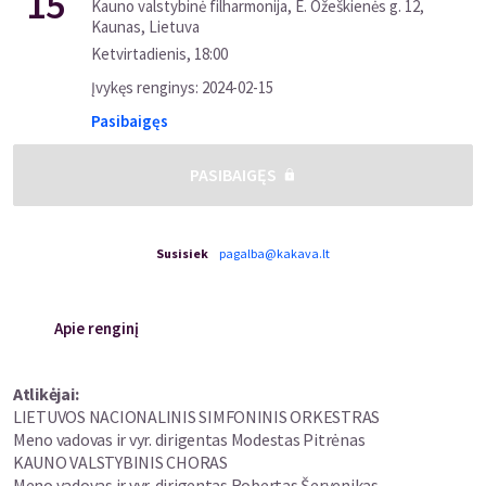
15
Kauno valstybinė filharmonija, E. Ožeškienės g. 12,
Kaunas, Lietuva
Ketvirtadienis
,
18:00
Įvykęs renginys
:
2024-02-15
Pasibaigęs
PASIBAIGĘS
Susisiek
pagalba@kakava.lt
Apie renginį
Atlikėjai:
LIETUVOS NACIONALINIS SIMFONINIS ORKESTRAS
Meno vadovas ir vyr. dirigentas Modestas Pitrėnas
KAUNO VALSTYBINIS CHORAS
Meno vadovas ir vyr. dirigentas Robertas Šervenikas