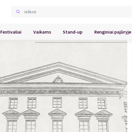
Festivaliai
Vaikams
Stand-up
Renginiai pajūryje