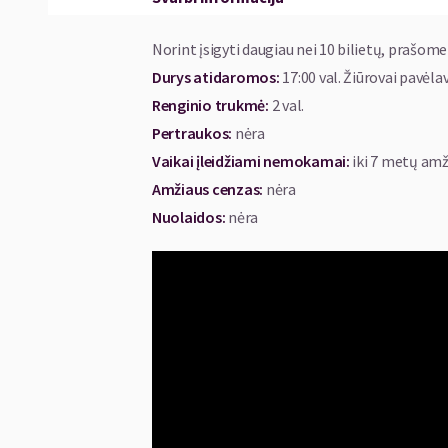
P. Keblikas daugiau nei 50 metų paskyrė Val
Be jo neapsieidavo nei vienas spektaklis, kuri
Norint įsigyti daugiau nei 10 bilietų, prašome
tyliai, kruopščiai, atsakingai ir nepaprastai 
Durys atidaromos
:
17:00 val. Žiūrovai pavėlav
šviesios atminties muzikantas buvo įvaldęs 
Renginio trukmė
:
2 val.
atlikdavo kompozitoriaus, aranžuotojo, dir
Pertraukos
:
nėra
teatras išgarsėjo kaip dainuojantis teatr
Vaikai įleidžiami nemokamai:
iki 7 metų amž
grupė“, aktorių grupė „Be grimo“, ilgą laik
Amžiaus cenzas
:
nėra
pasiklausyti vienam kartui atsikūrusios “Na
Nuolaidos
:
nėra
Susitikti su teatro legendomis ir prasmin
Povilo Kebliko autorinėmis bei spektakl
ekspertai “Bardai LT”. Koncerto metu bus gali