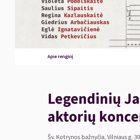
Apie renginį
Legendinių J
aktorių konce
Šv. Kotrynos bažnyčia, Vilniaus g. 30