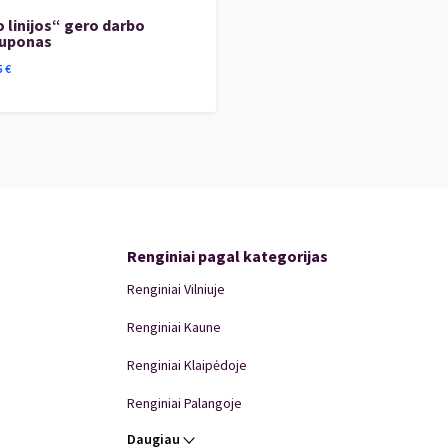
 linijos“ gero darbo
kuponas
5
€
Renginiai pagal kategorijas
Renginiai Vilniuje
Renginiai Kaune
Renginiai Klaipėdoje
Renginiai Palangoje
Daugiau
Renginiai Panevėžyje