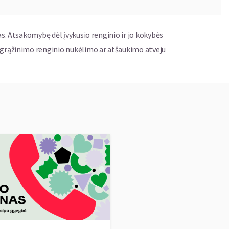
as. Atsakomybę dėl įvykusio renginio ir jo kokybės
ų grąžinimo renginio nukėlimo ar atšaukimo atveju