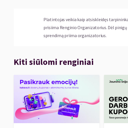
Platintojas veikia kaip atsiskleidęs tarpinink
prisiima Renginio Organizatorius. Dėl pinig
sprendimą priima organizatorius.
Kiti siūlomi renginiai