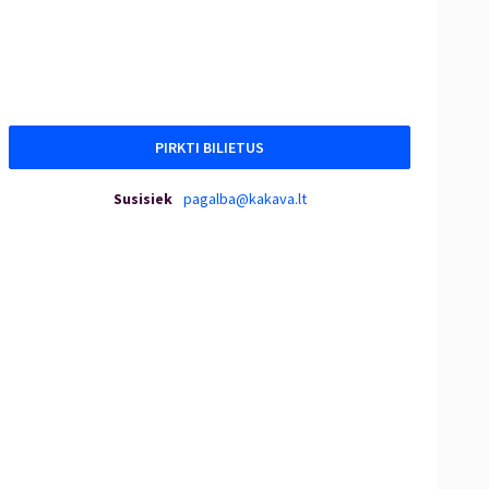
PIRKTI BILIETUS
Susisiek
pagalba@kakava.lt