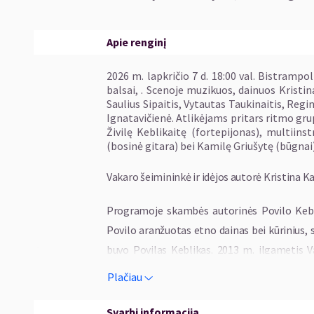
Apie renginį
2026 m. lapkričio 7 d. 18:00 val. Bistrampo
balsai, . Scenoje muzikuos, dainuos Kristin
Saulius Sipaitis, Vytautas Taukinaitis, Reg
Ignatavičienė. Atlikėjams pritars ritmo grup
Živilę Keblikaitę (fortepijonas), multiins
(bosinė gitara) bei Kamilę Griušytę (būgnai)
Vakaro šeimininkė ir idėjos autorė Kristina K
Programoje skambės autorinės Povilo Keblik
Povilo aranžuotas etno dainas bei kūrinius
buvo Povilas Keblikas. 2013 m. ilgametis V
dalies vadovas Povilas Keblikas paliko šį 
Plačiau
metais „Bardai LT išleido trijų albumų rinkinį
Svarbi informacija