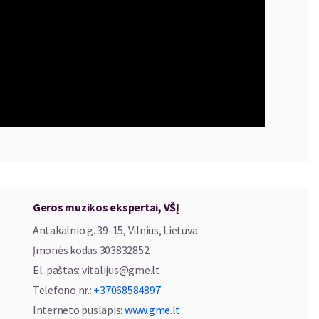
Geros muzikos ekspertai, VŠĮ
Antakalnio g. 39-15, Vilnius, Lietuva
Įmonės kodas
303832852
El. paštas
:
vitalijus@gme.lt
Telefono nr.
:
+37068584897
Interneto puslapis
:
www.gme.lt