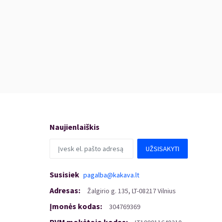
Naujienlaiškis
UŽSISAKYTI
Susisiek
pagalba@kakava.lt
Adresas
:
Žalgirio
g.
135, LT-08217 Vilnius
Įmonės kodas
:
304769369
PVM mokėtojo kodas
: