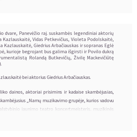
lio dvare, Panevėžio raj. suskambės legendiniai aktorių
a Kazlauskaitė, Vidas Petkevičius, Violeta Podolskaitė,
ina Kazlauskaitė, Giedrius Arbačiauskas ir sopranas Eglė
ė, kurioje begrojant bus galima išgirsti ir Povilo dukrą
trumentalistą Rolandą Butkevičių, Živilę Mackevičiūtę
.
azlauskaitė bei aktorius Giedrius Arbačiauskas.
o dainos, aktoriai prisimins ir kadaise skambėjusias,
, skambėjusius „Namų muzikavimo grupėje, kurios vadovu
alstybinio jaunimo teatro koncertmeisteris, muzikinės
pasaulį, tačiau jame - gausus muzikinis palikimas. 2025
, pavadintą „Iš Povilo Kebliko muzikinio pasaulio“.