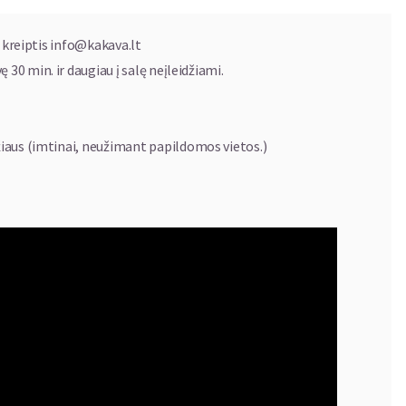
stybiniam jaunimo teatrui ir jame skambėjusiai muzikai.
ame reikėjo atlikti bent mažiausią muzikinę partiją. Dirbo
 kreiptis
info@kakava.lt
atsidavusiai. Gitara, akordeonas, obojus – išskyrus smuiką,
ę 30 min. ir daugiau į salę neįleidžiami.
kone visus muzikos instrumentus. P. Keblikas vienu metu
igento ir dainininko vaidmenis. Būtent jo dėka, Jaunimo
as. Čia net kelis dešimtmečius veikė „Namų muzikavimo
iaus (imtinai, neužimant papildomos vietos.)
ą džiuginę Lietuvos publiką. Klausytojai turės galimybę
mų muzikavimo grupės” dainų.
gai praleisti šeštadienio vakarą su žinomomis maestro
iuose skambėjusiomis dainomis kviečia geros muzikos
ma įsigyti trijų kompaktinių plokštelių rinkinį.