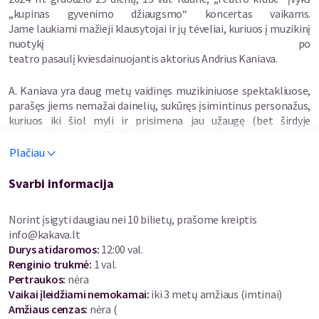
„kupinas gyvenimo džiaugsmo“ koncertas vaikams.
Jame laukiami mažieji klausytojai ir jų tėveliai, kuriuos į muzikinį
nuotykį po
teatro pasaulį kviesdainuojantis aktorius Andrius Kaniava.
A. Kaniava yra daug metų vaidinęs muzikiniuose spektakliuose,
parašęs jiems nemažai dainelių, sukūręs įsimintinus personažus,
kuriuos iki šiol myli ir prisimena jau užaugę (bet širdyje
nepasenę) vaikai. Prieš keletą metų aktorius su scenos
kolegomis šėlo teatralizuotuose koncertuose „Ten seneliai
Plačiau
jauni“. Vėliau sukūrė miuziklą šeimoms „Pabėgimas iš Trepsės
namų“ (pagal J. Avyžiaus apysaką „Aštuonetas iš Trepsės
Svarbi informacija
namų“), kur prakalbino lėles ir nuotaikingai, jautriai, be
pataikavimo jauniems žiūrovams papasakojo pilną nuotykių
Norint įsigyti daugiau nei 10 bilietų, prašome kreiptis
lėlių kelionę iš nedėkingos mergaitės Trepsės namų.
info@kakava.lt
Durys atidaromos
:
12:00 val.
Šio susitikimo metu A. Kaniava kvies į kiek kitokią, bet ne ką
Renginio trukmė
:
1 val.
mažiau įdomesnę, pilną netikėtumų ir nuotykių muzikinę
Pertraukos
:
nėra
kelionę su Jūroje siaučiančiais piratais, Laiminguoju Hansu,
Vaikai įleidžiami nemokamai:
iki 3 metų amžiaus (imtinai)
Trepse ir jos pabėgimo istorija, tik truputį baisiais Plėšikais ir
Amžiaus cenzas
:
nėra
(
kitais personažais, gyvenančiais spektaklių dainose. Patiems