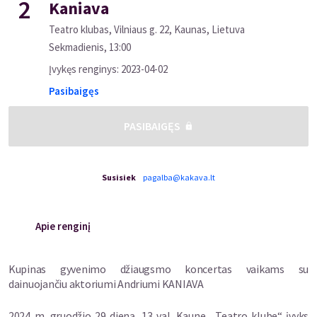
2
Kaniava
Teatro klubas, Vilniaus g. 22, Kaunas, Lietuva
Sekmadienis
,
13:00
Įvykęs renginys
:
2023-04-02
Pasibaigęs
PASIBAIGĘS
Susisiek
pagalba@kakava.lt
Apie renginį
Kupinas gyvenimo džiaugsmo koncertas vaikams su
dainuojančiu aktoriumi Andriumi KANIAVA
2024 m. gruodžio 29 dieną, 13 val. Kaune, „Teatro klube“ įvyks