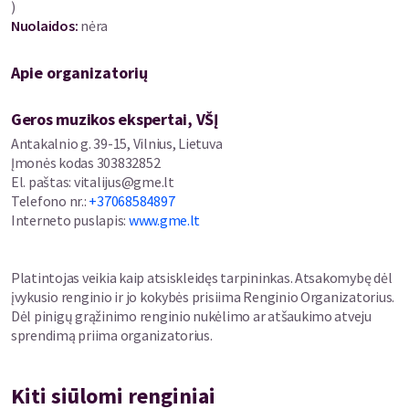
)
mažiausiems kelionė neabejotinai atims žadą ir pažers
Nuolaidos
:
nėra
staigmenų, o suaugusius nukels į tą gražiąją šalį, kur „seneliai
jauni, o tėvai kaip vaikai“.
Apie organizatorių
Bilietus platina kakava.lt bei likus 1 val. iki koncerto pradžios
renginio vietoje.
Geros muzikos ekspertai, VŠĮ
Antakalnio g. 39-15, Vilnius, Lietuva
Įmonės kodas
303832852
El. paštas
:
vitalijus@gme.lt
Telefono nr.
:
+37068584897
Interneto puslapis
:
www.gme.lt
Platintojas veikia kaip atsiskleidęs tarpininkas. Atsakomybę dėl
įvykusio renginio ir jo kokybės prisiima Renginio Organizatorius.
Dėl pinigų grąžinimo renginio nukėlimo ar atšaukimo atveju
sprendimą priima organizatorius.
Kiti siūlomi renginiai