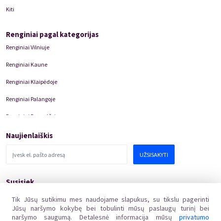
Kiti
Renginiai pagal kategorijas
Renginiai Vilniuje
Renginiai Kaune
Renginiai Klaipėdoje
Renginiai Palangoje
Renginiai Panevėžyje
Domino Teatro Spektakliai
Naujienlaiškis
UŽSISAKYTI
Susisiek
pagalba@kakava.lt
Tik Jūsų sutikimu mes naudojame slapukus, su tikslu pagerinti
Jūsų naršymo kokybę bei tobulinti mūsų paslaugų turinį bei
Adresas
:
Žalgirio
g.
135, LT-08217 Vilnius
naršymo saugumą. Detalesnė informacija mūsų
privatumo