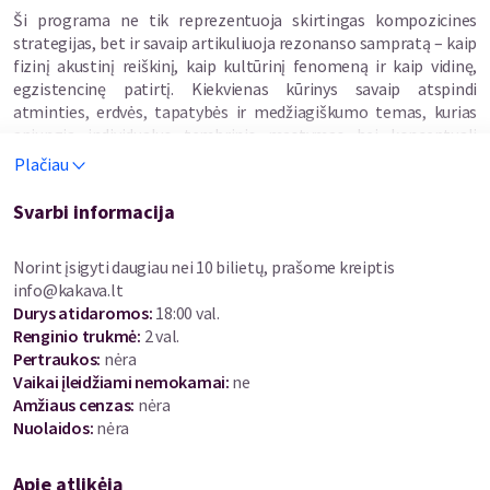
Ši programa ne tik reprezentuoja skirtingas kompozicines
strategijas, bet ir savaip artikuliuoja rezonanso sampratą – kaip
fizinį akustinį reiškinį, kaip kultūrinį fenomeną ir kaip vidinę,
egzistencinę patirtį. Kiekvienas kūrinys savaip atspindi
atminties, erdvės, tapatybės ir medžiagiškumo temas, kurias
apjungia individualus tembrinis mąstymas bei konceptuali
garsinių struktūrų organizacija.
Plačiau
Koncerte pasirodys ilgamečiai festivalio partneriai – Klaipėdos
Svarbi informacija
kamerinis orkestras, vadovaujamas Mindaugo Bačkaus.
Programoje skambantys kūriniai – premjeros.
Norint įsigyti daugiau nei 10 bilietų, prašome kreiptis
info@kakava.lt
ATLIKĖJAI
Durys atidaromos
:
18:00 val.
Klaipėdos kamerinis orkestras (meno vadovas – Mindaugas
Renginio trukmė
:
2 val.
Bačkus)
Pertraukos
:
nėra
che ali
–
smuikas (JAV)
Vaikai įleidžiami nemokamai:
ne
Emre Şener
–
dirigentas (Turkija / JAV)
Amžiaus cenzas
:
nėra
Kristupas Bubnelis
–
dirigentas (Lietuva / JAV)
Nuolaidos
:
nėra
PROGRAMA
Apie atlikėją
Žibuoklė Martinaitytė – „Sielunmaisema“ (III dalis „Vasara“)