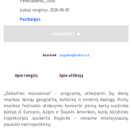
Penktadienis
,
19:00
Įvykęs renginys
:
2026-06-05
Pasibaigęs
PASIBAIGĘS
Susisiek
pagalba@kakava.lt
Apie renginį
Apie atlikėją
„Dabarties rezonansai“ – programa, atliepianti šių dienų
muzikos kūrėjų geografinį, kultūrinį ir estetinį dialogą. Kintų
muzikos festivalio atidarymo koncerte pirmą kartą susitinka
kūrėjai iš Europos, Azijos ir Šiaurės Amerikos, kurių kūrybinės
trajektorijos susikerta Niujorke – viename intensyviausių
pasaulio metropolitenų.