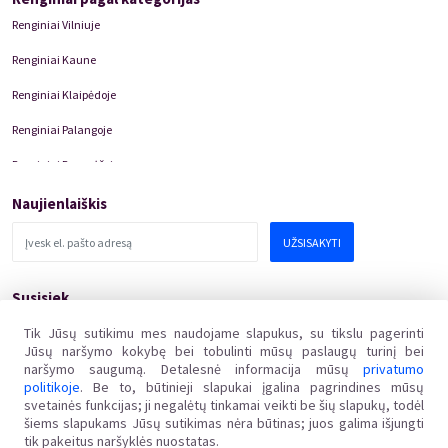
refleksija. Ypatingas dėmesys skiriamas tembriniams
Renginiai Vilniuje
niuansams, rezonansui, introspekcijai ir asketiškai garsinei
estetikai. Šios idėjos plėtojamos tiek improvizacinėse
Renginiai Kaune
praktikose, tiek akustiniuose ir elektroakustiniuose
kontekstuose.
Renginiai Klaipėdoje
Renginiai Palangoje
che yra įgijęs smuiko atlikimo bakalauro laipsnį Bostono
konservatorijoje (Berklee) ir šiuo metu studijuoja kompozicijos
Renginiai Panevėžyje
doktorantūroje (DMA) Kolumbijos universitete, kur dirbo su
Marcosu Balteriu, George’u Lewisu, Zosha Di Castri ir Georgu
Domino Teatro Spektakliai
Naujienlaiškis
Friedrichu Haasu.
UŽSISAKYTI
///
Susisiek
Emre Şener – „Southward“ (2025)
pagalba@kakava.lt
Tik Jūsų sutikimu mes naudojame slapukus, su tikslu pagerinti
Jūsų naršymo kokybę bei tobulinti mūsų paslaugų turinį bei
Adresas
:
Kompozicija atliepia eilėraščio eilutes, parašytas paauglystėje.
Žalgirio
g.
135, LT-08217 Vilnius
naršymo saugumą. Detalesnė informacija mūsų
privatumo
Tai tarsi intuityviai juntama kryptis, menamas dreifavimas
Įmonės kodas
:
304769369
politikoje
. Be to, būtinieji slapukai įgalina pagrindines mūsų
įsivaizduojamos jūros link:
PVM mokėtojo kodas
:
svetainės funkcijas; ji negalėtų tinkamai veikti be šių slapukų, todėl
LT100011648218
šiems slapukams Jūsų sutikimas nėra būtinas; juos galima išjungti
tik pakeitus naršyklės nuostatas.
kol vieną naktį, sapnuojant,