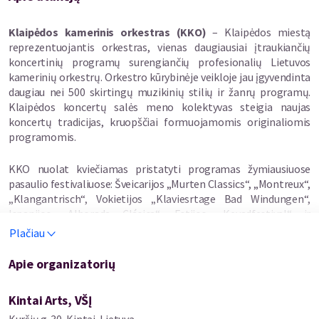
(2019)
che ali – „Mirror“ (2025)
Klaipėdos kamerinis orkestras (KKO)
– Klaipėdos miestą
Emre Şener – „Southward“ (2025)
reprezentuojantis orkestras, vienas daugiausiai įtraukiančių
Kristupas Bubnelis – „Substantia ferruginea“ (2025)
koncertinių programų surengiančių profesionalių Lietuvos
Cem Güven – „Glass Frog“ (2025)
kamerinių orkestrų. Orkestro kūrybinėje veikloje jau įgyvendinta
daugiau nei 500 skirtingų muzikinių stilių ir žanrų programų.
Žibuoklė Martinaitytė – „Sielunmaisema“ (III dalis „Vasara“)
Klaipėdos koncertų salės meno kolektyvas steigia naujas
(2019)
koncertų tradicijas, kruopščiai formuojamomis originaliomis
programomis.
Sielunmaisema
, išvertus iš suomių kalbos, reiškia „sielos
peizažą“. Tai kraštovaizdis, atpažįstamas ne racionaliai, bet
KKO nuolat kviečiamas pristatyti programas žymiausiuose
kūniškai – tarsi taikant tiesiai į krūtinės centrą. Trečioji ciklo
pasaulio festivaliuose: Šveicarijos „Murten Classics“, „Montreux“,
dalis „Vasara“ subtiliai atliepia atminties ir dabarties santykį.
„Klangantrisch“, Vokietijos „Klaviesrtage Bad Windungen“,
Muzikoje laikas lėtėja, faktūros pulsuoja beveik nepastebimais
Ispanijos „Alborada Clásica“, Estijos „Kevadfestival“ ir
virpesiais, o garsinė erdvė tampa kontempliatyvia, vidine
„Glasperlenspiel“, Tarptautiniame „Vilniaus“ festivalyje bei
Plačiau
topografija.
šiuolaikinės muzikos festivalyje „Gaida“ ir daugelyje kitų.
Apie organizatorių
Žibuoklės Martinaitytės
kūriniai skambėjo Lietuvoje, Ukrainoje,
Klaipėdos kamerinis orkestras nuolat plečia bendradarbiavimą
Lenkijoje, Vokietijoje, Austrijoje, Prancūzijoje, JAV. Autoriniai
tarptautiniu lygmeniu su scenos menų profesionalais.
Kintai Arts, VŠĮ
koncertai buvo surengti Kauno M. K. Čiurlionio nacionaliniame
Kolektyvo koncertai sulaukė klausytojų ir muzikos kritikų