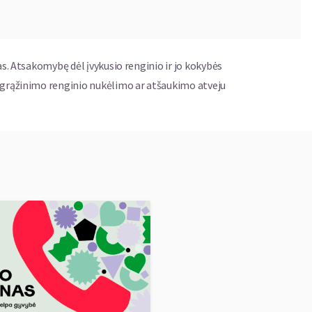
as. Atsakomybę dėl įvykusio renginio ir jo kokybės
ų grąžinimo renginio nukėlimo ar atšaukimo atveju