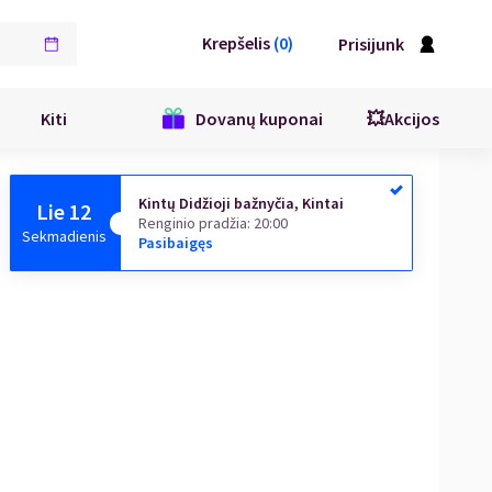
Krepšelis
(
0
)
Prisijunk
Kiti
Dovanų kuponai
💥Akcijos
Kintų Didžioji bažnyčia, Kintai
Lie 12
Renginio pradžia
:
20:00
Sekmadienis
Pasibaigęs