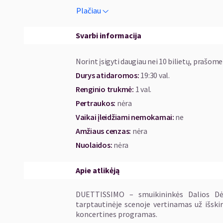
Programą atliks išskirtiniai Lietuvos meninin
Plačiau
Pyšniak ir aktorius Giedrius Arbačiauskas.
Svarbi informacija
„Atminties giesmė“ – tai ne tik meninis įv
Programa tampa istorinio sąmoningumo i
Norint įsigyti daugiau nei 10 bilietų, prašome
sudėtingiausiais laikotarpiais išlieka šviesa
Durys atidaromos
:
19:30 val.
Renginio trukmė
:
1 val.
PROGRAMA
Pertraukos
:
nėra
Tekstai: Grigorijus Kanovičius
Vaikai įleidžiami nemokamai:
ne
Muzika: M. K. Čiurlionis, C. Cui, Duettissimo, 
Amžiaus cenzas
:
nėra
ATLIKĖJAI
Nuolaidos
:
nėra
Dalia Dėdinskaitė – smuikas
Gleb Pyšniak – violončelė
Apie atlikėją
Giedrius Arbačiauskas – skaitovas
DUETTISSIMO – smuikininkės Dalios Dėdi
tarptautinėje scenoje vertinamas už išski
koncertines programas.