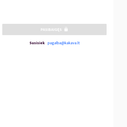
PASIBAIGĘS
Susisiek
pagalba@kakava.lt