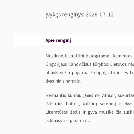
Įvykęs renginys
:
2026-07-12
Apie renginį
Muzikinė-literatūrinė programa „Atminties 
Grigorijaus Kanovičiaus kūrybos. Lietuvos n
atsiskleidžia pagarba žmogui, atminties tr
dvasiniais namais.
Remiantis kūriniu „Giesmė Vilniui“, sukurt
išlikusius balsus, kultūrų sambūvį ir dvas
Literatūros žodis ir gyva muzika čia susil
įsiklausyti ir prisiminti.