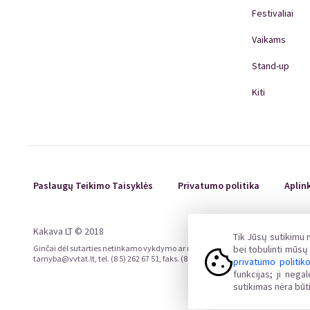
Festivaliai
Vaikams
Stand-up
Kiti
Paslaugų Teikimo Taisyklės
Privatumo politika
Aplin
Kakava LT © 2018
Tik Jūsų sutikimu
Ginčai dėl sutarties netinkamo vykdymo ar nevykdymo ne teisme nagrinėjami Liet
bei tobulinti mūs
tarnyba@vvtat.lt, tel. (8 5) 262 67 51, faks. (8 5) 279 1466, interneto svetainė 
privatumo politik
funkcijas; ji neg
sutikimas nėra būti