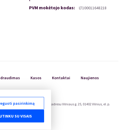
PVM mokėtojo kodas
:
LT100011648218
ų draudimas
Kasos
Kontaktai
Naujienos
eguoti pasirinkimą
ojų teisių apsaugos tarnyboje, adresu Vilniaus g. 25, 01402 Vilnius, el. p.
eu/odr/.
UTINKU SU VISAIS