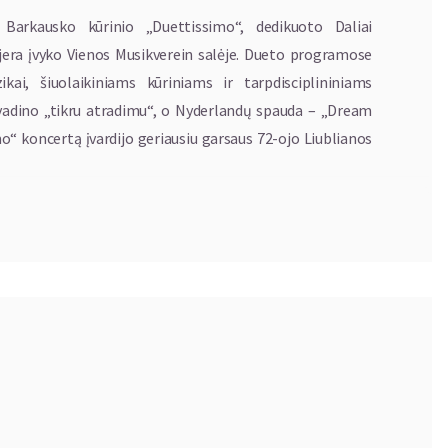
Barkausko kūrinio „Duettissimo“, dedikuoto Daliai
mjera įvyko Vienos Musikverein salėje. Dueto programose
kai, šiuolaikiniams kūriniams ir tarpdisciplininiams
adino „tikru atradimu“, o Nyderlandų spauda – „Dream
mo“ koncertą įvardijo geriausiu garsaus 72-ojo Liublianos