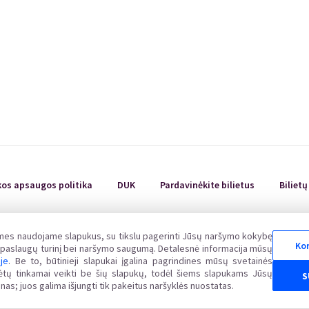
Renginiai Panevėžyje
Domino Teatro Spektakliai
kos apsaugos politika
DUK
Pardavinėkite bilietus
Biliet
 mes naudojame slapukus, su tikslu pagerinti Jūsų naršymo kokybę
Kor
uvos Respublikos vartotojų teisių apsaugos įstatymo nustatyta tvarka Valstybinėje vartot
ų paslaugų turinį bei naršymo saugumą. Detalesnė informacija mūsų
www.vvtat.lt. Elektroniniu būdu prašymą galite pateikti per EGS platformą http://ec.europa.
oje
. Be to, būtinieji slapukai įgalina pagrindines mūsų svetainės
alėtų tinkamai veikti be šių slapukų, todėl šiems slapukams Jūsų
S
nas; juos galima išjungti tik pakeitus naršyklės nuostatas.