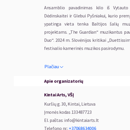
Ansamblio pavadinimas kilo iš Vytauto 
Dėdinskaitei ir Glebui Pyšniakui, kurio pre
ypatinga vieta tenka Baltijos šalių muzi
projektams. „The Guardian“ muzikantus pav
Duo“. 2024 m. Slovėnijos kritikai „Duettissi
festivalio kamerinės muzikos pasirodymu.
Plačiau
Apie organizatorių
Kintai Arts, VŠĮ
Kuršių g. 30, Kintai, Lietuva
Įmonės kodas
133487723
El. paštas
:
info@kintaiarts.lt
Telefono nr.
:
+37068634006