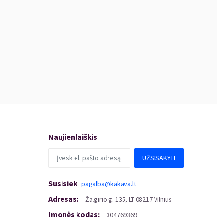
Naujienlaiškis
UŽSISAKYTI
Susisiek
pagalba@kakava.lt
Adresas
:
Žalgirio
g.
135, LT-08217 Vilnius
Įmonės kodas
:
304769369