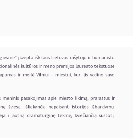
giesmė“ įkvėpta iškilaus Lietuvos rašytojo ir humanisto
acionalinės kultūros ir meno premijos laureato tekstuose
apumas ir meilė Vilniui – miestui, kurį jis vadino savo
as meninis pasakojimas apie miesto likimą, prarastus ir
inę šviesą, išliekančią nepaisant istorijos išbandymų.
ieja į jautrią dramaturginę tėkmę, kviečiančią sustoti,