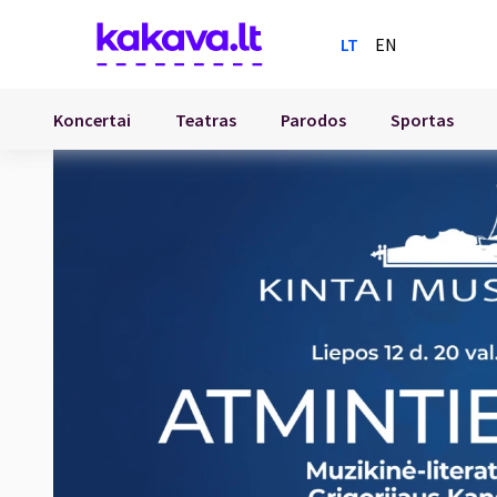
LT
EN
Koncertai
Teatras
Parodos
Sportas