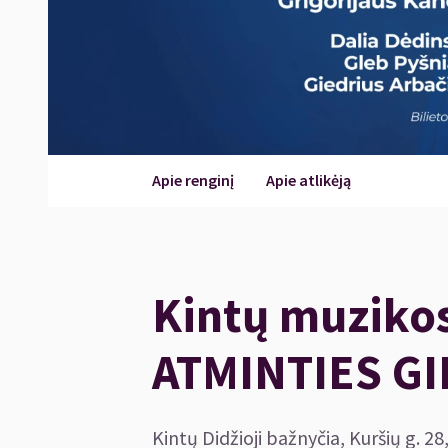
Apie renginį
Apie atlikėją
Kintų muzikos 
ATMINTIES G
Kintų Didžioji bažnyčia, Kuršių g. 28,