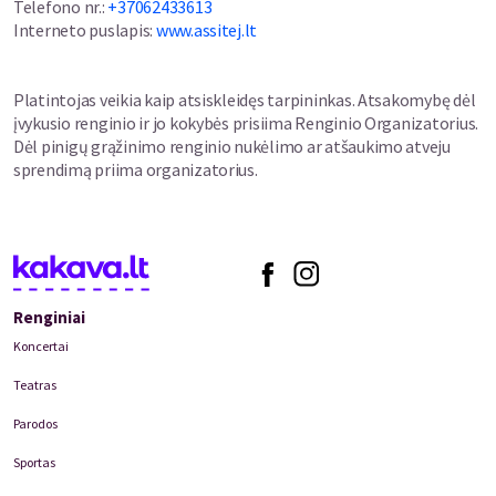
Telefono nr.
:
+37062433613
Interneto puslapis
:
www.assitej.lt
Platintojas veikia kaip atsiskleidęs tarpininkas. Atsakomybę dėl
įvykusio renginio ir jo kokybės prisiima Renginio Organizatorius.
Dėl pinigų grąžinimo renginio nukėlimo ar atšaukimo atveju
sprendimą priima organizatorius.
Renginiai
Koncertai
Teatras
Parodos
Sportas