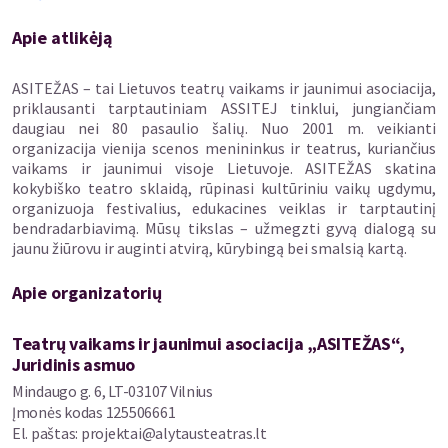
Kūrybinė komanda:Koncepcija: Hanna Bylka-Kanecka
Apie atlikėją
Choreografija: Holobiont kolektyvas bendradarbiaujant su
Heike Kuhlmann, Adalisa Menghini ir Ka Rustler
ASITEŽAS – tai Lietuvos teatrų vaikams ir jaunimui asociacija,
Kūrimas ir atlikimas: Aleksandra Bożek-Muszyńska, Hanna
priklausanti tarptautiniam ASSITEJ tinklui, jungiančiam
Bylka-Kanecka, Dana Chmielewska
daugiau nei 80 pasaulio šalių. Nuo 2001 m. veikianti
Scenografija: Mr.Tail
organizacija vienija scenos menininkus ir teatrus, kuriančius
Muzika: Józef Buchnajzer
vaikams ir jaunimui visoje Lietuvoje. ASITEŽAS skatina
Šviesų dizainas: Łukasz Kędzierski / Ewa Garniec
kokybiško teatro sklaidą, rūpinasi kultūriniu vaikų ugdymu,
Produkcija: Performat Foundation
organizuoja festivalius, edukacines veiklas ir tarptautinį
Koprodukcija: Lenkijos teatras Poznanėje, Jan ir Halina
bendradarbiavimą. Mūsų tikslas – užmegzti gyvą dialogą su
Machulski Ochota teatras Varšuvoje
jaunu žiūrovu ir auginti atvirą, kūrybingą bei smalsią kartą.
Partneris: Somatische Akademie Berlin
Apie organizatorių
Vaikų ir jaunuolių grupių bilietų užsakymai priimami el. paštu:
fest.assitej.lt@gmail.com
Teatrų vaikams ir jaunimui asociacija „ASITEŽAS“,
Juridinis asmuo
Mindaugo g. 6, LT-03107 Vilnius
Įmonės kodas
125506661
El. paštas
:
projektai@alytausteatras.lt