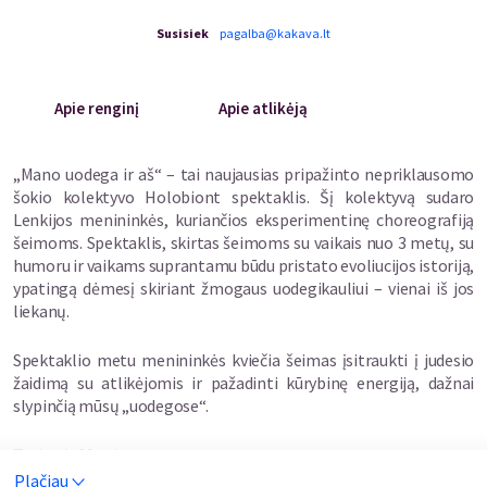
Susisiek
pagalba@kakava.lt
Apie renginį
Apie atlikėją
„Mano uodega ir aš“ – tai naujausias pripažinto nepriklausomo
šokio kolektyvo Holobiont spektaklis. Šį kolektyvą sudaro
Lenkijos menininkės, kuriančios eksperimentinę choreografiją
šeimoms. Spektaklis, skirtas šeimoms su vaikais nuo 3 metų, su
humoru ir vaikams suprantamu būdu pristato evoliucijos istoriją,
ypatingą dėmesį skiriant žmogaus uodegikauliui – vienai iš jos
liekanų.
Spektaklio metu menininkės kviečia šeimas įsitraukti į judesio
žaidimą su atlikėjomis ir pažadinti kūrybinę energiją, dažnai
slypinčią mūsų „uodegose“.
Trukmė: 60 min.
Amžius: nuo 3 metų
Plačiau