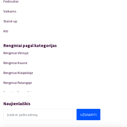
Festivaliai
Vaikams
Stand-up
Kiti
Renginiai pagal kategorijas
Renginiai Vilniuje
Renginiai Kaune
Renginiai Klaipėdoje
Renginiai Palangoje
Renginiai Panevėžyje
Domino Teatro Spektakliai
Naujienlaiškis
UŽSISAKYTI