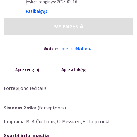
Įvykęs renginys
:
2025-01-16
Pasibaigęs
PASIBAIGĘS
Susisiek
pagalba@kakava.lt
Apie renginį
Apie atlikėją
Fortepijono rečitalis
Simonas Poška
(fortepijonas)
Programa: M. K. Čiurlionis, O. Messiaen, F. Chopin ir kt.
Svarbi informacija