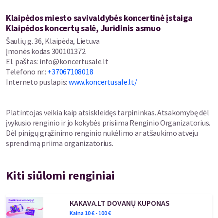
subtili išraiška, melodijos grožis ir atlikėjų tarpusavio
jautrumas.
Klaipėdos miesto savivaldybės koncertinė įstaiga
Klaipėdos koncertų salė, Juridinis asmuo
Šią programą pristato trys ryškūs Lietuvos muzikai – sopranas
Šaulių g. 36, Klaipėda, Lietuva
Asta Krikščiūnaitė, violončelininkas Gleb Pyšniak ir pianistė
Įmonės kodas
300101372
Milda Umbrusevičiūtė. Skirtingų kartų atlikėjus jungia ilgametė
El. paštas
:
info@koncertusale.lt
sceninė patirtis, dėmesys kamerinės muzikos niuansams ir
Telefono nr.
:
+37067108018
gebėjimas kurti artimą ryšį su klausytoju.
Interneto puslapis
:
www.koncertusale.lt/
* „Tango Nuevo“ (ispaniškai – „Naujasis tango“) tai –
progresyvus judėjimas, atsiradęs 1980-aisiais. Jis iš esmės
Platintojas veikia kaip atsiskleidęs tarpininkas. Atsakomybę dėl
pakeitė tradicinį argentinietišką tango, įtraukdamas
įvykusio renginio ir jo kokybės prisiima Renginio Organizatorius.
šiuolaikinio šokio principus, džiazą ir klasikinę muziką.
Dėl pinigų grąžinimo renginio nukėlimo ar atšaukimo atveju
sprendimą priima organizatorius.
Kiti siūlomi renginiai
KAKAVA.LT DOVANŲ KUPONAS
Kaina
10
€ -
100
€