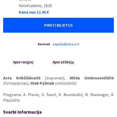
Ketvirtadienis
,
18:30
Kaina nuo
13,40
€
PIRKTI BILIETUS
Susisiek
pagalba@kakava.lt
Apie renginį
Apie atlikėją
Asta Krikščiūnaitė
(sopranas),
Milda Umbrusevičiūtė
(fortepijonas),
Gleb Pyšniak
(violončelė)
Programa: A. Previn, G. Fauré, K. Brundzaitė, N. Boulanger, Á.
Piazzolla
Svarbi informacija