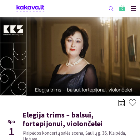
0
Elegija trims – balsui,
Spa
fortepijonui, violončelei
1
Klaipėdos koncertų salės scena, Šaulių g. 36, Klaipėda,
Lietuva