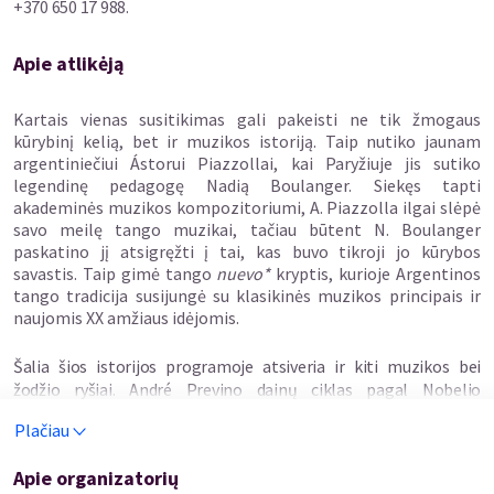
+370 650 17 988.
Apie atlikėją
Kartais vienas susitikimas gali pakeisti ne tik žmogaus
kūrybinį kelią, bet ir muzikos istoriją. Taip nutiko jaunam
argentiniečiui Ástorui Piazzollai, kai Paryžiuje jis sutiko
legendinę pedagogę Nadią Boulanger. Siekęs tapti
akademinės muzikos kompozitoriumi, A. Piazzolla ilgai slėpė
savo meilę tango muzikai, tačiau būtent N. Boulanger
paskatino jį atsigręžti į tai, kas buvo tikroji jo kūrybos
savastis. Taip gimė tango
nuevo*
kryptis, kurioje Argentinos
tango tradicija susijungė su klasikinės muzikos principais ir
naujomis XX amžiaus idėjomis.
Šalia šios istorijos programoje atsiveria ir kiti muzikos bei
žodžio ryšiai. André Previno dainų ciklas pagal Nobelio
literatūros premijos laureatės Toni Morrison tekstus atskleidžia
Plačiau
kompozitoriaus, pianisto ir dirigento gebėjimą jautriai perteikti
poetinį tekstą muzikoje. Gabrielio Fauré ir kitų autorių kūriniai
Apie organizatorių
pratęs prancūzų kamerinės muzikos tradiciją, kurioje svarbi