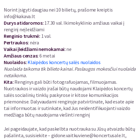
Norint įsigyti daugiau nei 10 bilietų, prašome kreiptis
info@kakava.lt
Durys atidaromos
:
17.30 val. Ikimokyklinio amžiaus vaikai į
renginį neįleidžiami
Renginio trukmė
:
1 val.
Pertraukos
:
nėra
Vaikai įleidžiami nemokamai:
ne
Amžiaus cenzas
:
6 metai
Nuolaidos
:
Klaipėdos koncertų salės nuolaidos
Nuolaida taikoma tik bilieto kainai. Paslaugos mokesčiui nuolaida
netaikoma.
Kita:
Renginys gali būti fotografuojamas, filmuojamas.
Nuotraukos ir vaizdo įrašai būtų naudojami Klaipėdos koncertų
salės socialinių tinklų paskyrose ir kitose komunikacijos
priemonėse. Dalyvaudami renginyje patvirtinate, kad esate apie
tai informuotas ir sutinkate, kad Jus neidentifikuojanti vaizdo
medžiaga būtų naudojama viešinti renginį
Jei pageidaujate, kad paskelbta nuotrauka su Jūsų atvaizdu būtų
pašalinta, susisiekite – gidone.vaitkuviene@koncertusale.lt,