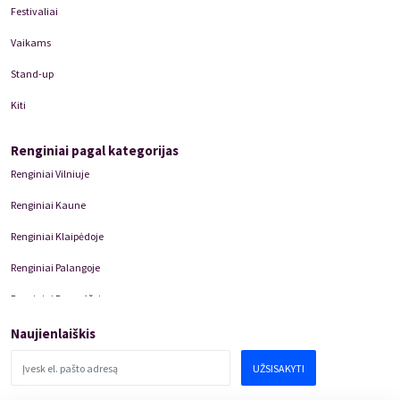
Festivaliai
Vaikams
Stand-up
Kiti
Renginiai pagal kategorijas
Renginiai Vilniuje
Renginiai Kaune
Renginiai Klaipėdoje
Renginiai Palangoje
Renginiai Panevėžyje
Domino Teatro Spektakliai
Naujienlaiškis
UŽSISAKYTI