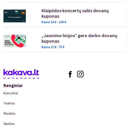
Klaipėdos koncertų salės dovanų
kuponas
Kaina
10
€ -
100
€
„Jaunimo linijos“ gero darbo dovanų
kuponas
Kaina
15
€ -
75
€
Renginiai
Koncertai
Teatras
Parodos
Sportas