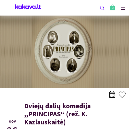
0
Dviejų dalių komedija
,,PRINCIPAS“ (rež. K.
Kazlauskaitė)
Kov