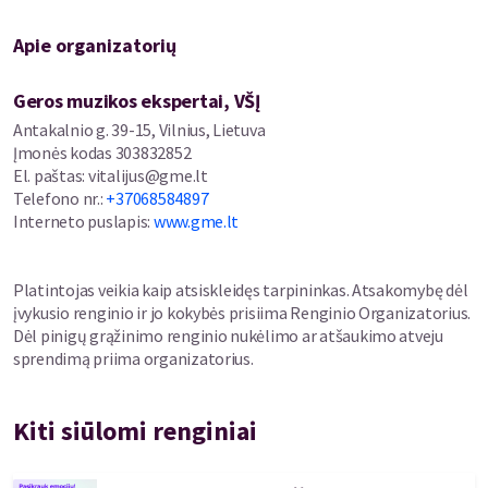
išryškina iki absurdo“, - dalinasi mintimis K. Kazlauskaitė.
Apie organizatorių
Nusiteikite 130 savo gyvenimo minučių praleisti, iš principo, su
šypsena!
Geros muzikos ekspertai, VŠĮ
Antakalnio g. 39-15, Vilnius, Lietuva
Pagrindinius personažus kuria profesionalūs ir žinomi Lietuvos
Įmonės kodas
303832852
teatro aktoriai:
El. paštas
:
vitalijus@gme.lt
Andrius Kaniava,
Telefono nr.
:
+37068584897
Gediminas Storpirštis,
Interneto puslapis
:
www.gme.lt
Redita Dominaitytė.
Veiksmas: iš principo rudenį ir pavasarį.
Platintojas veikia kaip atsiskleidęs tarpininkas. Atsakomybę dėl
įvykusio renginio ir jo kokybės prisiima Renginio Organizatorius.
Trukmė: iš principo dvi dalys po 55 min. Pertrauka be jokių
Dėl pinigų grąžinimo renginio nukėlimo ar atšaukimo atveju
principų neįskaičiuota, bet neišvengiama (kad aktoriai
sprendimą priima organizatorius.
pasikeistų rūbą) – 20 min.
Kiti siūlomi renginiai
Būkit principingi – įsigykit bilietą ir įrodykite sau, kad sveikas
humoras dar niekam nepakenkė.