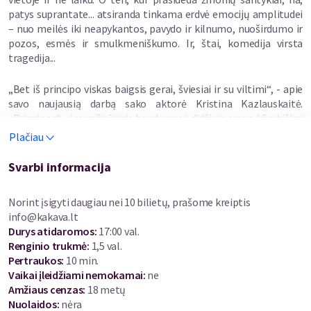
patys suprantate... atsiranda tinkama erdvė emocijų amplitudei
– nuo meilės iki neapykantos, pavydo ir kilnumo, nuoširdumo ir
pozos, esmės ir smulkmeniškumo. Ir, štai, komedija virsta
tragedija...
„Bet iš principo viskas baigsis gerai, šviesiai ir su viltimi“, - apie
savo naujausią darbą sako aktorė Kristina Kazlauskaitė.
„Principas“ - jos režisūrinis bandymas į didžiąją sceną kūrybiškai
perkelti ir sujungti dvi rusų klasiko Antono Čechovo
Plačiau
vienaveiksmes humoreskas „Meška“ ir „Piršlybos“. „Gal kišu nosį
ten, kur man nederėtų. Bijau, drebu, bet kišu“, - besiruošdama
Svarbi informacija
premjerai jaudinasi K. Kazlauskaitė.
Norint įsigyti daugiau nei 10 bilietų, prašome kreiptis
A. Čechovo ankstyvoji kūryba ne taip dažnai buvo statoma
info@kakava.lt
Lietuvos teatruose, tačiau ji išlieka aktuali, ironiška, joje
Durys atidaromos
:
17:00 val.
atpažįstamos žmonių ydos, tuščios ambicijos ir kvailų principų
Renginio trukmė
:
1,5 val.
susikirtimas su tikrove. „Ar jums atrodo, kad gyvenimas
Pertraukos
:
10 min.
pasikeitė? O mūsų principai? Taigi viskas – tas pats! Keičiasi
Vaikai įleidžiami nemokamai:
ne
sistemos, technologijos, bet žmogus myli ir nekenčia, juokiasi ir
Amžiaus cenzas
:
18 metų
verkia lygiai taip pat. Teatras mums leidžia į tai pažvelgti
Nuolaidos
:
nėra
aštriau, ironiškiau ir kai kurias žmonių charakterio savybes