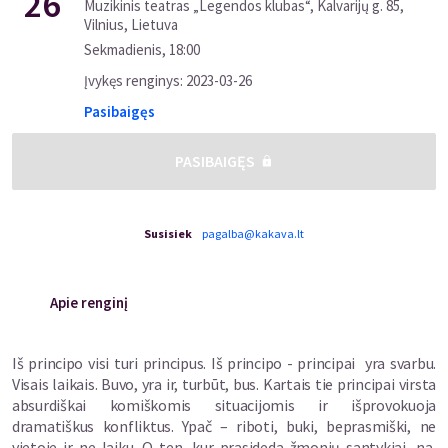
26
Muzikinis teatras „Legendos klubas“, Kalvarijų g. 85,
Vilnius, Lietuva
Sekmadienis
,
18:00
Įvykęs renginys
:
2023-03-26
Pasibaigęs
PASIBAIGĘS
Susisiek
pagalba@kakava.lt
Apie renginį
Iš principo visi turi principus. Iš principo - principai yra svarbu.
Visais laikais. Buvo, yra ir, turbūt, bus. Kartais tie principai virsta
absurdiškai komiškomis situacijomis ir išprovokuoja
dramatiškus konfliktus. Ypač – riboti, buki, beprasmiški, ne
vietoje ir ne laiku. O ten, kur prasideda žmonių santykiai, na,