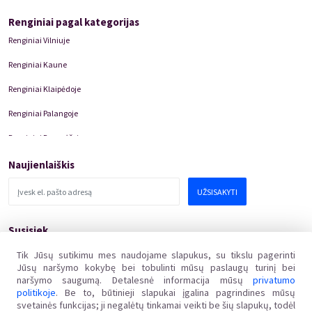
Renginiai pagal kategorijas
Renginiai Vilniuje
Renginiai Kaune
Renginiai Klaipėdoje
Renginiai Palangoje
Renginiai Panevėžyje
Domino Teatro Spektakliai
Naujienlaiškis
UŽSISAKYTI
Susisiek
pagalba@kakava.lt
Tik Jūsų sutikimu mes naudojame slapukus, su tikslu pagerinti
Jūsų naršymo kokybę bei tobulinti mūsų paslaugų turinį bei
Adresas
:
Žalgirio
g.
135, LT-08217 Vilnius
naršymo saugumą. Detalesnė informacija mūsų
privatumo
Įmonės kodas
:
304769369
politikoje
. Be to, būtinieji slapukai įgalina pagrindines mūsų
PVM mokėtojo kodas
:
svetainės funkcijas; ji negalėtų tinkamai veikti be šių slapukų, todėl
LT100011648218