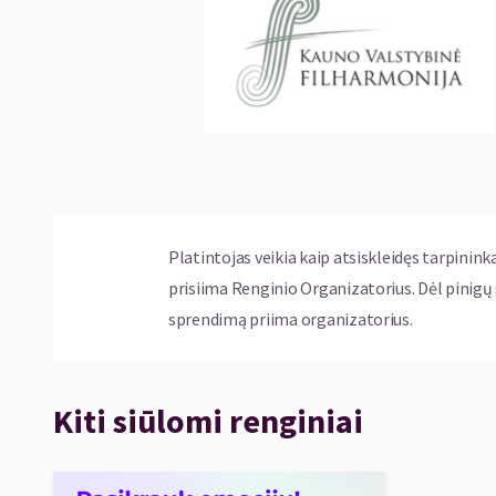
teatro akademijoje, prof. Algirdo Vizgirdo
Žvirblytės klasėje (baigė 2010 m.). 2019 m. V
Briuselio konservatorijoje, prof. Baudoin G
plėtė akiratį, dalyvaudamos šalies ir užs
konkursuose Lietuvoje ir Vakarų Europoje. Š
rengiasi platesnei kamerinės muzikos sklai
savitos interpretacijos gryninimui.
Fleitininkė V. Kaziulytė ir pianistė K. Ivan
Platintojas veikia kaip atsiskleidęs tarpinink
laimėjo I vietą tarptautiniame kamerinių a
prisiima Renginio Organizatorius. Dėl pinig
2017 m. I vietą pelnė tarptautiniame Meist
sprendimą priima organizatorius.
FluPia“ buvo pakviestas dalyvauti tarptaut
Vilniuje ir Palangoje. Ansamblis parengė prog
(2014), „Muzikos degustacijos“ (2015), „M. 
Kiti siūlomi renginiai
(2016), „Duo FluPia“ (2018), „Meditation“, „
2021 m. pasirodė ir pačių atlikėjų aranžuotų 
„Lakštingala“. Duetas programas yra prista