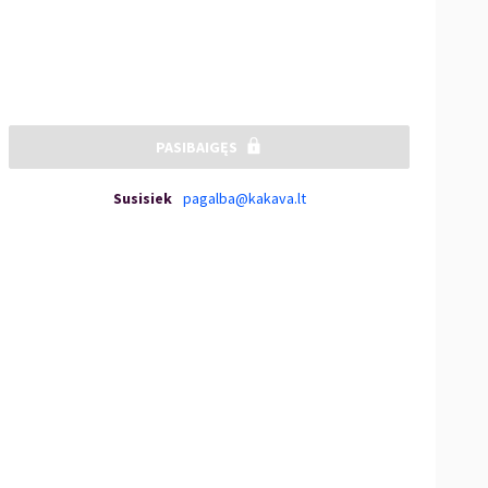
PASIBAIGĘS
Susisiek
pagalba@kakava.lt