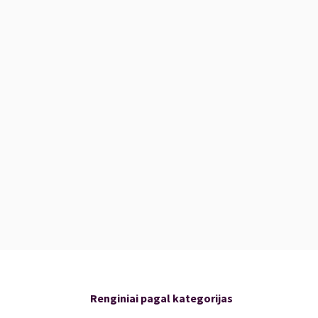
e Varšuvoje. Muzikos gerbėjai gėrėjosi atlikėjų įvairių
mis. Kai kurie opusai bei keletas dueto aranžuotų M. K.
toje ansamblio kompaktinėje plokštelėje „Duo FluPia“.
ma paklausyti „
Spotify
“ ir „
Youtube
“ platformose.
kinį „LAKŠTINGALA“ – www.mic.lt
Renginiai pagal kategorijas