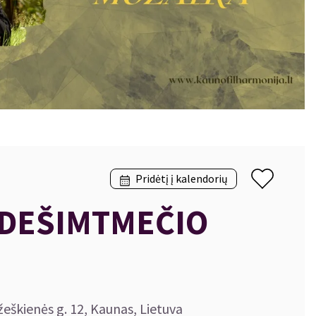
Pridėtį į kalendorių
 DEŠIMTMEČIO
žeškienės g. 12, Kaunas, Lietuva