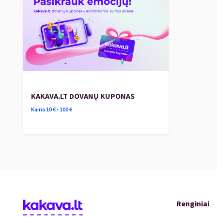
Vilniaus miestų klausytojams bei kaimyninėj
garsių kompozitorių kūrinių interpretacijo
Čiurlionio preliudų skamba ir 2017 m. išleis
Kamerinio ansamblio „Duo FluPia“ įrašų gali
Plačiau apie M. K. Čiurlionio aranžuočių rin
KAKAVA.LT DOVANŲ KUPONAS
Kaina
10
€ -
100
€
Renginiai