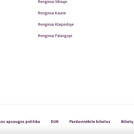
Renginiai Vilniuje
Renginiai Kaune
Renginiai Klaipėdoje
Renginiai Palangoje
Renginiai Panevėžyje
Domino Teatro Spektakliai
kos apsaugos politika
DUK
Pardavinėkite bilietus
Biliet