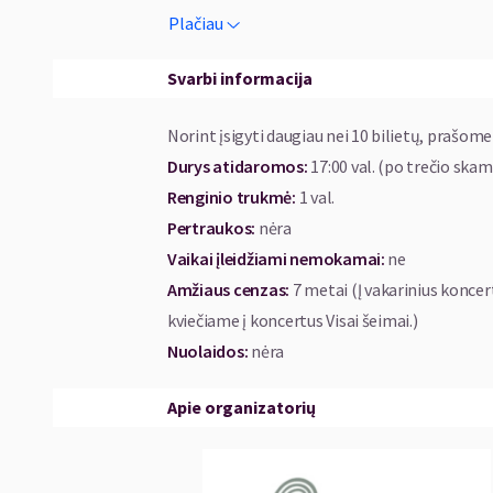
Philippe Gaubert – Sonata fleitai ir fortepijonu
Plačiau
César Franck – Sonata fleitai ir fortepijonui A-du
Mikalojus Konstantinas Čiurlionis – 3 preliudai
Svarbi informacija
Arvo Pärt – „Spiegel im Spiegel“ („Veidrodis v
Frank Martin – Baladė
Norint įsigyti daugiau nei 10 bilietų, prašome
Ástor Piazzolla – „Nightclub 1960“ iš „Tango 
Durys atidaromos
:
17:00 val. (po trečio ska
Renginio trukmė
:
1 val.
„Duo FluPia“ – tai fleitininkės Vilmantės K
Pertraukos
:
nėra
ansamblis. Romantiškai skambantis, galbū
Vaikai įleidžiami nemokamai:
ne
pavadinimas padeda abu instrumentus sulieti į 
Amžiaus cenzas
:
7 metai
(Į vakarinius koncer
kviečiame į koncertus Visai šeimai.)
2023 metais, minint ansamblio dešimtmetį, 
Nuolaidos
:
nėra
jį su brangiausiais ir širdis labiausiai v
suskambės visos kūrybinės veiklos įsiminti
Apie organizatorių
sukomponuotos į darnią muzikinę visumą.
„Duo FluPia“ narės yra lietuviškos mokyklos