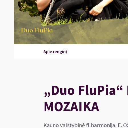
Apie renginį
„Duo FluPia“
MOZAIKA
Kauno valstybinė filharmonija, E. O