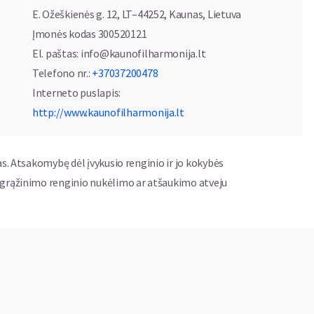
s (baigė 2015 m.), K. Ivanauskaitė – prof. Aleksandros
E. Ožeškienės g. 12, LT–44252, Kaunas, Lietuva
. Kaziulytė magistrantūros studijas baigė ir Karališkojoje
Įmonės kodas
300520121
iaux klasėje. Jaunosios atlikėjos gilino profesionalumą,
El. paštas
:
info@kaunofilharmonija.lt
ienio pedagogų meistriškumo kursuose, tarptautiniuose
Telefono nr.
:
+37037200478
iuo metu atlikėjos dirba pedagoginį darbą, koncertuoja,
Interneto puslapis
:
dai, fleitos ir fortepijono atlikimo meno gludinimui,
http://www.kaunofilharmonija.lt
auskaitės kartu muzikuoti pradėjo 2013 m. 2014 m. duetas
as. Atsakomybę dėl įvykusio renginio ir jo kokybės
nsamblių konkurse „Muzika be sienų“ (Druskininkai) bei
ų grąžinimo renginio nukėlimo ar atšaukimo atveju
rų konkurse Varšuvoje. 2015 m., 2018 m. ir 2021 m. „Duo
iniame M. K. Čiurlionio muzikos festivalyje vykusiame
ramas: „Eliziejaus laukais...“ (2014), „Šviesos blyksniai“
K. Čiurlionis mūsų akimis“ (2015), „Stebuklo belaukiant“
Tyli naktis“ (2019), „Nuoširdžiai Konstantinui…“ (2021).
M. K. Čiurlionio preliudų rinkinys fleitai ir fortepijonui
tęs Anykščių, Druskininkų, Šiaulių, Panevėžio, Kauno,