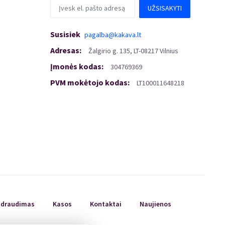
UŽSISAKYTI
Susisiek
pagalba@kakava.lt
Adresas
:
Žalgirio
g.
135, LT-08217 Vilnius
Įmonės kodas
:
304769369
PVM mokėtojo kodas
:
LT100011648218
ų draudimas
Kasos
Kontaktai
Naujienos