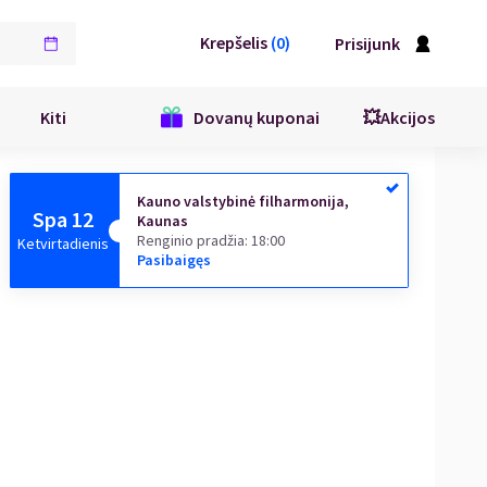
Krepšelis
(
0
)
Prisijunk
Kiti
Dovanų kuponai
💥Akcijos
Kauno valstybinė filharmonija,
Spa 12
Kaunas
Renginio pradžia
:
18:00
Ketvirtadienis
Pasibaigęs