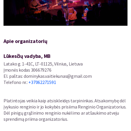
Apie organizatorių
Lūkesčių vadyba, MB
Latako g. 1-41C, LT-01125, Vilnius, Lietuva
Įmonės kodas
306679276
El. paštas
:
dominykas.vaitiekunas@gmail.com
Telefono nr.
:
+37062271591
Platintojas veikia kaip atsiskleidęs tarpininkas. Atsakomybę dėl
įvykusio renginio ir jo kokybės prisiima Renginio Organizatorius.
Dėl pinigų grąžinimo renginio nukėlimo ar atšaukimo atveju
sprendimą priima organizatorius.