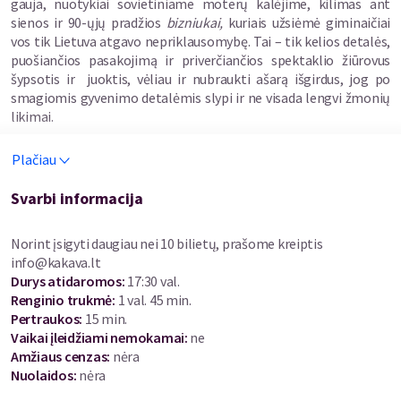
gauja, nuotykiai sovietiniame moterų kalėjime, kilimas ant
sienos ir 90-ųjų pradžios
bizniukai,
kuriais užsiėmė giminaičiai
vos tik Lietuva atgavo nepriklausomybę. Tai – tik kelios detalės,
puošiančios pasakojimą ir priverčiančios spektaklio žiūrovus
šypsotis ir juoktis, vėliau ir nubraukti ašarą išgirdus, jog po
smagiomis gyvenimo detalėmis slypi ir ne visada lengvi žmonių
likimai.
Spektaklis gimė po 27 metų pertraukos aplankius savo tetą
Plačiau
Genutę, kurios namai Vilijampolėje Dominykui atrodydavo kaip
pasakų kraštas ar tolimiausias ir prabangiausias užsienis. 1994
Svarbi informacija
m. Vilijampolėje tetos atidaryta krautuvėlė „Vyšnelė“ buvo tarsi
vartai į vakarų pasaulį: importiniai saldumynai ir
Norint įsigyti daugiau nei 10 bilietų, prašome kreiptis
mėgstamiausios kramtomos gumos „LOVE IS“ dėžutės, kaip
info@kakava.lt
prabangaus gyvenimo įrodymai.
Durys atidaromos
:
17:30 val.
Renginio trukmė
:
1 val. 45 min.
Atsitiktinai soc. tinkle „Facebook“ sulauktas Genutės kvietimas
Pertraukos
:
15 min.
draugauti Dominyką paskatina nukeliauti į pasimatymą su teta
Vaikai įleidžiami nemokamai:
ne
ir kartu su ja, naršant savo atminį, bandyti surasti atsakymus
Amžiaus cenzas
:
nėra
klausimams, kurie šeimoje buvo aptariami
už akių.
Nuolaidos
:
nėra