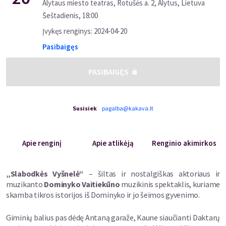
Alytaus miesto teatras, Rotušės a. 2, Alytus, Lietuva
Šeštadienis
,
18:00
Įvykęs renginys
:
2024-04-20
Pasibaigęs
PASIBAIGĘS
Susisiek
pagalba@kakava.lt
Apie renginį
Apie atlikėją
Renginio akimirkos
„Slabodkės Vyšnelė“
– šiltas ir nostalgiškas aktoriaus ir
muzikanto
Dominyko Vaitiekūno
muzikinis spektaklis, kuriame
skamba tikros istorijos iš Dominyko ir jo šeimos gyvenimo.
Giminių balius pas dėdę Antaną garaže, Kaune siaučianti Daktarų