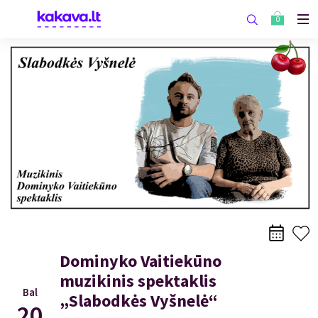
0
Dominyko Vaitiekūno
muzikinis spektaklis
Bal
„Slabodkės Vyšnelė“
20