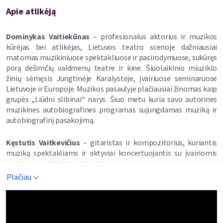
Kūrinys sukurtas bendradarbiaujant su festivaliu
Kaunas 2022
.
Apie atlikėją
Dominykas Vaitiekūnas
– profesionalus aktorius ir muzikos
kūrėjas bei atlikėjas, Lietuvos teatro scenoje dažniausiai
matomas muzikiniuose spektakliuose ir pasirodymuose, sukūręs
porą dešimčių vaidmenų teatre ir kine. Šiuolaikinio miuziklo
žinių sėmęsis Jungtinėje Karalystėje, įvairiuose seminaruose
Lietuvoje ir Europoje. Muzikos pasaulyje plačiausiai žinomas kaip
grupės „Liūdni slibinai“ narys. Šiuo metu kuria savo autorines
muzikines autobiografines programas sujungdamas muziką ir
autobiografinį pasakojimą.
Kęstutis Vaitkevičius
– gitaristas ir kompozitorius, kuriantis
muziką spektakliams ir aktyviai koncertuojantis su įvairiomis
Lietuvos muzikinėmis grupėmis.
Plačiau