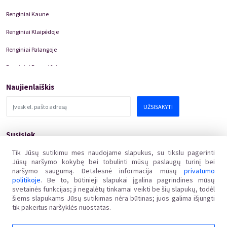
Renginiai Kaune
Renginiai Klaipėdoje
Renginiai Palangoje
Renginiai Panevėžyje
Domino Teatro Spektakliai
Naujienlaiškis
UŽSISAKYTI
Susisiek
pagalba@kakava.lt
Tik Jūsų sutikimu mes naudojame slapukus, su tikslu pagerinti
Jūsų naršymo kokybę bei tobulinti mūsų paslaugų turinį bei
Adresas
:
Žalgirio
g.
135, LT-08217 Vilnius
naršymo saugumą. Detalesnė informacija mūsų
privatumo
Įmonės kodas
:
304769369
politikoje
. Be to, būtinieji slapukai įgalina pagrindines mūsų
PVM mokėtojo kodas
:
svetainės funkcijas; ji negalėtų tinkamai veikti be šių slapukų, todėl
LT100011648218
šiems slapukams Jūsų sutikimas nėra būtinas; juos galima išjungti
tik pakeitus naršyklės nuostatas.