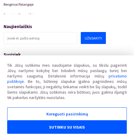
Renginiai Palangoje
Renginiai Panevėžyje
Domino Teatro Spektakliai
Naujienlaiškis
UŽSISAKYTI
Susisiek
pagalba@kakava.lt
Tik Jūsų sutikimu mes naudojame slapukus, su tikslu pagerinti
Jūsų naršymo kokybę bei tobulinti mūsų paslaugų turinį bei
Adresas
:
Žalgirio
g.
135, LT-08217 Vilnius
naršymo saugumą. Detalesnė informacija mūsų
privatumo
Įmonės kodas
:
304769369
politikoje
. Be to, būtinieji slapukai įgalina pagrindines mūsų
PVM mokėtojo kodas
:
svetainės funkcijas; ji negalėtų tinkamai veikti be šių slapukų, todėl
LT100011648218
šiems slapukams Jūsų sutikimas nėra būtinas; juos galima išjungti
tik pakeitus naršyklės nuostatas.
Koreguoti pasirinkimą
Kakava LT © 2018
Ginčai dėl sutarties netinkamo vykdymo ar nevykdymo ne teisme nagrinėjami Lietuvos
SUTINKU SU VISAIS
Respublikos vartotojų teisių apsaugos įstatymo nustatyta tvarka Valstybinėje vartotojų teisių
apsaugos tarnyboje, adresu Vilniaus g. 25, 01402 Vilnius, el. p. tarnyba@vvtat.lt, tel. (8 5) 262 67