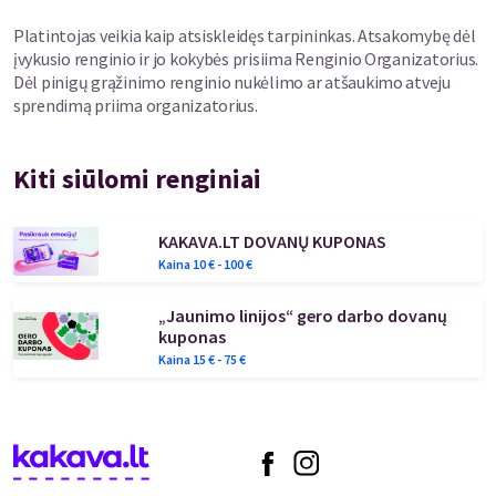
Platintojas veikia kaip atsiskleidęs tarpininkas. Atsakomybę dėl
įvykusio renginio ir jo kokybės prisiima Renginio Organizatorius.
Dėl pinigų grąžinimo renginio nukėlimo ar atšaukimo atveju
sprendimą priima organizatorius.
Kiti siūlomi renginiai
KAKAVA.LT DOVANŲ KUPONAS
Kaina
10
€ -
100
€
„Jaunimo linijos“ gero darbo dovanų
kuponas
Kaina
15
€ -
75
€