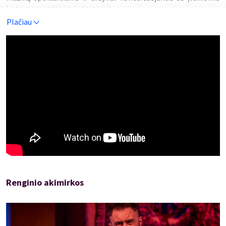
Lietuvos muzikinėmis grupėmis.
Plačiau
Renginio akimirkos