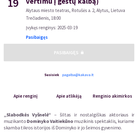
19
vertimu į gestų kalbą)
Alytaus miesto teatras, Rotušės a. 2, Alytus, Lietuva
Trečiadienis
,
18:00
Įvykęs renginys
:
2025-03-19
Pasibaigęs
PASIBAIGĘS
Susisiek
pagalba@kakava.lt
Apie renginį
Apie atlikėją
Renginio akimirkos
„Slabodkės Vyšnelė“
– šiltas ir nostalgiškas aktoriaus ir
muzikanto
Dominyko Vaitiekūno
muzikinis spektaklis, kuriame
skamba tikros istorijos iš Dominyko ir jo šeimos gyvenimo.