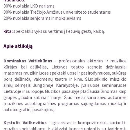
30% nuolaida LKD nariams
Kūrinys sukurtas bendradarbiaujant su festivaliu
Kaunas 2022
.
30% nuolaida Trečiojo Amžiaus universiteto studentams
20% nuolaida senjorams ir moksleiviams
Kita:
spektaklis vyks su vertimu į lietuvių gestų kalbą.
Apie atlikėją
Dominykas Vaitiekūnas
– profesionalus aktorius ir muzikos
kūrėjas bei atlikėjas, Lietuvos teatro scenoje dažniausiai
matomas muzikiniuose spektakliuose ir pasirodymuose, sukūręs
porą dešimčių vaidmenų teatre ir kine. Šiuolaikinio miuziklo
žinių sėmęsis Jungtinėje Karalystėje, įvairiuose seminaruose
Lietuvoje ir Europoje. Muzikos pasaulyje plačiausiai žinomas kaip
grupės „Liūdni slibinai“ narys. Šiuo metu kuria savo autorines
muzikines autobiografines programas sujungdamas muziką ir
autobiografinį pasakojimą.
Kęstutis Vaitkevičius
– gitaristas ir kompozitorius, kuriantis
muziką spektakliams ir aktyviai koncertuojantis su įvairiomis