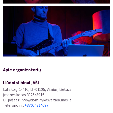
Apie organizatorių
Liūdni slibinai, VŠĮ
Latako g. 1-41C, LT-01125, Vilnius, Lietuva
Įmonės kodas
302543916
El. paštas
:
info@dominykasvaitiekunas.lt
Telefono nr.
:
+37064314097