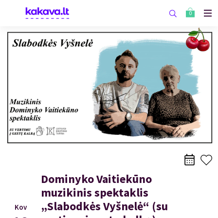
0
Dominyko Vaitiekūno
muzikinis spektaklis
„Slabodkės Vyšnelė“ (su
Kov