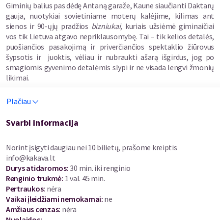
Giminių balius pas dėdę Antaną garaže, Kaune siaučianti Daktarų
gauja, nuotykiai sovietiniame moterų kalėjime, kilimas ant
sienos ir 90-ųjų pradžios
bizniukai,
kuriais užsiėmė giminaičiai
vos tik Lietuva atgavo nepriklausomybę. Tai – tik kelios detalės,
puošiančios pasakojimą ir priverčiančios spektaklio žiūrovus
šypsotis ir juoktis, vėliau ir nubraukti ašarą išgirdus, jog po
smagiomis gyvenimo detalėmis slypi ir ne visada lengvi žmonių
likimai.
Spektaklis gimė po 27 metų pertraukos aplankius savo tetą
Plačiau
Genutę, kurios namai Vilijampolėje Dominykui atrodydavo kaip
pasakų kraštas ar tolimiausias ir prabangiausias užsienis. 1994
Svarbi informacija
m. Vilijampolėje tetos atidaryta krautuvėlė „Vyšnelė“ buvo tarsi
vartai į vakarų pasaulį: importiniai saldumynai ir
Norint įsigyti daugiau nei 10 bilietų, prašome kreiptis
mėgstamiausios kramtomos gumos „LOVE IS“ dėžutės, kaip
info@kakava.lt
prabangaus gyvenimo įrodymai.
Durys atidaromos
:
30 min. iki renginio
Renginio trukmė
:
1 val. 45 min.
Atsitiktinai soc. tinkle „Facebook“ sulauktas Genutės kvietimas
Pertraukos
:
nėra
draugauti Dominyką paskatina nukeliauti į pasimatymą su teta
Vaikai įleidžiami nemokamai:
ne
ir kartu su ja, naršant savo atminį, bandyti surasti atsakymus
Amžiaus cenzas
:
nėra
klausimams, kurie šeimoje buvo aptariami
už akių.
Nuolaidos
: