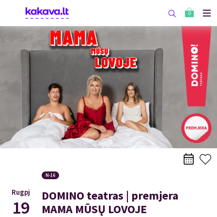
0
N-16
Rugpj
DOMINO teatras | premjera
19
MAMA MŪSŲ LOVOJE