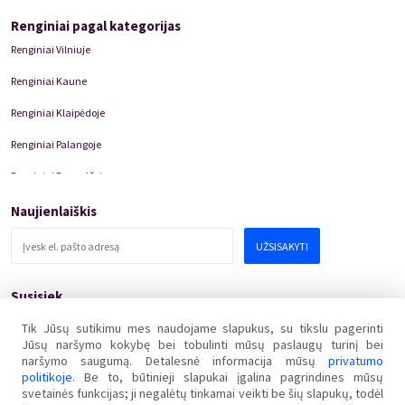
Renginiai pagal kategorijas
Renginiai Vilniuje
Renginiai Kaune
Renginiai Klaipėdoje
Renginiai Palangoje
Renginiai Panevėžyje
Domino Teatro Spektakliai
Naujienlaiškis
UŽSISAKYTI
Susisiek
pagalba@kakava.lt
Tik Jūsų sutikimu mes naudojame slapukus, su tikslu pagerinti
Jūsų naršymo kokybę bei tobulinti mūsų paslaugų turinį bei
Adresas
:
Žalgirio
g.
135, LT-08217 Vilnius
naršymo saugumą. Detalesnė informacija mūsų
privatumo
Įmonės kodas
:
304769369
politikoje
. Be to, būtinieji slapukai įgalina pagrindines mūsų
PVM mokėtojo kodas
:
svetainės funkcijas; ji negalėtų tinkamai veikti be šių slapukų, todėl
LT100011648218