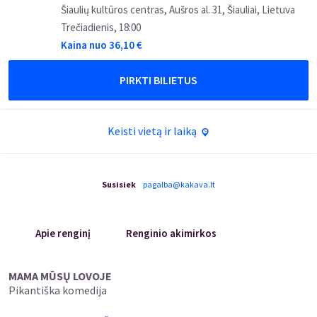
Šiaulių kultūros centras, Aušros al. 31, Šiauliai, Lietuva
Trečiadienis
,
18:00
Kaina nuo
36,10
€
PIRKTI BILIETUS
Keisti vietą ir laiką
Susisiek
pagalba@kakava.lt
Apie renginį
Renginio akimirkos
MAMA MŪSŲ LOVOJE
Pikantiška komedija