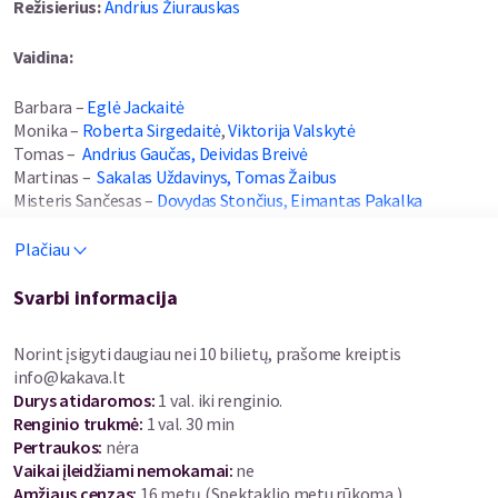
Režisierius:
Andrius Žiurauskas
Vaidina:
Barbara –
Eglė Jackaitė
Monika –
Roberta Sirgedaitė
,
Viktorija Valskytė
Tomas –
Andrius Gaučas,
Deividas Breivė
Martinas –
Sakalas Uždavinys,
Tomas Žaibus
Misteris Sančesas –
Dovydas Stončius,
Eimantas Pakalka
Plačiau
Premjera nuo lapkričio 6 d. visoje Lietuvoje!
Svarbi informacija
Be proto juokinga pikantiška komedija „Mama mūsų lovoje“.
Susipažinkite su šeima, kurią su šypsena prisiminsite dar ilgai!
Norint įsigyti daugiau nei 10 bilietų, prašome kreiptis
Kai Tomas po audringos, kupinos pažadų ir šampano burbuliukų
info@kakava.lt
nakties pabunda lovoje su Kele, labai nustemba vienas kitą
Durys atidaromos
:
1 val. iki renginio.
pamatę. Dar didesnis šokas vaikiną ištinka tada, kai į jų lovą
Renginio trukmė
:
1 val. 30 min
drąsiai įsitaiso… ekscentriška Kelės mama! Be ribų į pasaulį
Pertraukos
:
nėra
žvelgianti moteris su malonumu aptarinėja tai, kas nutiko naktį
Vaikai įleidžiami nemokamai:
ne
tarp Tomo ir jos dukros.
Amžiaus cenzas
:
16 metų
(Spektaklio metu rūkoma.)