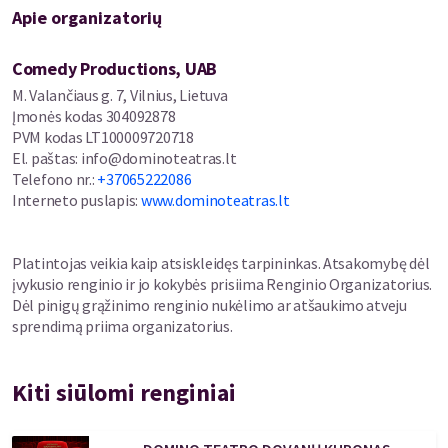
Apie organizatorių
Comedy Productions, UAB
M. Valančiaus g. 7, Vilnius, Lietuva
Įmonės kodas
304092878
PVM kodas
LT100009720718
El. paštas
:
info@dominoteatras.lt
Telefono nr.
:
+37065222086
Interneto puslapis
:
www.dominoteatras.lt
Platintojas veikia kaip atsiskleidęs tarpininkas. Atsakomybę dėl
įvykusio renginio ir jo kokybės prisiima Renginio Organizatorius.
Dėl pinigų grąžinimo renginio nukėlimo ar atšaukimo atveju
sprendimą priima organizatorius.
Kiti siūlomi renginiai