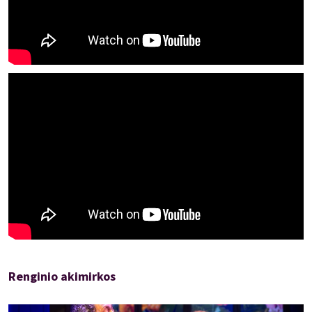
👩‍👦 Ar mama tikrai visada žino geriau… net kai kalba eina apie
tavo lovą?
😂„Mama mūsų lovoje“ – tarsi rytinė kava po beprotiško
vakarėlio: truputį karti, bet žadinanti ir verčianti žiūrėti iki
paskutinės minutės.
Renginio akimirkos