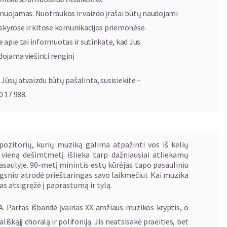
muojamas. Nuotraukos ir vaizdo įrašai būtų naudojami
askyrose ir kitose komunikacijos priemonėse.
 apie tai informuotas ir sutinkate, kad Jus
ojama viešinti renginį
Jūsų atvaizdu būtų pašalinta, susisiekite –
 17 988.
ozitorių, kurių muziką galima atpažinti vos iš kelių
vieną dešimtmetį išlieka tarp dažniausiai atliekamų
asaulyje. 90-metį minintis estų kūrėjas tapo pasauliniu
vilgsnio atrodė prieštaringas savo laikmečiui. Kai muzika
tas atsigręžė į paprastumą ir tylą.
 A. Pärtas išbandė įvairias XX amžiaus muzikos kryptis, o
ališkąjį choralą ir polifoniją. Jis neatsisakė praeities, bet