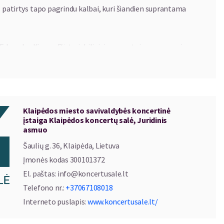
s patirtys tapo pagrindu kalbai, kuri šiandien suprantama
s Edwardas Kingas Pärto jubiliejui parengtoje programoje
, kurių muzikoje galima atrasti jam artimų idėjų. Johanno
ma ir vidinė tvarka, Olivier Messiaeno muzikoje – savitas
redo Schnittke's sonatoje – skirtingų muzikinių pasaulių
„Fratres“ ir „Spiegel im Spiegel“ primins, kad kartais
Klaipėdos miesto savivaldybės koncertinė
jimas išgirsti tai, kas slypi tarp jų.
įstaiga Klaipėdos koncertų salė, Juridinis
asmuo
pelis) – estų kompozitoriaus Arvo Pärto sukurtas ir 1976
Šaulių g. 36, Klaipėda, Lietuva
ingas asketiškumas, lėtas tempas ir skaidrus skambesys
Įmonės kodas
300101372
El. paštas
:
info@koncertusale.lt
Telefono nr.
:
+37067108018
Interneto puslapis
:
www.koncertusale.lt/