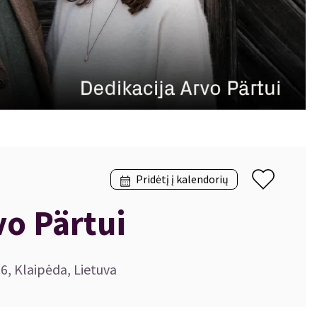
Pridėtį į kalendorių
vo Pärtui
36, Klaipėda, Lietuva