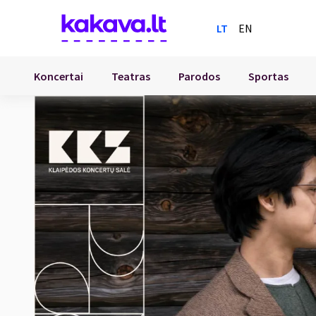
LT
EN
Koncertai
Teatras
Parodos
Sportas