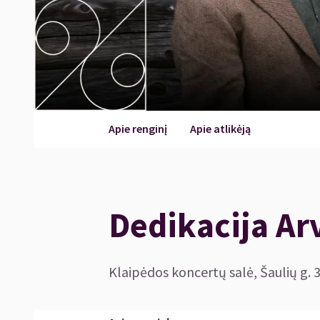
Apie renginį
Apie atlikėją
Dedikacija Ar
Klaipėdos koncertų salė, Šaulių g. 