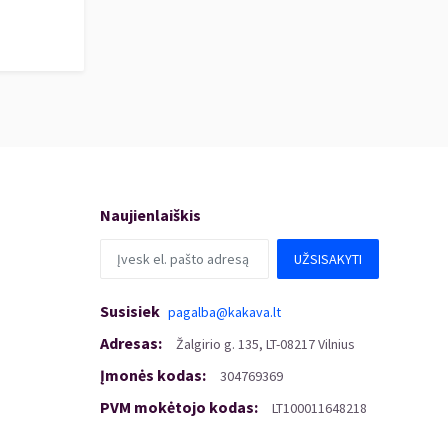
Naujienlaiškis
UŽSISAKYTI
Susisiek
pagalba@kakava.lt
Adresas
:
Žalgirio
g.
135, LT-08217 Vilnius
Įmonės kodas
:
304769369
PVM mokėtojo kodas
:
LT100011648218