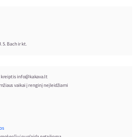
 S. Bach ir kt.
 kreiptis
info@kakava.lt
mžiaus vaikai į renginį neįleidžiami
os
s mokesčiui nuolaida netaikoma.