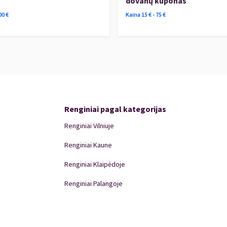
dovanų kuponas
00
€
Kaina
15
€ -
75
€
Renginiai pagal kategorijas
Renginiai Vilniuje
Renginiai Kaune
Renginiai Klaipėdoje
Renginiai Palangoje
Renginiai Panevėžyje
Domino Teatro Spektakliai