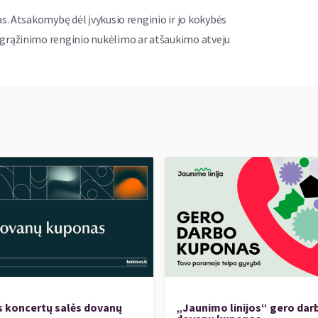
as. Atsakomybę dėl įvykusio renginio ir jo kokybės
ų grąžinimo renginio nukėlimo ar atšaukimo atveju
s koncertų salės dovanų
„Jaunimo linijos“ gero dar