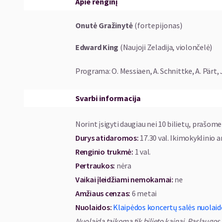
Apie renginį
Onutė Gražinytė
(fortepijonas)
Edward King
(Naujoji Zeladija, violončelė)
Programa: O. Messiaen, A. Schnittke, A. Pärt, J.
Svarbi informacija
Norint įsigyti daugiau nei 10 bilietų, prašome
Durys atidaromos
:
17.30 val. Ikimokyklinio a
Renginio trukmė
:
1 val.
Pertraukos
:
nėra
Vaikai įleidžiami nemokamai:
ne
Amžiaus cenzas
:
6 metai
Nuolaidos
:
Klaipėdos koncertų salės nuolaid
Nuolaida taikoma tik bilieto kainai. Paslaugo