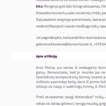
Kita:
Renginys gali būti fotografuojamas, fil
Klaipėdos koncertų salės socialinių tinklų p
Dalyvaudami renginyje patvirtinate, kad esate
neidentifikuojanti vaizdo medžiaga būtų naud
Jei pageidaujate, kad paskelbta nuotrauka su 
gidone.vaitkuviene@koncertusale.lt, +370 650
Apie atlikėją
Arvo Pärtas yra vienas iš nedaugelio komp
garsų. Nenuostabu, kad jo muzika jau ne 
šiuolaikinių kompozitorių kūrinių visame p
reiškiniu pasirinkęs kelią, kuris iš pirmo ž
ieškojo vis naujų ir sudėtingų formų, A. Pär
Prieš atrasdamas savąjį
tintinnabuli*
stilių,
vėliau vis labiau gilinosi į senąją muziką, grig