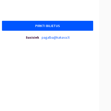
PIRKTI BILIETUS
Susisiek
pagalba@kakava.lt