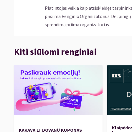
Platintojas veikia kaip atsiskleidęs tarpinink
prisiima Renginio Organizatorius. Dėl pinig
sprendimą priima organizatorius.
Kiti siūlomi renginiai
Klaipėdo
KAKAVA.LT DOVANŲ KUPONAS