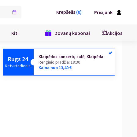
Krepšelis
(
0
)
Prisijunk
Kiti
Dovanų kuponai
💥Akcijos
Klaipėdos koncertų salė, Klaipėda
Rugs 24
Renginio pradžia
:
18:30
Ketvirtadienis
Kaina nuo
13,40
€