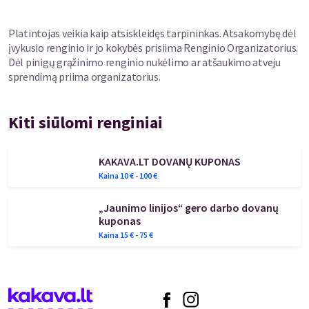
Platintojas veikia kaip atsiskleidęs tarpininkas. Atsakomybę dėl
įvykusio renginio ir jo kokybės prisiima Renginio Organizatorius.
Dėl pinigų grąžinimo renginio nukėlimo ar atšaukimo atveju
sprendimą priima organizatorius.
Kiti siūlomi renginiai
KAKAVA.LT DOVANŲ KUPONAS
Kaina
10
€ -
100
€
„Jaunimo linijos“ gero darbo dovanų
kuponas
Kaina
15
€ -
75
€