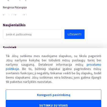
Renginiai Palangoje
Renginiai Panevėžyje
Domino Teatro Spektakliai
Naujienlaiškis
UŽSISAKYTI
Susisiek
pagalba@kakava.lt
Tik Jūsų sutikimu mes naudojame slapukus, su tikslu pagerinti
Jūsų naršymo kokybę bei tobulinti mūsų paslaugų turinį bei
Adresas
:
Žalgirio
g.
135, LT-08217 Vilnius
naršymo saugumą. Detalesnė informacija mūsų
privatumo
Įmonės kodas
:
304769369
politikoje
. Be to, būtinieji slapukai įgalina pagrindines mūsų
PVM mokėtojo kodas
:
svetainės funkcijas; ji negalėtų tinkamai veikti be šių slapukų, todėl
LT100011648218
šiems slapukams Jūsų sutikimas nėra būtinas; juos galima išjungti
tik pakeitus naršyklės nuostatas.
Koreguoti pasirinkimą
Kakava LT © 2018
Ginčai dėl sutarties netinkamo vykdymo ar nevykdymo ne teisme nagrinėjami Lietuvos
SUTINKU SU VISAIS
Respublikos vartotojų teisių apsaugos įstatymo nustatyta tvarka Valstybinėje vartotojų teisių