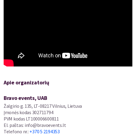
Apie organizatorių
Bravo events, UAB
Žalgirio g. 135, LT-08217 Vilnius, Lietuva
Įmonės kodas
302711794
PVM kodas
LT100006600811
El. paštas
:
info@bravoevents.lt
Telefono nr.
:
+370 5 2194353