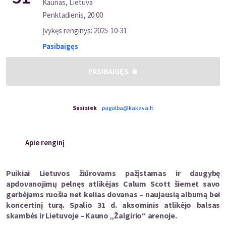
Kaunas, Lietuva
Penktadienis
,
20:00
Įvykęs renginys
:
2025-10-31
Pasibaigęs
PASIBAIGĘS
Susisiek
pagalba@kakava.lt
Apie renginį
Puikiai Lietuvos žiūrovams pažįstamas ir daugybę
apdovanojimų pelnęs atlikėjas Calum Scott šiemet savo
gerbėjams ruošia net kelias dovanas – naujausią albumą bei
koncertinį turą. Spalio 31 d. aksominis atlikėjo balsas
skambės ir Lietuvoje – Kauno „Žalgirio“ arenoje.