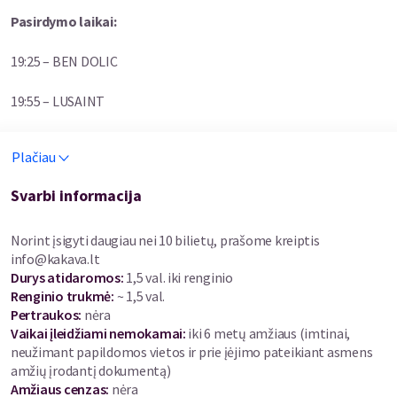
Pasirdymo laikai:
19:25 – BEN DOLIC
19:55 – LUSAINT
21:00 – CALUM SCOTT
Plačiau
Šiuo metu C. Scott intensyviai dirba prie trečio studijinio albumo
Svarbi informacija
„Avenoir“, kuris bus pristatytas jau rugsėjo 12 d. Atlikėjas
klausytojus pakvies į dar gilesnę, jautresnę muzikinę emocijų
odisėją.
Norint įsigyti daugiau nei 10 bilietų, prašome kreiptis
info@kakava.lt
Pirmieji du atlikėjo albumai „Only Human“ (2018 m.) ir „Bridges“
Durys atidaromos
:
1,5 val. iki renginio
(2022 m.) tapo platininiais ir atnešė jam milžinišką populiarumą,
Renginio trukmė
:
~ 1,5 val.
o į albumą įėjusios dainos „Rise“, „Biblical“, „You Are The
Pertraukos
:
nėra
Reason“, „Dancing On My Own“ ir kitos tapo atlikėjo vizite
Vaikai įleidžiami nemokamai:
iki 6 metų amžiaus (imtinai,
kortele bei laisvės ir meilės himnais. Gerbėjai visame pasaulyje
neužimant papildomos vietos ir prie įėjimo pateikiant asmens
renkasi jo muziką kaip garso takelį svarbiems gyvenimo
amžių įrodantį dokumentą)
įvykiams – nuo vestuvių iki atsisveikinimo akimirkų.
Amžiaus cenzas
:
nėra