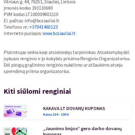
Vilniaus g. 44, 76251, Šiauliai, Lietuva
Įmonės kodas
193110680
PVM kodas
LT100009802110
El. paštas
:
info@bcsiauliai.lt
Telefono nr.
:
+37041460123
Interneto puslapis
:
www.bcsiauliai.lt
Platintojas veikia kaip atsiskleidęs tarpininkas. Atsakomybę dėl
įvykusio renginio ir jo kokybės prisiima Renginio Organizatorius.
Dėl pinigų grąžinimo renginio nukėlimo ar atšaukimo atveju
sprendimą priima organizatorius.
Kiti siūlomi renginiai
KAKAVA.LT DOVANŲ KUPONAS
Kaina
10
€ -
100
€
„Jaunimo linijos“ gero darbo dovanų
kuponas