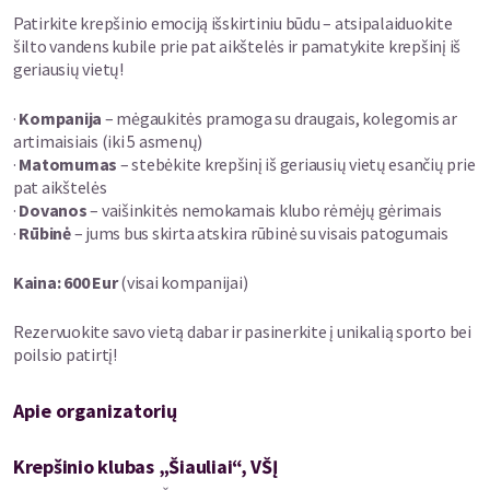
Patirkite krepšinio emociją išskirtiniu būdu – atsipalaiduokite
šilto vandens kubile prie pat aikštelės ir pamatykite krepšinį iš
geriausių vietų!
·
Kompanija
– mėgaukitės pramoga su draugais, kolegomis ar
artimaisiais (iki 5 asmenų)
·
Matomumas
– stebėkite krepšinį iš geriausių vietų esančių prie
pat aikštelės
·
Dovanos
– vaišinkitės nemokamais klubo rėmėjų gėrimais
·
Rūbinė
– jums bus skirta atskira rūbinė su visais patogumais
Kaina: 600 Eur
(visai kompanijai)
Rezervuokite savo vietą dabar ir pasinerkite į unikalią sporto bei
poilsio patirtį!
Apie organizatorių
Krepšinio klubas „Šiauliai“, VŠĮ