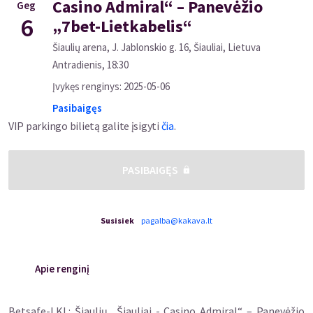
Casino Admiral“ – Panevėžio
Geg
6
„7bet-Lietkabelis“
Šiaulių arena, J. Jablonskio g. 16, Šiauliai, Lietuva
Antradienis
,
18:30
Įvykęs renginys
:
2025-05-06
Pasibaigęs
VIP parkingo bilietą galite įsigyti
čia
.
PASIBAIGĘS
Susisiek
pagalba@kakava.lt
Apie renginį
Betsafe-LKL: Šiaulių „Šiauliai - Casino Admiral“ – Panevėžio