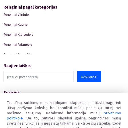
Renginiai pagal kategorijas
Renginiai Vilniuje
Renginiai Kaune
Renginiai Klaipėdoje
Renginiai Palangoje
Renginiai Panevėžyje
Domino Teatro Spektakliai
Naujienlaiškis
UŽSISAKYTI
Susisiek
pagalba@kakava.lt
Tik Jūsų sutikimu mes naudojame slapukus, su tikslu pagerinti
Jūsų naršymo kokybę bei tobulinti mūsų paslaugų turinį bei
Adresas
:
Žalgirio
g.
135, LT-08217 Vilnius
naršymo saugumą. Detalesnė informacija mūsų
privatumo
Įmonės kodas
:
304769369
politikoje
. Be to, būtinieji slapukai įgalina pagrindines mūsų
PVM mokėtojo kodas
:
svetainės funkcijas; ji negalėtų tinkamai veikti be šių slapukų, todėl
LT100011648218