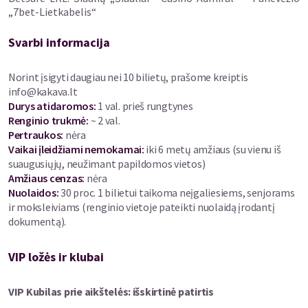
„7bet-Lietkabelis“
Svarbi informacija
Norint įsigyti daugiau nei 10 bilietų, prašome kreiptis
info@kakava.lt
Durys atidaromos
:
1 val. prieš rungtynes
Renginio trukmė
:
~ 2 val.
Pertraukos
:
nėra
Vaikai įleidžiami nemokamai:
iki 6 metų amžiaus (su vienu iš
suaugusiųjų, neužimant papildomos vietos)
Amžiaus cenzas
:
nėra
Nuolaidos
:
30 proc. 1 bilietui taikoma neįgaliesiems, senjorams
ir moksleiviams (renginio vietoje pateikti nuolaidą įrodantį
dokumentą).
VIP ložės ir klubai
VIP Kubilas prie aikštelės: išskirtinė patirtis