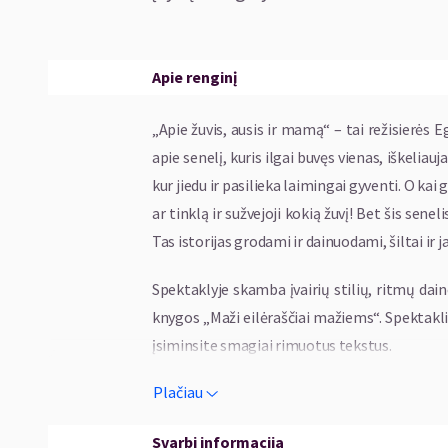
Apie renginį
„Apie žuvis, ausis ir mamą“ – tai režisierės 
apie senelį, kuris ilgai buvęs vienas, iškeliau
kur jiedu ir pasilieka laimingai gyventi. O ka
ar tinklą ir sužvejoji kokią žuvį! Bet šis senel
Tas istorijas grodami ir dainuodami, šiltai ir j
Spektaklyje skamba įvairių stilių, ritmų dain
knygos „Maži eilėraščiai mažiems“. Spektaklio
įsiminsite smagiai rimuotus tekstus.
Plačiau
Svarbi informacija