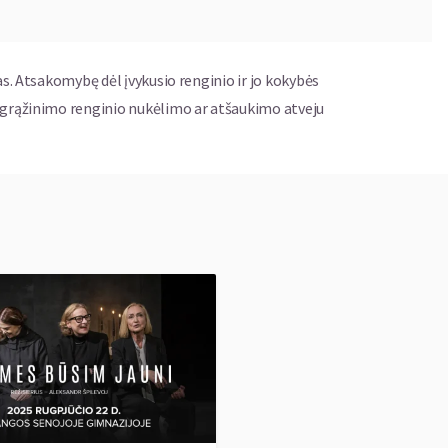
as. Atsakomybę dėl įvykusio renginio ir jo kokybės
ų grąžinimo renginio nukėlimo ar atšaukimo atveju