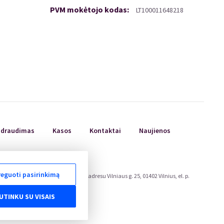
PVM mokėtojo kodas
:
LT100011648218
ų draudimas
Kasos
Kontaktai
Naujienos
eguoti pasirinkimą
ojų teisių apsaugos tarnyboje, adresu Vilniaus g. 25, 01402 Vilnius, el. p.
eu/odr/.
UTINKU SU VISAIS