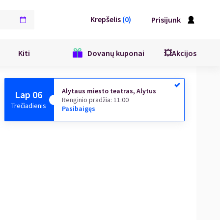
Krepšelis
(
0
)
Prisijunk
Kiti
Dovanų kuponai
💥Akcijos
Alytaus miesto teatras, Alytus
Lap 06
Renginio pradžia
:
11:00
Trečiadienis
Pasibaigęs