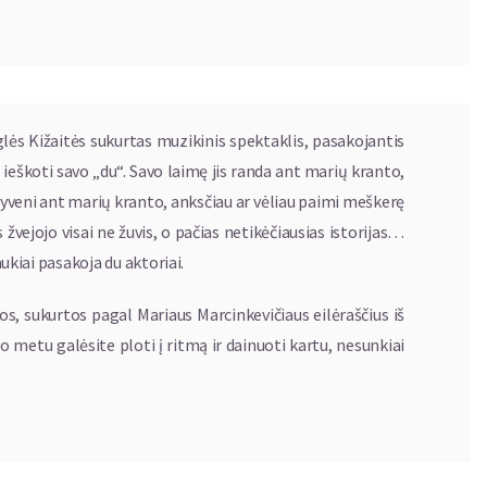
Eglės Kižaitės sukurtas muzikinis spektaklis, pasakojantis
ja ieškoti savo „du“. Savo laimę jis randa ant marių kranto,
i gyveni ant marių kranto, anksčiau ar vėliau paimi meškerę
is žvejojo visai ne žuvis, o pačias netikėčiausias istorijas…
aukiai pasakoja du aktoriai.
os, sukurtos pagal Mariaus Marcinkevičiaus eilėraščius iš
 metu galėsite ploti į ritmą ir dainuoti kartu, nesunkiai