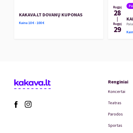
Po
Rugpj
28
KAKAVA.LT DOVANŲ KUPONAS
|
KA
Kaina
10
€ -
100
€
Rugpj
Pala
29
Kai
Renginiai
Koncertai
Teatras
Parodos
Sportas