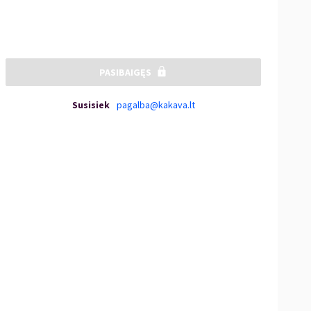
PASIBAIGĘS
Susisiek
pagalba@kakava.lt