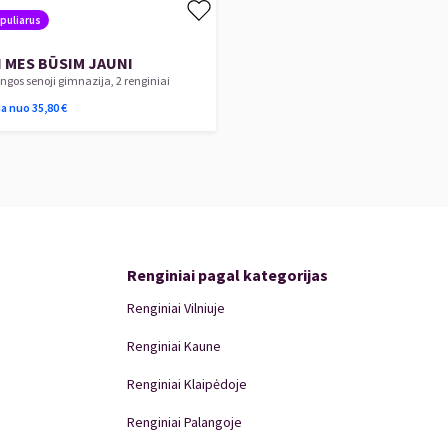
puliarus
I MES BŪSIM JAUNI
ngos senoji gimnazija, 2 renginiai
na nuo
35,80
€
Renginiai pagal kategorijas
Renginiai Vilniuje
Renginiai Kaune
Renginiai Klaipėdoje
Renginiai Palangoje