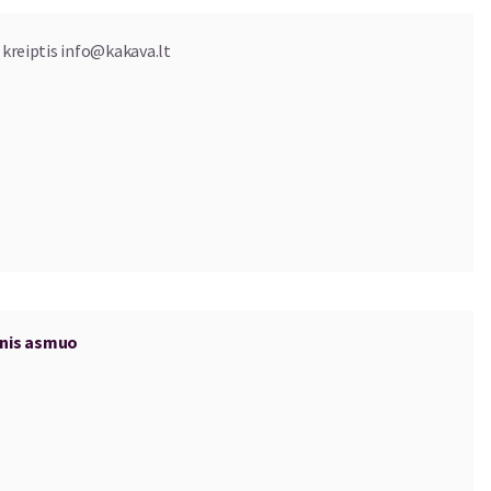
 kreiptis
info@kakava.lt
inis asmuo