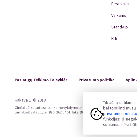
Festivaliai
Vaikams
Stand-up
Kiti
Paslaugų Teikimo Taisyklės
Privatumo politika
Aplin
Kakava LT © 2018
Tik Jūsų sutikimu
Ginčai dėl sutarties netinkamo vykdymo ar nevykdymo ne teisme nagrinėjami Liet
bei tobulinti mūs
tarnyba@vvtat.lt, tel. (8 5) 262 67 51, faks. (8 5) 279 1466, interneto svetainė 
privatumo politik
funkcijas; ji neg
sutikimas nėra būti