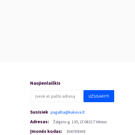
Naujienlaiškis
UŽSISAKYTI
Susisiek
pagalba@kakava.lt
Adresas
:
Žalgirio
g.
135, LT-08217 Vilnius
Įmonės kodas
:
304769369