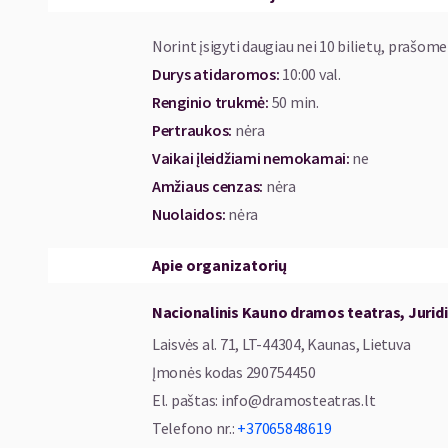
Norint įsigyti daugiau nei 10 bilietų, prašome
Durys atidaromos
:
10:00 val.
Renginio trukmė
:
50 min.
Pertraukos
:
nėra
Vaikai įleidžiami nemokamai:
ne
Amžiaus cenzas
:
nėra
Nuolaidos
:
nėra
Apie organizatorių
Nacionalinis Kauno dramos teatras, Jurid
Laisvės al. 71, LT-44304, Kaunas, Lietuva
Įmonės kodas
290754450
El. paštas
:
info@dramosteatras.lt
Telefono nr.
:
+37065848619