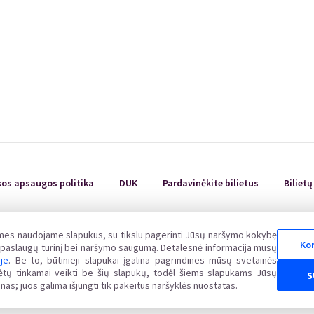
Renginiai Panevėžyje
Domino Teatro Spektakliai
kos apsaugos politika
DUK
Pardavinėkite bilietus
Biliet
 mes naudojame slapukus, su tikslu pagerinti Jūsų naršymo kokybę
Kor
uvos Respublikos vartotojų teisių apsaugos įstatymo nustatyta tvarka Valstybinėje vartot
ų paslaugų turinį bei naršymo saugumą. Detalesnė informacija mūsų
www.vvtat.lt. Elektroniniu būdu prašymą galite pateikti per EGS platformą http://ec.europa.
oje
. Be to, būtinieji slapukai įgalina pagrindines mūsų svetainės
alėtų tinkamai veikti be šių slapukų, todėl šiems slapukams Jūsų
S
nas; juos galima išjungti tik pakeitus naršyklės nuostatas.