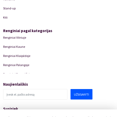
Stand-up
Kiti
Renginiai pagal kategorijas
Renginiai Vilniuje
Renginiai Kaune
Renginiai Klaipėdoje
Renginiai Palangoje
Renginiai Panevėžyje
Domino Teatro Spektakliai
Naujienlaiškis
UŽSISAKYTI
Susisiek
pagalba@kakava.lt