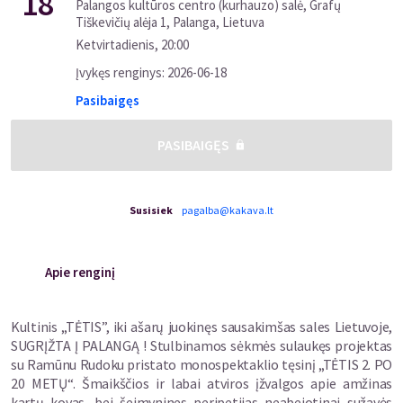
18
Palangos kultūros centro (kurhauzo) salė, Grafų
Tiškevičių alėja 1, Palanga, Lietuva
Ketvirtadienis
,
20:00
Įvykęs renginys
:
2026-06-18
Pasibaigęs
PASIBAIGĘS
Susisiek
pagalba@kakava.lt
Apie renginį
Kultinis „TĖTIS”, iki ašarų juokinęs sausakimšas sales Lietuvoje,
SUGRĮŽTA Į PALANGĄ ! Stulbinamos sėkmės sulaukęs projektas
su Ramūnu Rudoku pristato monospektaklio tęsinį „TĖTIS 2. PO
20 METŲ“. Šmaikščios ir labai atviros įžvalgos apie amžinas
kartų kovas, bei šeimynines peripetijas neabejotinai sužavės