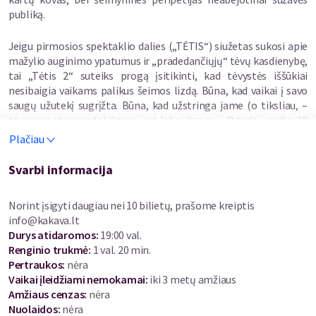
publiką.
Jeigu pirmosios spektaklio dalies („TĖTIS“) siužetas sukosi apie
mažylio auginimo ypatumus ir „pradedančiųjų“ tėvų kasdienybę,
tai „Tėtis 2“ suteiks progą įsitikinti, kad tėvystės iššūkiai
nesibaigia vaikams palikus šeimos lizdą. Būna, kad vaikai į savo
saugų užutekį sugrįžta. Būna, kad užstringa jame (o tiksliau, –
tėvams ant sprando) ilgam, net labai ilgam… O tada – sudie, 18
metų laukta svajone, pagaliau pagyventi sau. SOS!!!
Plačiau
Komedijos žanro virtuozas Ramūnas Rudokas, kurio suvaidintas
Svarbi informacija
tėtis kėlė tikras ovacijų audras ne vienerius metus, spektaklio
tęsinyje „Tėtis 2“ įkūnija jau brandos sulaukusį personažą, tačiau
Norint įsigyti daugiau nei 10 bilietų, prašome kreiptis
tragikomiškų siužeto posūkių jo pasakojamoje istorijoje – nė
info@kakava.lt
kiek ne mažiau. Prisimindamas sūnaus vaikystės išdaigas
Durys atidaromos
:
19:00 val.
šiandien jis sprendžia jau visiškai kitokio „kalibro“ dilemas: kaip
Renginio trukmė
:
1 val. 20 min.
iškrapštyti savo atžalą iš namų ir paversti jį normaliai
Pertraukos
:
nėra
funkcionuojančia visuomenės ląstele“ – su padoriu darbu ir
Vaikai įleidžiami nemokamai:
iki 3 metų amžiaus
mergina greta.
Amžiaus cenzas
:
nėra
Nuolaidos
:
nėra