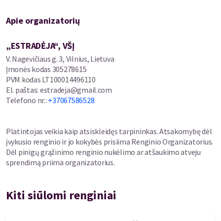
Išradinga komedija provokuoja spektaklį jau spėjusiu išgarsinti
juodu humoru, bet tuo pačiu išsiskiria labai pozityviu požiūriu į
Apie organizatorių
tėvystę ir kartų konfliktuose visuomet randa optimizmo grūdą.
Tad spektaklis padės tėčiams geriau suprasti save, mamoms –
savo vyrus, o suaugusiems vaikams – savo užsispyrėlius tėčius.
„ESTRADĖJA“, VŠĮ
V. Nagevičiaus g. 3, Vilnius, Lietuva
Įmonės kodas
305278615
PVM kodas
LT100014496110
El. paštas
:
estradeja@gmail.com
Telefono nr.
:
+37067586528
Platintojas veikia kaip atsiskleidęs tarpininkas. Atsakomybę dėl
įvykusio renginio ir jo kokybės prisiima Renginio Organizatorius.
Dėl pinigų grąžinimo renginio nukėlimo ar atšaukimo atveju
sprendimą priima organizatorius.
Kiti siūlomi renginiai