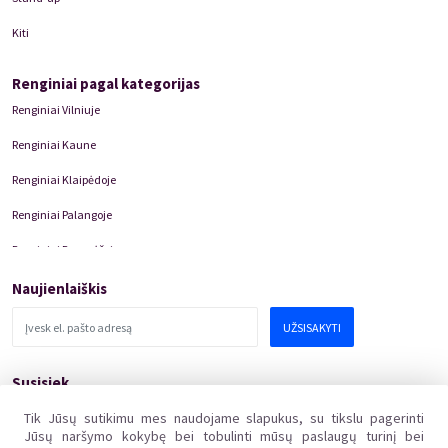
Filharmonijos augimo, naujų idėjų įgyvendinimo, bet ir tampate
svarbiu mūsų bendruomenės nariu.
Kiti
Renginiai pagal kategorijas
Renginiai Vilniuje
Renginiai Kaune
Renginiai Klaipėdoje
Renginiai Palangoje
Renginiai Panevėžyje
Domino Teatro Spektakliai
Naujienlaiškis
UŽSISAKYTI
Susisiek
pagalba@kakava.lt
Tik Jūsų sutikimu mes naudojame slapukus, su tikslu pagerinti
Jūsų naršymo kokybę bei tobulinti mūsų paslaugų turinį bei
Adresas
:
Žalgirio
g.
135, LT-08217 Vilnius