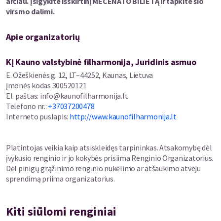
ar
čiau. Įsigykite išskirtinį
MECENATO BILIET
Ą ir tapkite š
io
pagarbi duoklė atlikėjui, kurio dainos dešimtmečius karaliavo
virsmo dalimi.
pasaulio topuose ir iki šiol išlaiko neblėstančią energiją bei
emocijas.
Apie organizatorių
Koncerte skambės ryškiausi hitai – „Delilah“, „I’ll Never Fall In
KĮ Kauno valstybinė filharmonija, Juridinis asmuo
Love Again“, „Sexbomb“ ir kiti klausytojų pamėgti kūriniai,
atgimsiantys naujame, gyvo orkestro skambesyje. Taip pat
E. Ožeškienės g. 12, LT–44252, Kaunas, Lietuva
simboliškai prisiminsime lietuviškąjį Tomą Jonesą – Viktorą
Įmonės kodas
300520121
Malinauską ir išgirsime jo dainą „Gėlių kvartale“, sužadinančią
El. paštas
:
info@kaunofilharmonija.lt
mielus jausmus širdyse.
Telefono nr.
:
+37037200478
Interneto puslapis
:
http://www.kaunofilharmonija.lt
E. CHREBTOVAS pastaruoju metu vis daugiau dėmesio skiria
skirtingų programų pristatymui. Jo atliekamų kūrinių bagaže
sugulė ne tik klasikos, bet ir populiariosios muzikos kūriniai.
Platintojas veikia kaip atsiskleidęs tarpininkas. Atsakomybę dėl
Profesionalumu ir ypatinga charizma garsėjantis dainininkas
įvykusio renginio ir jo kokybės prisiima Renginio Organizatorius.
kaskart nustebina savo klausytojus žinomus kūrinius atlikdamas
Dėl pinigų grąžinimo renginio nukėlimo ar atšaukimo atveju
naujai, neįprasta
sprendimą priima organizatorius.
LIETUVOS SIMFONINIS PUČIAMŲJŲ ORKESTRAS pasižymi plačiu
Kiti siūlomi renginiai
stilistiniu spektru bei ambicingomis tarpdisciplininėmis