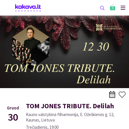
0
TOM JONES TRIBUTE. Delilah
Gruod
30
Kauno valstybinė filharmonija, E. Ožeškienės g. 12,
Kaunas, Lietuva
Trečiadienis
,
19:00