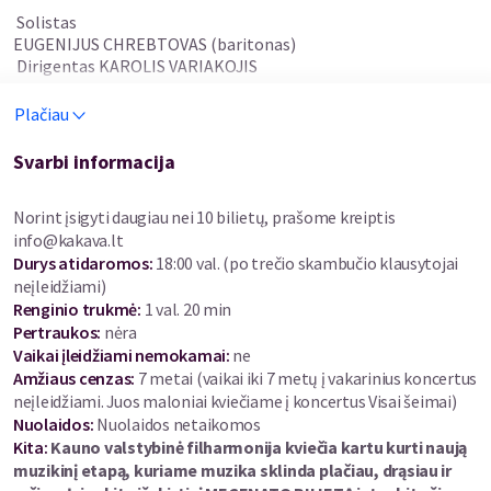
Solistas
EUGENIJUS CHREBTOVAS (baritonas)
Dirigentas KAROLIS VARIAKOJIS
Plačiau
Programoje:
TOM JONES populiariausios dainos
HENRY MANCINI – „Moon River“ („Mėnulio upė“)
Svarbi informacija
JOHAN JOHANSSON – „Joyful Life“ („Džiaugsmingas
gyvenimas“)
Norint įsigyti daugiau nei 10 bilietų, prašome kreiptis
VIKTORAS MALINAUSKAS – „Gėlių kvartale“
info@kakava.lt
Durys atidaromos
:
18:00 val. (po trečio skambučio klausytojai
Publikai puikiai žinomas dainininkas Eugenijus Chrebtovas
neįleidžiami)
dovanoja išskirtinę šventinę programą, kuri leis senuosius
Renginio trukmė
:
1 val. 20 min
metus užbaigti su ypatingu energijos užtaisu. Tai –
Pertraukos
:
nėra
koncertas, kupinas aistros, balso galios ir nostalgiško
Vaikai įleidžiami nemokamai:
ne
žavesio.
Amžiaus cenzas
:
7 metai
(vaikai iki 7 metų į vakarinius koncertus
neįleidžiami. Juos maloniai kviečiame į koncertus Visai šeimai)
Kviečiame į muzikinę kelionę, kurioje E. Chrebtovas kartu su
Nuolaidos
:
Nuolaidos netaikomos
Lietuvos simfoniniu pučiamųjų orkestru ir dirigentu Karoliu
Kita:
Kauno valstybinė filharmonija kviečia kartu kurti naują
Variakojiu pristatys Lietuvoje retai girdimą, legendiniam britų
muzikinį
etap
ą, kuriame muzika sklinda plač
iau, dr
ą
siau ir
scenos ikonai serui Tomui Jonesui dedikuotą programą. Tai