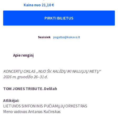
Kaina nuo
21,10
€
PIRKTI BILIETUS
Susisiek
pagalba@kakava.lt
Apie renginį
KONCERTŲ CIKLAS „NUO ŠV. KALĖDŲ IKI NAUJŲJŲ METŲ“
2026 m. gruodžio 26–31 d.
TOM JONES TRIBUTE. Delilah
Atlikėjai:
LIETUVOS SIMFONINIS PUČIAMŲJŲ ORKESTRAS
Meno vadovas Antanas Kučinskas