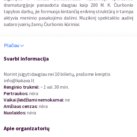
dramaturgijoje panaudota daugiau kaip 200 M. K. Čiurlionio
tapybos darbų, jie formuoja kintančią erdvinę struktūrą ir tampa
aktyvia meninio pasakojimo dalimi. Muzikinį spektaklio audinį
sudaro įvairių žanrų Čiurlionio kūriniai.
Spektaklio struktūra grindžiama nuosekliu judėjimu per stichijas
ir būsenas – nuo pirmapradės versmės ir miško gelmių iki
Plačiau
kosminių vizijų ir jūros horizonto. Pasakojimo simboliu
pasirinktas mitologinis žaltys, kuris čia suvokiamas ne kaip
Svarbi informacija
personažas, o kaip judėjimo, virsmo ir gyvybės principas – linija,
vingis, šviesos pulsas, vedantis žiūrovą per čiurlionišką
Norint įsigyti daugiau nei 10 bilietų, prašome kreiptis
pasaulėjautą.
info@kakava.lt
Renginio trukmė
:
~ 1 val. 30 min.
Muzikinį spektaklio audinį sudaro įvairių žanrų Čiurlionio kūriniai.
Pertraukos
:
nėra
Skamba Čiurlionio harmonizuota lietuvių liaudies daina „Sutems
Vaikai įleidžiami nemokamai:
ne
tamsi naktužėlė“, atliekama Vilniaus sakralinės muzikos choro
Amžiaus cenzas
:
nėra
ADORAMUS. Kamerinę liniją tęsia Kvarteto pirmoji dalis,
Nuolaidos
:
nėra
aranžuota orkestrui Vilhelmo Čepinskio ir atliekama Šiaulių
kamerinio orkestro SOLIARIS, diriguojant aranžuotės autoriui.
Apie organizatorių
Simfoninį mastelį kuria simfoninių poemų „Miške“ ir „Jūra“
fragmentai bei kantata „De Profundis“, atliekami Lietuvos