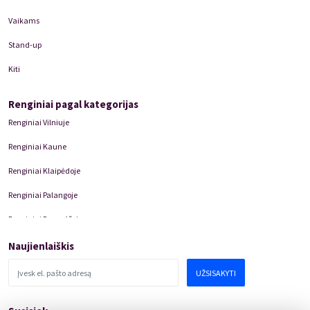
Vaikams
Stand-up
Kiti
Renginiai pagal kategorijas
Renginiai Vilniuje
Renginiai Kaune
Renginiai Klaipėdoje
Renginiai Palangoje
Renginiai Panevėžyje
Domino Teatro Spektakliai
Naujienlaiškis
UŽSISAKYTI