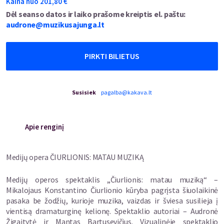
Kaina nuo
201,80
€
Dėl seanso datos ir laiko prašome kreiptis el. paštu:
audrone@muzikusajunga.lt
PIRKTI BILIETUS
Susisiek
pagalba@kakava.lt
Apie renginį
Medijų opera ČIURLIONIS: MATAU MUZIKĄ
Medijų operos spektaklis „Čiurlionis: matau muziką“ –
Mikalojaus Konstantino Čiurlionio kūryba pagrįsta šiuolaikinė
pasaka be žodžių, kurioje muzika, vaizdas ir šviesa susilieja į
vientisą dramaturginę kelionę. Spektaklio autoriai – Audronė
Žigaitytė ir Mantas Bartusevičius. Vizualinėje spektaklio