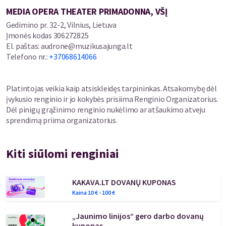
nacionalinio simfoninio orkestro ir Kauno valstybinio choro
MEDIA OPERA THEATER PRIMADONNA, VŠĮ
(meno vadovas Petras Bingelis), diriguojant Juozui Domarkui.
Gedimino pr. 32-2, Vilnius, Lietuva
Įmonės kodas
306272825
„Čiurlionis: matau muziką“ kviečia žiūrovą ne stebėti, o patirti –
El. paštas
:
audrone@muzikusajunga.lt
įsiklausyti į judesį, šviesą ir garsą, per kuriuos atsiskleidžia gyvas,
Telefono nr.
:
+37068614066
nuolat kintantis Čiurlionio pasaulis.
***
Platintojas veikia kaip atsiskleidęs tarpininkas. Atsakomybę dėl
įvykusio renginio ir jo kokybės prisiima Renginio Organizatorius.
Privatus seansas
Dėl pinigų grąžinimo renginio nukėlimo ar atšaukimo atveju
Artimas, kamerinis buvimas su muzika ir vaizdu, papildytas
sprendimą priima organizatorius.
vaišėmis. Skirtas ramiam klausymui, pokalbiui ir bendram
išgyvenimui.
2–4 asmenims
Kiti siūlomi renginiai
Kamerinis seansas
Jaukus bendras seansas su vaišėmis – draugams,
kolegoms, bendraminčiams, norintiems dalintis bendru
KAKAVA.LT DOVANŲ KUPONAS
išgyvenimu.
Kaina
10
€ -
100
€
iki 12 asmenų
Bendras išgyvenimas platesnei auditorijai, išlaikant
„Jaunimo linijos“ gero darbo dovanų
susitelkimą, tylą ir erdvės pojūtį.
kuponas