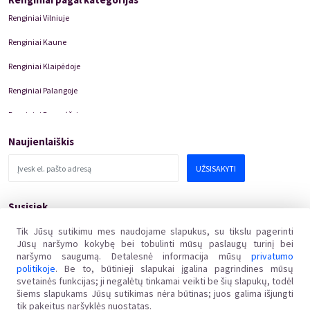
Renginiai Vilniuje
Renginiai Kaune
Renginiai Klaipėdoje
Renginiai Palangoje
Renginiai Panevėžyje
Domino Teatro Spektakliai
Naujienlaiškis
UŽSISAKYTI
Susisiek
pagalba@kakava.lt
Tik Jūsų sutikimu mes naudojame slapukus, su tikslu pagerinti
Jūsų naršymo kokybę bei tobulinti mūsų paslaugų turinį bei
Adresas
:
Žalgirio
g.
135, LT-08217 Vilnius
naršymo saugumą. Detalesnė informacija mūsų
privatumo
Įmonės kodas
:
304769369
politikoje
. Be to, būtinieji slapukai įgalina pagrindines mūsų
PVM mokėtojo kodas
:
svetainės funkcijas; ji negalėtų tinkamai veikti be šių slapukų, todėl
LT100011648218
šiems slapukams Jūsų sutikimas nėra būtinas; juos galima išjungti
tik pakeitus naršyklės nuostatas.