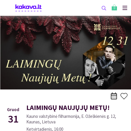
0
LAIMINGŲ NAUJŲJŲ METŲ!
Gruod
31
Kauno valstybinė filharmonija, E. Ožeškienės g. 12,
Kaunas, Lietuva
Ketvirtadienis
,
16:00