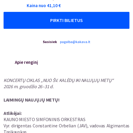
Kaina nuo
41,10
€
PIRKTI BILIETUS
Susisiek
pagalba@kakava.lt
Apie renginį
KONCERTŲ CIKLAS „NUO ŠV. KALĖDŲ IKI NAUJŲJŲ METŲ“
2026 m. gruodžio 26–31 d.
LAIMINGŲ NAUJŲJŲ METŲ!
Atlikėjai:
KAUNO MIESTO SIMFONINIS ORKESTRAS
Vyr. dirigentas Constantine Orbelian (JAV), vadovas Algimantas
Treikauskas