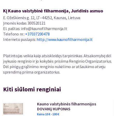
efektingų numerių. Laipsniškai kylanti šventinės programos
temperatūra atves klausytojus iki iškilmingos kulminacijos,
KĮ Kauno valstybinė filharmonija, Juridinis asmuo
prapliupsiančios nevaržomų emocijų fejerverkais.
E. Ožeškienės g. 12, LT–44252, Kaunas, Lietuva
Įmonės kodas
300520121
El. paštas
:
info@kaunofilharmonija.lt
Telefono nr.
:
+37037200478
Interneto puslapis
:
http://www.kaunofilharmonija.lt
Platintojas veikia kaip atsiskleidęs tarpininkas. Atsakomybę dėl
įvykusio renginio ir jo kokybės prisiima Renginio Organizatorius.
Dėl pinigų grąžinimo renginio nukėlimo ar atšaukimo atveju
sprendimą priima organizatorius.
Kiti siūlomi renginiai
Kauno valstybinės filharmonijos
DOVANŲ KUPONAS
Kaina
10
€ -
100
€