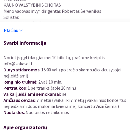
KAUNO VALSTYBINIS CHORAS
Meno vadovas ir vyr. dirigentas Robertas Šervenikas
Solistai:
GABRIELĖ KUPŠYTĖ (mecosopranas)
KOSTAS SMORIGINAS (bosas-baritonas)
Plačiau
Dirigentas ROBERTAS ŠERVENIKAS
Svarbi informacija
Programoje:
nuotaikingi bei šventiški orkestriniai numeriai, chorai, arijos ir
Norint įsigyti daugiau nei 10 bilietų, prašome kreiptis
duetai iš populiariausių operų bei operečių
info@kakava.lt
Durys atidaromos
:
15:00 val. (po trečio skambučio klausytojai
Kauno filharmonija savo ištikimiausiems klausytojams nori
neįleidžiami)
palinkėti laimingų Naujųjų metų ir paskutinį senųjų metų
Renginio trukmė
:
2 val. 10 min.
vakarą kviečia praleisti su iškiliausiais Kauno kolektyvais,
Pertraukos
:
1 pertrauka (apie 20 min.)
įstabiais solistais ir muzika, kuri sukurs šventinę nuotaiką
Vaikai įleidžiami nemokamai:
ne
bei pakylės kiekvieno klausytojo dvasią.
Amžiaus cenzas
:
7 metai
(vaikai iki 7 metų į vakarinius koncertus
neįleidžiami. Juos maloniai kviečiame į koncertu Visai šeimai)
Kauno valstybinis choras ir Kauno miesto simfoninis orkestras
Nuolaidos
:
Nuolaidos netaikomos
bei vakaro svečiai – mecosopranas GABRIELĖ KUPŠYTĖ ir bosas-
baritonas KOSTAS SMORIGINAS, diriguojami maestro Roberto
Apie organizatorių
Šerveniko, paruošė programą, sudarytą iš nuotaikingų ir