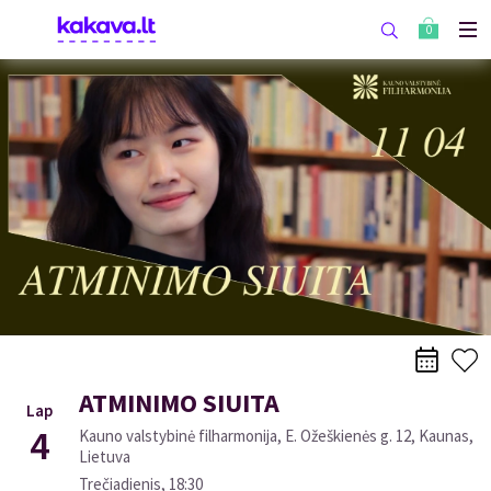
0
ATMINIMO SIUITA
Lap
4
Kauno valstybinė filharmonija, E. Ožeškienės g. 12, Kaunas,
Lietuva
Trečiadienis
,
18:30