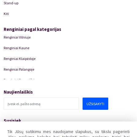
Stand-up
Kiti
Renginiai pagal kategorijas
Renginiai Vilniuje
Renginiai Kaune
Renginiai Klaipėdoje
Renginiai Palangoje
Renginiai Panevėžyje
Domino Teatro Spektakliai
Naujienlaiškis
UŽSISAKYTI
Susisiek
pagalba@kakava.lt
Tik Jūsų sutikimu mes naudojame slapukus, su tikslu pagerinti