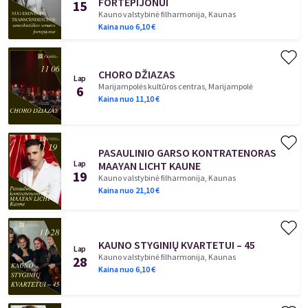
FORTEPIJONUI
15
Kauno valstybinė filharmonija, Kaunas
Kaina nuo
6,10
€
CHORO DŽIAZAS
Lap
Marijampolės kultūros centras, Marijampolė
6
Kaina nuo
11,10
€
PASAULINIO GARSO KONTRATENORAS
Lap
MAAYAN LICHT KAUNE
19
Kauno valstybinė filharmonija, Kaunas
Kaina nuo
21,10
€
KAUNO STYGINIŲ KVARTETUI – 45
Lap
Kauno valstybinė filharmonija, Kaunas
28
Kaina nuo
6,10
€