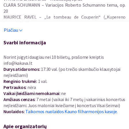
CLARA SCHUMANN – Variacijos Roberto Schumanno tema, op.
20
MAURICE RAVEL – „Le tombeau de Couperin“ („Kupereno
kapas“), M. 68
Plačiau
Pristatome 2025 m. Tarptautinio Vytauto Bacevičiaus
pianistų konkurso IV vietos laureatę – kylančią fortepijono
Svarbi informacija
žvaigždę iš Pietų Korėjos BORIM KANG. Išskirtiniu talentu ir
atsidavimu klasikinei muzikai žinoma pianistė pripažinimą
Norint įsigyti daugiau nei 10 bilietų, prašome kreiptis
pelnė koncertuodama ir dalyvaudama konkursuose tiek
info@kakava.lt
nacionalinėse, tiek tarptautinėse scenose. Naujausia jos
Durys atidaromos
:
17:30 val. (po trečio skambučio klausytojai
programa, įkvėpta Lietuvoje praleisto laiko, jungia Vytauto
neįleidžiami)
Bacevičiaus kūrybą su skirtingų epochų Europos
Renginio trukmė
:
1 val.
fortepijoninės muzikos šedevrais, atskleidžiančiais
Pertraukos
:
nėra
atminties, pagarbos ir muzikinio palikimo temas.
Vaikai įleidžiami nemokamai:
ne
Amžiaus cenzas
:
7 metai
(vaikai iki 7 metų į vakarinius koncertus
B. Kang muzikinė kelionė prasidėjo dar vaikystėje. 2024 m. keliai
neįleidžiami. Juos maloniai kviečiame į koncertus Visai šeimai)
ją atvedė į Lietuvą – ji dalyvavo mainų programoje Vytauto
Nuolaidos
:
Taikomos nuolaidos Kauno filharmonijos kasoje.
Didžiojo universiteto Muzikos akademijoje. Ryškiausi pastarųjų
metų pianistės pasiekimai – pasirodymai su „Interstellar
Apie organizatorių
Orchestra“, „Grand Prix“ laimėjimas 7-ajame tarptautiniame