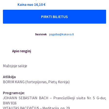
Kaina nuo
16,10
€
PIRKTI BILIETUS
Susisiek
pagalba@kakava.lt
Apie renginį
Mažojoje salėje
Atlikėja
BORIM KANG (fortepijonas, Pietų Korėja)
Programoje:
JOHANN SEBASTIAN BACH – Prancūziškoji siuita Nr. 5 G-dur,
BWV 816
VYTAUTAS BACEVIČIUS – Meditacija, op. 29