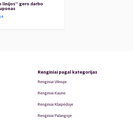
 linijos“ gero darbo
kuponas
5
€
Renginiai pagal kategorijas
Renginiai Vilniuje
Renginiai Kaune
Renginiai Klaipėdoje
Renginiai Palangoje
Renginiai Panevėžyje