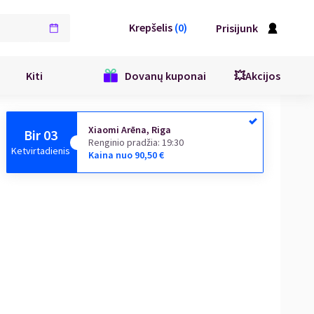
Krepšelis
(
0
)
Prisijunk
Kiti
Dovanų kuponai
💥Akcijos
Xiaomi Arēna, Riga
Bir 03
Renginio pradžia
:
19:30
Ketvirtadienis
Kaina nuo
90,50
€