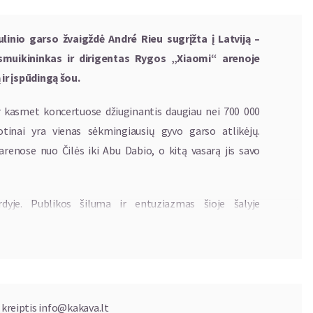
inio garso žvaigždė André Rieu sugrįžta į Latvij
ą
–
muikininkas ir dirigentas Rygos „Xiaomi“ arenoje
r įspūdingą šou.
r kasmet koncertuose džiuginantis daugiau nei 700 000
otinai yra vienas sėkmingiausių gyvo garso atlikėjų.
enose nuo Čilės iki Abu Dabio, o kitą vasarą jis savo
dyje. Publikos šiluma ir entuziazmas šioje šalyje
kitais metais sugrįšiu ir vėl galėsiu pasidalinti muzikos
utis romantiška programa, kurioje skambės operos ir
geriai, tradicinės melodijos ir, žinoma, valsai. André Rieu
 kreiptis
info@kakava.lt