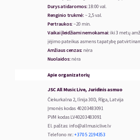
koncertai užburia ne tik kerinčia muzika,
Durys atidaromos
:
18:00 val.
scenoje. Įspūdingi kostiumai, didinga scenog
Renginio trukmė
:
~ 2,5 val.
žiūrovus į A. Rieu koncertus.
Pertraukos
:
~20 min.
Vaikai įleidžiami nemokamai:
iki 3 metų amž
Olandas savo karjera įrodo, kad galima pana
įėjimo pateikus asmens tapatybę patvirtina
Latviją jis ir vėl atvyks kartu su savo įkur
Amžiaus cenzas
:
nėra
žada koncertą su daugybe staigmenų ir nuo
Nuolaidos
:
nėra
pagrindas! Jei muzika paliečia mano širdį, žinau
A. Rieu klasikinę muziką pavertė prieinam
Apie organizatorių
valsą – net futbolo stadionuose tūkstančiai
JSC All Music Live, Juridinis asmuo
koncertai yra kvapą gniaužiantis reginys: ork
Čiekurkalna 2, līnija 30D, Rīga, Latvija
André turi savo kostiumų dizainerius ir net
Įmonės kodas
40203483091
turi asmeninį trenerį, gydytoją bei tris virtuvė
PVM kodas
LV40203483091
Andre Rieu gimė Mastrichte, Ny
El. paštas
:
info@allmusiclive.lv
sėkmingiausias pasaulio smuikininkas ir vi
Telefono nr.
:
+370 5 2194353