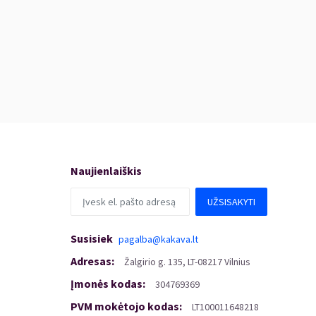
Naujienlaiškis
UŽSISAKYTI
Susisiek
pagalba@kakava.lt
Adresas
:
Žalgirio
g.
135, LT-08217 Vilnius
Įmonės kodas
:
304769369
PVM mokėtojo kodas
:
LT100011648218