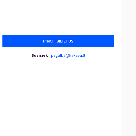
PIRKTI BILIETUS
Susisiek
pagalba@kakava.lt