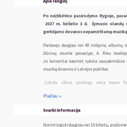
Apie renginį
Po neįtikėtino pasirodymo Rygoje, pasaul
2027 m. birželio
3
d. žymusis olandų s
gerbėjams dovanos nepamirštamą muziką i
Pardavęs daugiau nei 40 milijonų albumų i
žiūrovų visame pasaulyje, A. Rieu neabej
Jo koncertai kasmet vyksta sausakimšose ar
muziką dovanos ir Latvijos publikai.
„Latvija užima ypatingą vietą mano šir
tikrai nepakartojami. Negaliu sulaukti, kol 
Plačiau
džiaugsmu su jumis visais!“ – sako Rieu.
Svarbi informacija
2027-aisiais Rygoje žiūrovai galės mėga
miuziklų muzika, kino kūriniai, nemirtingi šla
Norint įsigyti daugiau nei 10 bilietų, prašome