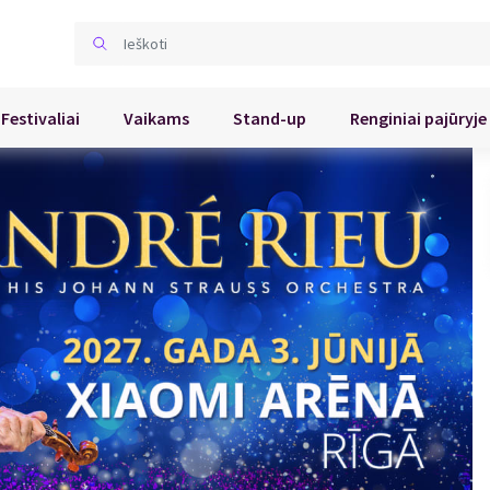
Festivaliai
Vaikams
Stand-up
Renginiai pajūryje