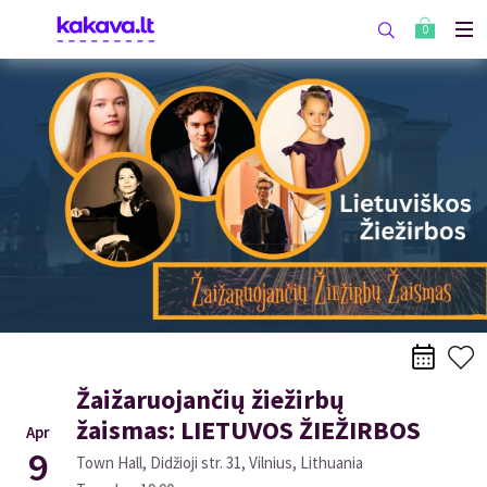
0
Žaižaruojančių žiežirbų
žaismas: LIETUVOS ŽIEŽIRBOS
Apr
9
Town Hall, Didžioji str. 31, Vilnius, Lithuania