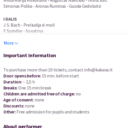
Milda Marija Kiškūnaitė - Augustas Navickas - Ivona Šulc
Simonas Poška - Aronas Ruminas - Guoda Gedvilaitė
I DALIS
J. S. Bach - Preliudija d-moll
F. Spindler - Sonatina
B. Dvarionas - Valsas g-moll
More
T. Schmidt-Kapfenburg - Trys pjesės
J. Andrejevas - Mini koncertas C-Dur
Atlieka: IVONA ŠULC
Important information
______________________
To purchase more than 10 tickets, contact
info@kakava.lt
Door opens before
:
15 min. before start
B. Dvarionas - valsas ekspromtas „Praeities akimirka“
Duration
:
~ 2,5 h
M. K. Čiurlionis - Valsas
Breaks
:
One 15 min break
F. Chopin - Valsas e-moll op. psth. (1830)
Children are admitted free of charge:
no
E. Grieg Du norvegų šokiai nr. 2, nr. 3
Age of consent
:
none
Atlieka: AUGUSTAS NAVICKAS
Discounts
:
none
Other:
Free admission for pupils and students
________________________
About performer